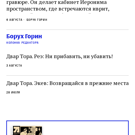
гравюре. Он делает кабинет Иеронима
ма
т
пространством, где встречаются иврит,
Лу
греческий и латынь; буквальный смысл и
чт
6 августа
Борух Горин
6 а
церковная традиция; филологическая
св
точность и понятность; переводчик,
ка
убеждённый в необходимости исправления, и
На
Борух Горин
ти:
читатель, воспринимающий исправление как
вп
е
колонка редактора
разрушение священного текста. Перед нами
од
и
не просто покровитель переводчиков,
Двар Тора. Реэ: Ни прибавить, ни убавить!
окружённый книгами. Перед нами человек,
3 августа
одно решение которого вызвало возмущение
целой общины и стало частью многовекового
спора о том, кому принадлежит последнее
Двар Тора. Экев: Возвращайся в прежние места
слово в переводе Библии
28 июля