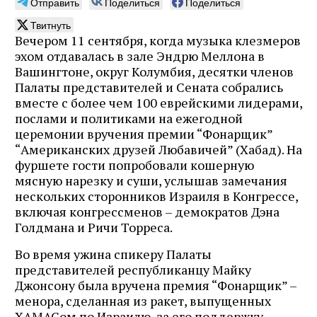
Отправить
Поделиться
Поделиться
Твитнуть
Вечером 11 сентября, когда музыка клезмеров
эхом отдавалась в зале Эндрю Меллона в
Вашингтоне, округ Колумбия, десятки членов
Палаты представителей и Сената собрались
вместе с более чем 100 еврейскими лидерами,
послами и политиками на ежегодной
церемонии вручения премии “Фонарщик”
“Американских друзей Любавичей” (Хабад). На
фуршете гости попробовали кошерную
мясную нарезку и суши, услышав замечания
нескольких сторонников Израиля в Конгрессе,
включая конгрессменов – демократов Дэна
Голдмана и Ричи Торреса.
Во время ужина спикеру Палаты
представителей республиканцу Майку
Джонсону была вручена премия “Фонарщик” –
менора, сделанная из ракет, выпущенных
ХАМАСом по Израилю, за его поддержку