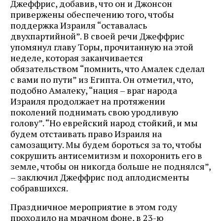
Джеффрис, добавив, что он и Джонсон
привержены обеспечению того, чтобы
поддержка Израиля “оставалась
двухпартийной”. В своей речи Джеффрис
упомянул главу Торы, прочитанную на этой
неделе, которая заканчивается
обязательством “помнить, что Амалек сделал
с вами по пути” из Египта. Он отметил, что,
подобно Амалеку, “нация – враг народа
Израиля продолжает на протяжении
поколений поднимать свою уродливую
голову”. “Но еврейский народ стойкий, и мы
будем отстаивать право Израиля на
самозащиту. Мы будем бороться за то, чтобы
сокрушить антисемитизм и похоронить его в
земле, чтобы он никогда больше не поднялся”,
– заключил Джеффрис под аплодисменты
собравшихся.
Праздничное мероприятие в этом году
проходило на мрачном фоне, в 23-ю