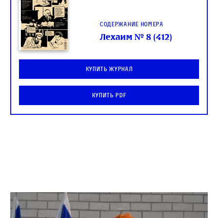
Содержание номера
Лехаим № 8 (412)
Купить журнал
Купить PDF