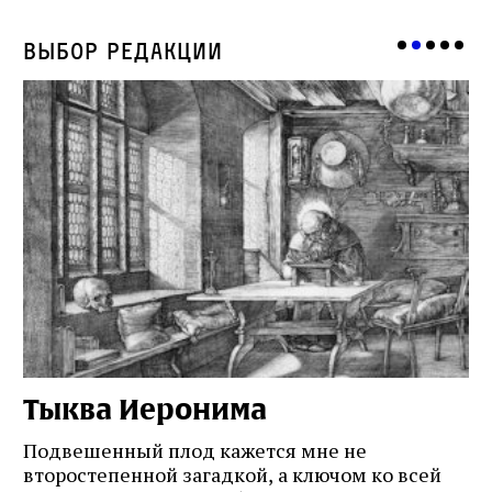
Выбор редакции
Тыква Иеронима
Н
Подвешенный плод кажется мне не
Ес
второстепенной загадкой, а ключом ко всей
Де