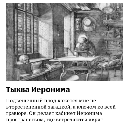
Тыква Иеронима
Н
Подвешенный плод кажется мне не
Ес
второстепенной загадкой, а ключом ко всей
Де
гравюре. Он делает кабинет Иеронима
ма
т
пространством, где встречаются иврит,
Лу
греческий и латынь; буквальный смысл и
чт