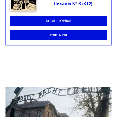
Лехаим № 8 (412)
Купить журнал
Купить PDF