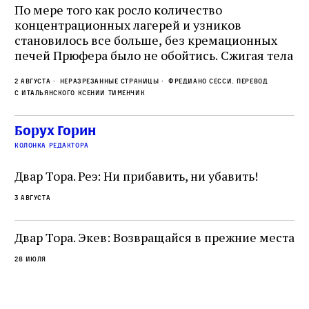
о
По мере того как росло количество
концентрационных лагерей и узников
Ст
становилось все больше, без кремационных
на
печей Прюфера было не обойтись. Cжигая тела
ис
прямо в лагере, нацисты не только оставались
во
2 августа
Неразрезанные страницы
Фредиано Сесси. Перевод
верны своему архаичному культу смерти, но и
ху
с итальянского Ксении Тименчик
скрывали от населения соседних городов,
2 а
пе
сколько узников погибало каждый день в этих
с а
по
Борух Горин
жутких местах
ко
колонка редактора
фа
Двар Тора. Реэ: Ни прибавить, ни убавить!
3 августа
Двар Тора. Экев: Возвращайся в прежние места
28 июля