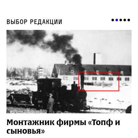
Выбор редакции
Монтажник фирмы «Топф и
Л
сыновья»
с