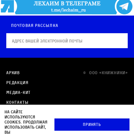
Почтовая рассылка
Архив
© OOO «КНИЖНИКИ»
Редакция
Медиа-кит
Контакты
На сайте
Политика в отношении обработки персональных
используются
данных
cookies. Продолжая
Принять
использовать сайт,
Политика обработки файлов cookie
вы