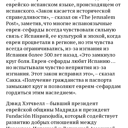
еврейско-испанском языке, происходящем от
испанского. «Закон касается исторической
справедливости», – сказал он «The Jerusalem
Post», заметив, что многие испаноязычные
евреи-сефарды всегда чувствовали сильную
связь с Испанией, ее культурой и эпохой, когда
евреи процветали в регионе, но эти чувства
всегда ограничивались, из-за изгнания из
Испании более 500 лет назад. «Это замкнуло
круг боли. Евреи-сефарды любят Испанию …
но испытывали чувство неприятия из-за
изгнания. Этот закон исправил это», – сказал
Сакка. «Получение гражданства и паспорта
замыкают круг и позволяют евреям-сефардам
гордиться этим наследием».
Дэвид Хэтчвелл – бывший президент
еврейской общины Мадрида и президент
Fundación Hispanojudía, который содействует
развитию добрых отношений между