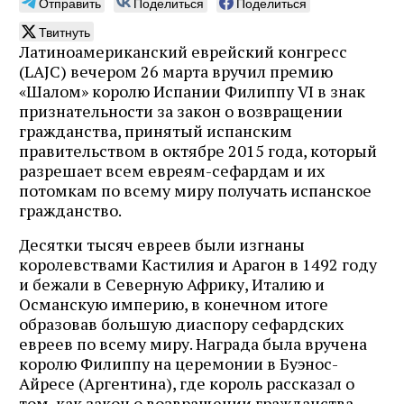
Отправить
Поделиться
Поделиться
Твитнуть
Латиноамериканский еврейский конгресс
(LAJC) вечером 26 марта вручил премию
«Шалом» королю Испании Филиппу VI в знак
признательности за закон о возвращении
гражданства, принятый испанским
правительством в октябре 2015 года, который
разрешает всем евреям-сефардам и их
потомкам по всему миру получать испанское
гражданство.
Десятки тысяч евреев были изгнаны
королевствами Кастилия и Арагон в 1492 году
и бежали в Северную Африку, Италию и
Османскую империю, в конечном итоге
образовав большую диаспору сефардских
евреев по всему миру. Награда была вручена
королю Филиппу на церемонии в Буэнос-
Айресе (Аргентина), где король рассказал о
том, как закон о возвращении гражданства