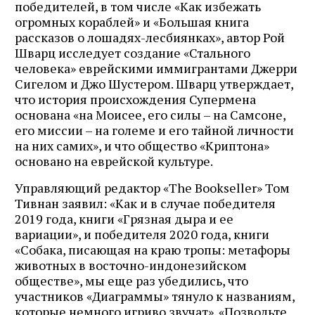
победителей, в том числе «Как избежать
огромных кораблей» и «Большая книга
рассказов о лошадях-лесбиянках», автор Рой
Шварц исследует создание «Стального
человека» еврейскими иммигрантами Джерри
Сигелом и Джо Шустером. Шварц утверждает,
что история происхождения Супермена
основана «на Моисее, его силы – на Самсоне,
его миссии – на големе и его тайной личности
на них самих», и что общество «Криптона»
основано на еврейской культуре.
Управляющий редактор «The Bookseller» Том
Тивнан заявил: «Как и в случае победителя
2019 года, книги «Грязная дыра и ее
вариации», и победителя 2020 года, книги
«Собака, писающая на краю тропы: метафоры
животных в восточно-индонезийском
обществе», мы еще раз убедились, что
участников «Диаграммы» тянуло к названиям,
которые немного игриво звучат». «Позвольте