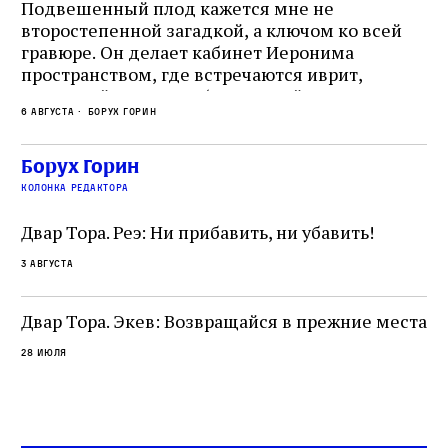
Подвешенный плод кажется мне не
Ес
второстепенной загадкой, а ключом ко всей
Де
гравюре. Он делает кабинет Иеронима
ма
т
пространством, где встречаются иврит,
Лу
греческий и латынь; буквальный смысл и
чт
6 августа
Борух Горин
6 а
церковная традиция; филологическая
св
точность и понятность; переводчик,
ка
убеждённый в необходимости исправления, и
На
Борух Горин
ти:
читатель, воспринимающий исправление как
вп
е
колонка редактора
разрушение священного текста. Перед нами
од
и
не просто покровитель переводчиков,
Двар Тора. Реэ: Ни прибавить, ни убавить!
окружённый книгами. Перед нами человек,
3 августа
одно решение которого вызвало возмущение
целой общины и стало частью многовекового
спора о том, кому принадлежит последнее
Двар Тора. Экев: Возвращайся в прежние места
слово в переводе Библии
28 июля