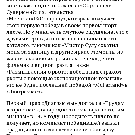
мне также поднять бокал за «Обрезан ли
Супермен?» издательства
«McFarland&Company», который получает
свою первую победу в своем первом шорт-
листе. Но у меня есть смутное ощущение, что с
другими грандиозными названиями в его
каталоге, такими как «Мистер Сулу схватил
меня за задницу и другие яркие моменты из
жизни в комиксах, романах, телевидении,
фильмах и видеоиграх», а также
«Размышления о рвоте: победа над страхом
рвоты с помощью экспозиционной терапии»,
это не будет последней победой «McFarland» в
«Диаграмме»».
Первый приз «Диаграммы» достался «Трудам
второго международного семинара по голым
мышам» в 1978 году. Победитель ничего не
получает, но номинант победившей заявки
традиционно получает «сносную бутылку