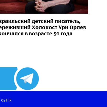
зраильский детский писатель,
ереживший Холокост Ури Орлев
кончался в возрасте 91 года
 сетях