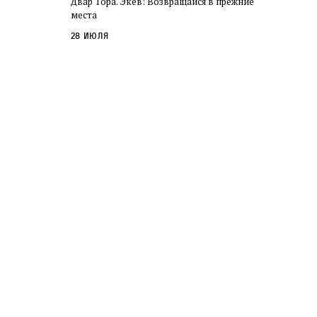
Двар Тора. Экев: Возвращайся в прежние
слово в переводе Библии
места
28 июля