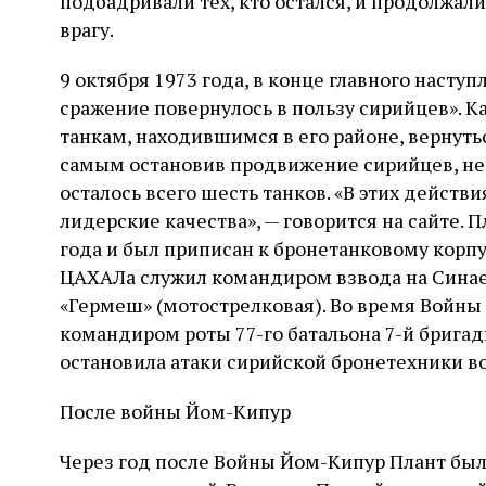
подбадривали тех, кто остался, и продолжал
врагу.
9 октября 1973 года, в конце главного насту
сражение повернулось в пользу сирийцев». 
танкам, находившимся в его районе, вернуть
самым остановив продвижение сирийцев, нес
осталось всего шесть танков. «В этих действ
лидерские качества», — говорится на сайте. 
года и был приписан к бронетанковому корпу
ЦАХАЛа служил командиром взвода на Синае
«Гермеш» (мотострелковая). Во время Войны
командиром роты 77-го батальона 7-й брига
остановила атаки сирийской бронетехники в
После войны Йом-Кипур
Через год после Войны Йом-Кипур Плант был 