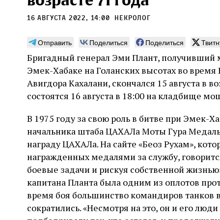
возрасте 71 года
16 августа 2022, 14:00
некролог
Отправить
Поделиться
Поделиться
Твитн
Бригадный генерал Эми Плант, получивший ме
Погромы 1929 года:
Мо
Эмек-Хабаке на Голанских высотах во врем
неделя, изменившая
и с
Авигдора Кахалани, скончался 15 августа в в
судьбу еврейского ишува
состоятся 16 августа в 18:00 на кладбище м
По ме
конце
Примерно за полторы недели до начала
стано
В 1975 году за свою роль в битве при Эмек-Х
погромов Ребе совершал поездку по святым
печей
местам Эрец‑Исраэль. Он посетил, в
начальника штаба ЦАХАЛа Моты Гура Медаль 
тела п
частности, Пещеру праотцев и Западную
остав
награду ЦАХАЛа. На сайте «Беоз Рухам», кот
стену. Он, несомненно, почувствовал
2 авг
смерти
необычайное напряжение и сознательно
Фреди
награжденных медалями за службу, говорится
5 августа
Проверено временем
Александр
город
Ксени
отказался приходить к Стене в Тиша бе‑Ав,
Ицкович
боевые задачи и рискуя собственной жизнью».
день 
чтобы не собирать вокруг себя большое
капитана Планта была одним из оплотов прот
количество хасидов и жителей города и тем
самым не усиливать напряжённость
время боя большинство командиров танков в
сократились. «Несмотря на это, он и его люди