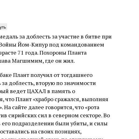
уть
даль за доблесть за участие в битве при
нтажник фирмы «Топф
Еврейская звезда
я Войны Йом-Кипур под командованием
ыновья»
Буэнос‑Айреса
озрасте 71 года. Похороны Планта
ошава Магшимим, где он жил.
ре того как росло количество
В этой атмосфере напряжения 
нтрационных лагерей и узников
еврейская община Буэнос‑Айр
вилось все больше, без кремационных
символический жест: в годов
абаке Плант получил от тогдашнего
 Прюфера было не обойтись. Cжигая
полковника устанавливает на
за доблесть, вторую по значимости
рямо в лагере, нацисты не только
бронзовую плиту с ангелом, п
ались верны своему архаичному культу
Фалькона и звездой Давида с
орый ведет ЦАХАЛ в память о
уста
Неразрезанные страницы
7 августа
Artefactum
Анас
, но и скрывали от населения соседних
иврите. Это был акт политиче
ано Сесси. Перевод с итальянского
, что Плант «храбро сражался, выполняя
ов, сколько узников погибало каждый
лояльности: демонстрация тог
и Тименчик
 На сайте далее говорится, что «рота
в этих жутких местах
еврейская община не поддерж
осуждает радикалов и стреми
ив сирийских сил в северном секторе. Во
признанной частью аргентинс
 его подразделении были убиты, и силы
 оставались на своих позициях,