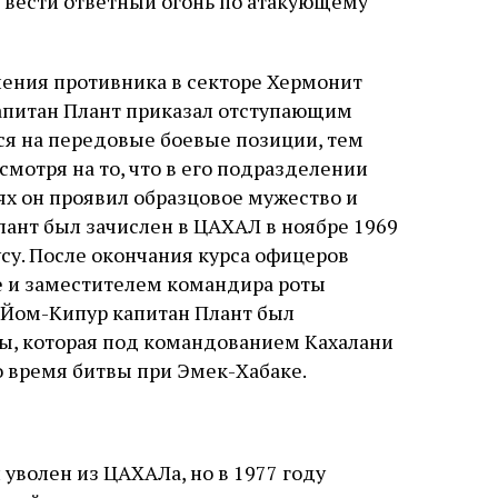
и вести ответный огонь по атакующему
пления противника в секторе Хермонит
Капитан Плант приказал отступающим
ся на передовые боевые позиции, тем
мотря на то, что в его подразделении
иях он проявил образцовое мужество и
Плант был зачислен в ЦАХАЛ в ноябре 1969
су. После окончания курса офицеров
 и заместителем командира роты
 Йом-Кипур капитан Плант был
ды, которая под командованием Кахалани
о время битвы при Эмек-Хабаке.
уволен из ЦАХАЛа, но в 1977 году