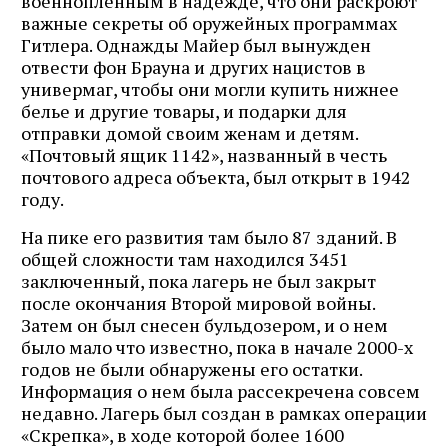
военнопленным в надежде, что они раскроют
важные секреты об оружейных программах
Гитлера. Однажды Майер был вынужден
отвести фон Брауна и других нацистов в
универмаг, чтобы они могли купить нижнее
белье и другие товары, и подарки для
отправки домой своим женам и детям.
«Почтовый ящик 1142», названный в честь
почтового адреса объекта, был открыт в 1942
году.
На пике его развития там было 87 зданий. В
общей сложности там находился 3451
заключенный, пока лагерь не был закрыт
после окончания Второй мировой войны.
Затем он был снесен бульдозером, и о нем
было мало что известно, пока в начале 2000-х
годов не были обнаружены его остатки.
Информация о нем была рассекречена совсем
недавно. Лагерь был создан в рамках операции
«Скрепка», в ходе которой более 1600