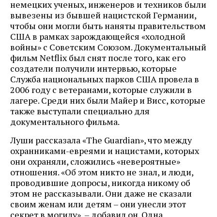
немецких ученых, инженеров и техников были
вывезены из бывшей нацистской Германии,
чтобы они могли быть наняты правительством
США в рамках зарождающейся «холодной
войны» с Советским Союзом. Документальный
фильм Netflix был снят после того, как его
создатели получили интервью, которые
Служба национальных парков США провела в
2006 году с ветеранами, которые служили в
лагере. Среди них были Майер и Висс, которые
также выступали специально для
документального фильма.
Луши рассказала «The Guardian», что между
охранниками-евреями и нацистами, которых
они охраняли, сложились «невероятные»
отношения. «Об этом никто не знал, и люди,
проводившие допросы, никогда никому об
этом не рассказывали. Они даже не сказали
своим женам или детям – они унесли этот
секрет в могилу», – добавил он. Одна