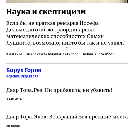
Наука и скептицизм
П
и
Если бы не краткая ремарка Йосефа
е
Дельмедиго об экстраординарных
математических способностях Симхи
Пр
Луццатто, возможно, никто бы так и не узнал,
по
что этот эрудированный и несколько
ме
6 августа
Библиотека, кабинет историка
Давид Б. Рудерман
сварливый венецианский талмудист имел
ча
какое‑то отношение к научной деятельности.
ст
 и
На протяжении почти шестидесяти лет,
Борух Горин
5 а
не
к
вплоть до своей кончины, Луццатто был
колонка редактора
от
и
одним из раввинов Венеции
чт
Двар Тора. Реэ: Ни прибавить, ни убавить!
ко
са
3 августа
ие
о
Двар Тора. Экев: Возвращайся в прежние места
28 июля