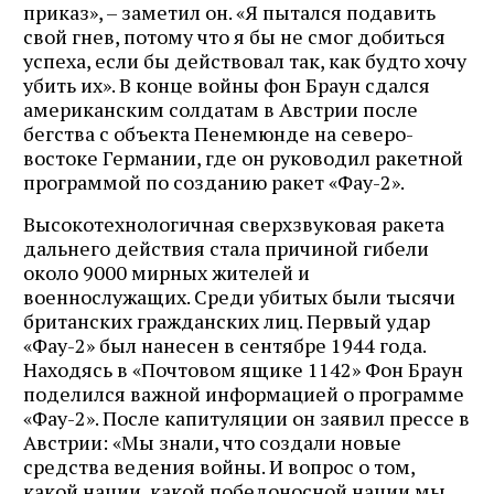
приказ», – заметил он. «Я пытался подавить
свой гнев, потому что я бы не смог добиться
успеха, если бы действовал так, как будто хочу
убить их». В конце войны фон Браун сдался
американским солдатам в Австрии после
бегства с объекта Пенемюнде на северо-
востоке Германии, где он руководил ракетной
программой по созданию ракет «Фау-2».
Высокотехнологичная сверхзвуковая ракета
дальнего действия стала причиной гибели
около 9000 мирных жителей и
военнослужащих. Среди убитых были тысячи
британских гражданских лиц. Первый удар
«Фау-2» был нанесен в сентябре 1944 года.
Находясь в «Почтовом ящике 1142» Фон Браун
поделился важной информацией о программе
«Фау-2». После капитуляции он заявил прессе в
Австрии: «Мы знали, что создали новые
средства ведения войны. И вопрос о том,
какой нации, какой победоносной нации мы