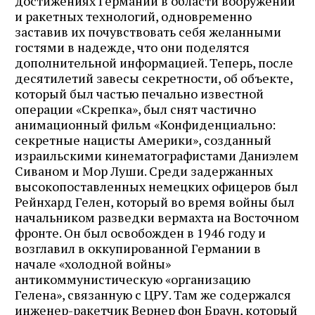
достижениях Германии в области вооружений
и ракетных технологий, одновременно
заставив их почувствовать себя желанными
гостями в надежде, что они поделятся
дополнительной информацией. Теперь, после
десятилетий завесы секретности, об объекте,
который был частью печально известной
операции «Скрепка», был снят частично
анимационный фильм «Конфиденциально:
секретные нацисты Америки», созданный
израильскими кинематографистами Даниэлем
Сиваном и Мор Луши. Среди задержанных
высокопоставленных немецких офицеров был
Рейнхард Гелен, который во время войны был
начальником разведки вермахта на Восточном
фронте. Он был освобожден в 1946 году и
возглавил в оккупированной Германии в
начале «холодной войны»
антикоммунистическую «организацию
Гелена», связанную с ЦРУ. Там же содержался
инженер-ракетчик Вернер фон Браун, который