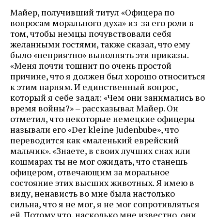
Майер, получивший титул «Офицера по
вопросам морального духа» из-за его роли в
том, чтобы немцы почувствовали себя
желанными гостями, также сказал, что ему
было «неприятно» выполнять эти приказы.
«Меня почти тошнит по очень простой
причине, что я должен был хорошо относиться
к этим парням. И единственный вопрос,
который я себе задал: «Чем они занимались во
время войны?» – рассказывал Майер. Он
отметил, что некоторые немецкие офицеры
называли его «Der kleine Judenbube», что
переводится как «маленький еврейский
мальчик». «Знаете, в своих лучших снах или
кошмарах ты не мог ожидать, что станешь
офицером, отвечающим за моральное
состояние этих высших животных. Я имею в
виду, ненависть во мне была настолько
сильна, что я не мог, я не мог сопротивляться
ей. Потому что, насколько мне известно, они