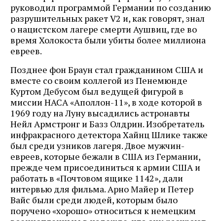
руководил программой Германии по созданию
разрушительных ракет V2 и, как говорят, знал
о нацистском лагере смерти Аушвиц, где во
время Холокоста были убиты более миллиона
евреев.
Позднее фон Браун стал гражданином США и
вместе со своим коллегой из Пенемюнде
Куртом Дебусом был ведущей фигурой в
миссии НАСА «Аполлон-11», в ходе которой в
1969 году на Луну высадились астронавты
Нейл Армстронг и Базз Олдрин. Изобретатель
инфракрасного детектора Хайнц Шлике также
был среди узников лагеря. Двое мужчин-
евреев, которые бежали в США из Германии,
прежде чем присоединиться к армии США и
работать в «Почтовом ящике 1142», дали
интервью для фильма. Арно Майер и Петер
Вайс были среди людей, которым было
поручено «хорошо» относиться к немецким