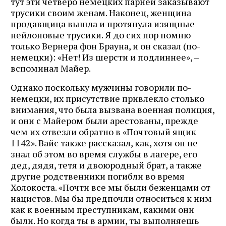
тут эти четверо немецких парней заказывают
трусики своим женам. Наконец, женщина
продавщица вышла и протянула изящные
нейлоновые трусики. Я до сих пор помню
только Вернера фон Брауна, и он сказал (по-
немецки): «Нет! Из шерсти и подлиннее», –
вспоминал Майер.
Однако поскольку мужчины говорили по-
немецки, их присутствие привлекло столько
внимания, что была вызвана военная полиция,
и они с Майером были арестованы, прежде
чем их отвезли обратно в «Почтовый ящик
1142». Вайс также рассказал, как, хотя он не
знал об этом во время службы в лагере, его
дед, дядя, тетя и двоюродный брат, а также
другие родственники погибли во время
Холокоста. «Почти все мы были беженцами от
нацистов. Мы бы предпочли относиться к ним
как к военным преступникам, какими они
были. Но когда ты в армии, ты выполняешь