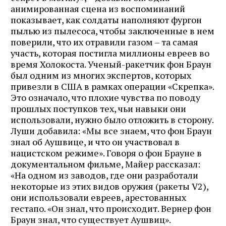
анимированная сцена из воспоминаний
показывает, как солдаты наполняют фургон
пылью из пылесоса, чтобы заключенные в нем
поверили, что их отравили газом – та самая
участь, которая постигла миллионы евреев во
время Холокоста. Ученый-ракетчик фон Браун
был одним из многих экспертов, которых
привезли в США в рамках операции «Скрепка».
Это означало, что плохие чувства по поводу
прошлых поступков тех, чьи навыки они
использовали, нужно было отложить в сторону.
Луши добавила: «Мы все знаем, что фон Браун
знал об Аушвице, и что он участвовал в
нацистском режиме». Говоря о фон Брауне в
документальном фильме, Майер рассказал:
«На одном из заводов, где они разработали
некоторые из этих видов оружия (ракеты V2),
они использовали евреев, арестованных
гестапо. «Он знал, что происходит. Вернер фон
Браун знал, что существует Аушвиц».