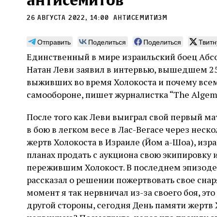
антисемитов
26 августа 2022, 14:00
антисемитизм
Отправить
Поделиться
Поделиться
Твитн
Единственный в мире израильский боец Абс
Монтажник фирмы «Топф
Ляг
Натан Леви заявил в интервью, вышедшем 25
и сыновья»
сар
выживших во время Холокоста и почему все
вши
самообороне, пишет журналистка “The Algem
По мере того как росло количество
концентрационных лагерей и узников
Стиве
становилось все больше, без кремационных
После того как Леви выиграл свой первый ма
начин
печей Прюфера было не обойтись. Cжигая
истор
в бою в легком весе в Лас-Вегасе через нес
тела прямо в лагере, нацисты не только
вообр
оставались верны своему архаичному культу
жертв Холокоста в Израиле (Йом а-Шоа), изр
худож
2 августа
Неразрезанные страницы
смерти, но и скрывали от населения соседних
Фредиано Сесси. Перевод с итальянского
перео
планах продать с аукциона свою экипировку
2 авг
городов, сколько узников погибало каждый
Ксении Тименчик
полити
Халпе
пережившим Холокост. В последнем эпизоде
день в этих жутких местах
котор
Силак
рассказал о решении пожертвовать свое снар
фарао
момент я так нервничал из-за своего боя, эт
другой стороны, сегодня День памяти жертв Хо