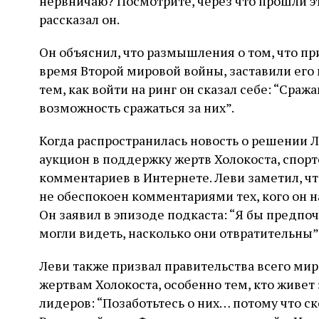
нервничаю? Посмотрите, через что прошли эти
рассказал он.
Он объяснил, что размышления о том, что п
время Второй мировой войны, заставили его 
тем, как войти на ринг он сказал себе: “Сража
возможность сражаться за них”.
Когда распространилась новость о решении 
аукцион в поддержку жертв Холокоста, спор
комментариев в Интернете. Леви заметил, чт
не обеспокоен комментариями тех, кого он н
Он заявил в эпизоде подкаста: “Я бы предпо
могли видеть, насколько они отвратительны”
Леви также призвал правительства всего ми
жертвам Холокоста, особенно тем, кто живет
лидеров: “Позаботьтесь о них… потому что ск