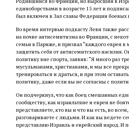
Родившийся во Франции, но выросший в Изр
единоборствами в возрасте 15 лет и подписал
был включен в Зал славы Федерации боевых 
Во время интервью подкасту Леви также расс
на почве антисемитизма во Франции, с неко
семьи в Париже, и призвал “каждого еврея в 
защитить себя от антисемитского насилия. Он
политику вне спорта, заявив: “Я много раз т
мусульманами, христианами, и мы все прекра
тренироваться и драться, и при этом остават
политику, даже если вы не согласны с полити
Он подчеркнул, что как боец смешанных еди
сообществу, как израильтяне и евреи не боятс
представляете, кто вы и что вы есть, во всем,
разговариваете с людьми. И как вы ведете себ
представляю Израиль и еврейский народ. И по