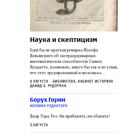
Наука и скептицизм
Погр
неде
не не
Если бы не краткая ремарка Йосефа
судь
ключом ко всей
Дельмедиго об экстраординарных
Иеронима
математических способностях Симхи
Примерн
ся иврит,
Луццатто, возможно, никто бы так и не узнал,
погромо
ый смысл и
что этот эрудированный и несколько
местам Э
ическая
сварливый венецианский талмудист имел
6 августа
Библиотека, кабинет историка
частнос
одчик,
какое‑то отношение к научной деятельности.
Давид Б. Рудерман
стену. 
исправления, и
На протяжении почти шестидесяти лет, вплоть
необыча
правление как
до своей кончины, Луццатто был одним
5 авгус
Борух Горин
отказалс
а. Перед нами
из раввинов Венеции
Ицкови
чтобы н
колонка редактора
одчиков,
количес
ами человек,
Двар Тора. Реэ: Ни прибавить, ни убавить!
самым н
ало возмущение
 многовекового
3 августа
ит последнее