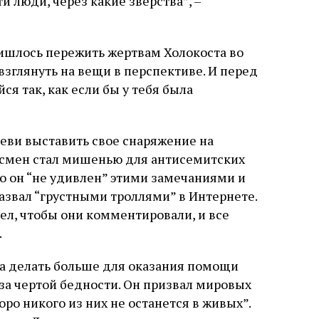
 люди, через какие зверства”, –
слово в переводе Библии
ришлось пережить жертвам Холокоста во
взглянуть на вещи в перспективе. И перед
йся так, как если бы у тебя была
Леви выставить свое снаряжение на
тсмен стал мишенью для антисемитских
о он “не удивлен” этими замечаниями и
азвал “грустными троллями” в Интернете.
чел, чтобы они комментировали, и все
.
ра делать больше для оказания помощи
 за чертой бедности. Он призвал мировых
оро никого из них не останется в живых”.