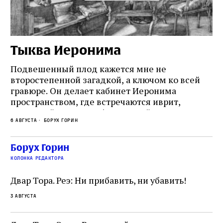
Тыква Иеронима
Н
Подвешенный плод кажется мне не
Ес
второстепенной загадкой, а ключом ко всей
Де
гравюре. Он делает кабинет Иеронима
ма
т
пространством, где встречаются иврит,
Лу
греческий и латынь; буквальный смысл и
чт
6 августа
Борух Горин
6 а
церковная традиция; филологическая
св
точность и понятность; переводчик,
ка
убеждённый в необходимости исправления, и
На
Борух Горин
ти:
читатель, воспринимающий исправление как
вп
е
колонка редактора
разрушение священного текста. Перед нами
од
и
не просто покровитель переводчиков,
Двар Тора. Реэ: Ни прибавить, ни убавить!
окружённый книгами. Перед нами человек,
3 августа
одно решение которого вызвало возмущение
целой общины и стало частью многовекового
спора о том, кому принадлежит последнее