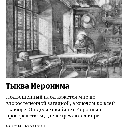
Тыква Иеронима
Н
Подвешенный плод кажется мне не
Ес
второстепенной загадкой, а ключом ко всей
Де
гравюре. Он делает кабинет Иеронима
ма
т
пространством, где встречаются иврит,
Лу
греческий и латынь; буквальный смысл и
чт
6 августа
Борух Горин
6 а
церковная традиция; филологическая
св