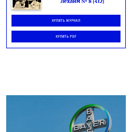
Лехаим № 8 (412)
Купить журнал
Купить PDF