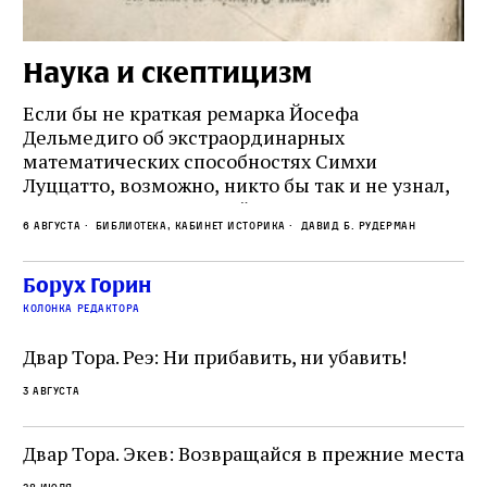
Наука и скептицизм
П
и
Если бы не краткая ремарка Йосефа
е
Дельмедиго об экстраординарных
математических способностях Симхи
Пр
Луццатто, возможно, никто бы так и не узнал,
по
что этот эрудированный и несколько
ме
6 августа
Библиотека, кабинет историка
Давид Б. Рудерман
сварливый венецианский талмудист имел
ча
какое‑то отношение к научной деятельности.
ст
 и
На протяжении почти шестидесяти лет,
Борух Горин
5 а
не
к
вплоть до своей кончины, Луццатто был
колонка редактора
от
и
одним из раввинов Венеции
чт
Двар Тора. Реэ: Ни прибавить, ни убавить!
ко
са
3 августа
ие
о
Двар Тора. Экев: Возвращайся в прежние места