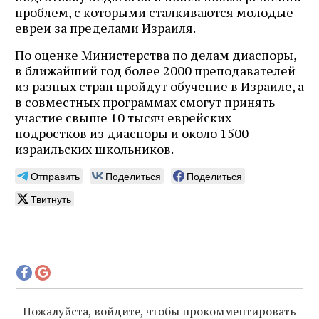
проблем, с которыми сталкиваются молодые
евреи за пределами Израиля.
По оценке Министерства по делам диаспоры,
в ближайший год более 2000 преподавателей
из разных стран пройдут обучение в Израиле, а
в совместных программах смогут принять
участие свыше 10 тысяч еврейских
подростков из диаспоры и около 1500
Журнал ЛЕХАИМ в вашем
израильских школьников.
email
Отправить
Поделиться
Поделиться
Твитнуть
Подпишитесь на рассылку журнала ЛЕХАИМ и получайте
самые интересные публикации с сайта по электронной
почте
Подписаться
Пожалуйста, войдите, чтобы прокомментировать