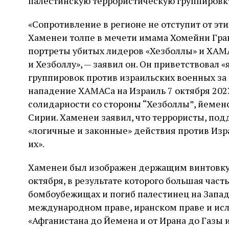
палестинскую террористическую группировк
«Сопротивление в регионе не отступит от эти
Хаменеи толпе в мечети имама Хомейни Гран
портреты убитых лидеров «Хезболлы» и ХАМ
и Хезболлу», — заявил он. Он приветствовал 
группировок против израильских военных за
нападение ХАМАСа на Израиль 7 октября 202
солидарности со стороны “Хезболлы”, йеменс
Сирии. Хаменеи заявил, что террористы, по
«логичные и законные» действия против Изра
их».
Хаменеи был изображен держащим винтовку. 
октября, в результате которого большая част
бомбоубежищах и погиб палестинец на Запад
международном праве, иранском праве и исл
«Афганистана до Йемена и от Ирана до Газы