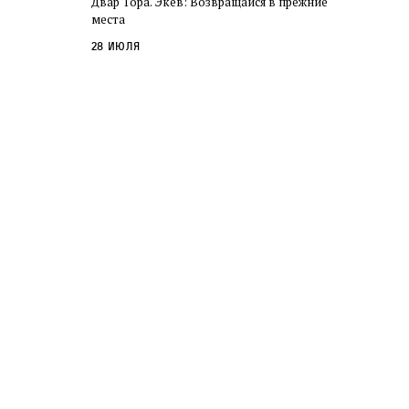
Двар Тора. Экев: Возвращайся в прежние
слово в переводе Библии
места
28 июля