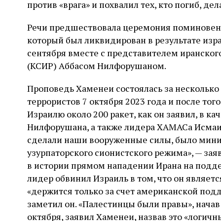
против «врага» и похвалил тех, кто погиб, дела
Речи предшествовала церемония поминовени
который был ликвидирован в результате изр
сентября вместе с представителем иранско
(КСИР) Аббасом Нилфорушаном.
Проповедь Хаменеи состоялась за несколько
террористов 7 октября 2023 года и после того
Израилю около 200 ракет, как он заявил, в к
Нилфорушана, а также лидера ХАМАСа Исмаила
сделали наши вооруженные силы, было мин
узурпаторского сионистского режима», — зая
в истории прямом нападении Ирана на под
лидер обвинил Израиль в том, что он являе
«держится только за счет американской подд
заметил он. «Палестинцы были правы», начав
октября, заявил Хаменеи, назвав это «логич