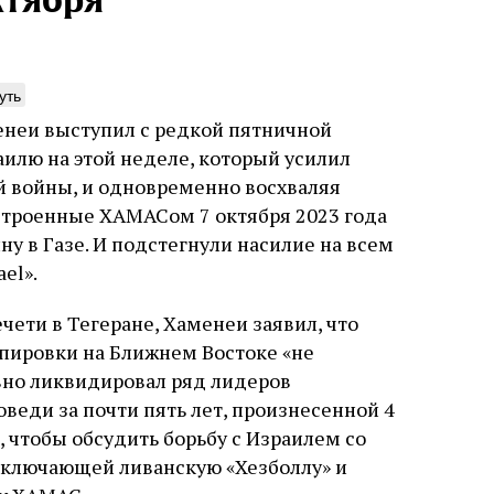
ктября
уть
енеи выступил с редкой пятничной
нтажник фирмы «Топф
Еврейская звезда
илю на этой неделе, который усилил
ыновья»
Буэнос‑Айреса
й войны, и одновременно восхваляя
устроенные ХАМАСом 7 октября 2023 года
ре того как росло количество
В этой атмосфере напряжения 
нтрационных лагерей и узников
еврейская община Буэнос‑Айр
ну в Газе. И подстегнули насилие на всем
вилось все больше, без кремационных
символический жест: в годов
el».
 Прюфера было не обойтись. Cжигая
полковника устанавливает на
рямо в лагере, нацисты не только
бронзовую плиту с ангелом, п
ались верны своему архаичному культу
Фалькона и звездой Давида с
ети в Тегеране, Хаменеи заявил, что
уста
Неразрезанные страницы
7 августа
Artefactum
Анас
, но и скрывали от населения соседних
иврите. Это был акт политиче
ано Сесси. Перевод с итальянского
ировки на Ближнем Востоке «не
ов, сколько узников погибало каждый
лояльности: демонстрация тог
и Тименчик
авно ликвидировал ряд лидеров
в этих жутких местах
еврейская община не поддерж
осуждает радикалов и стреми
оведи за почти пять лет, произнесенной 4
признанной частью аргентинс
, чтобы обсудить борьбу с Израилем со
включающей ливанскую «Хезболлу» и