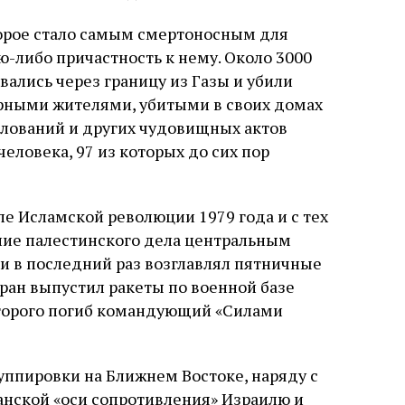
орое стало самым смертоносным для
ю-либо причастность к нему. Около 3000
ались через границу из Газы и убили
ирными жителями, убитыми в своих домах
илований и других чудовищных актов
еловека, 97 из которых до сих пор
е Исламской революции 1979 года и с тех
ние палестинского дела центральным
и в последний раз возглавлял пятничные
Иран выпустил ракеты по военной базе
которого погиб командующий «Силами
уппировки на Ближнем Востоке, наряду с
анской «оси сопротивления» Израилю и