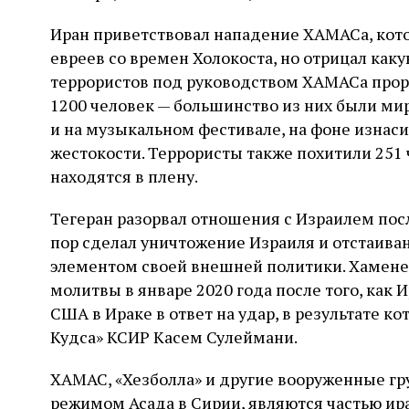
Иран приветствовал нападение ХАМАСа, кот
евреев со времен Холокоста, но отрицал каку
террористов под руководством ХАМАСа прорв
1200 человек — большинство из них были м
и на музыкальном фестивале, на фоне изнас
жестокости. Террористы также похитили 251 ч
находятся в плену.
Тегеран разорвал отношения с Израилем посл
пор сделал уничтожение Израиля и отстаива
элементом своей внешней политики. Хамене
молитвы в январе 2020 года после того, как 
США в Ираке в ответ на удар, в результате 
Кудса» КСИР Касем Сулеймани.
ХАМАС, «Хезболла» и другие вооруженные гр
режимом Асада в Сирии, являются частью ир