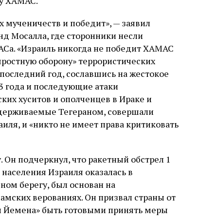
у ХАМАС.
х мученичеств и победит», — заявил
д Мосалла, где сторонники несли
АСа. «Израиль никогда не победит ХАМАС
«яростную оборону» террористических
 последний год, сославшись на жестокое
3 года и последующие атаки
ких хуситов и ополченцев в Ираке и
ддерживаемые Тегераном, совершали
иля, и «никто не имеет права критиковать
Он подчеркнул, что ракетный обстрел 1
ь населения Израиля оказалась в
ном берегу, был основан на
амских верованиях. Он призвал страны от
 и Йемена» быть готовыми принять меры