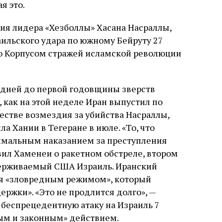
я это.
я лидера «Хезболлы» Хасана Насраллы,
аильского удара по южному Бейруту 27
го Корпусом стражей исламской революции
 дней до первой годовщины зверств
, как на этой неделе Иран выпустил по
ачестве возмездия за убийства Насраллы,
 Хании в Тегеране в июле. «То, что
имальным наказанием за преступления
вил Хаменеи о ракетном обстреле, втором
держиваемый США Израиль. Иранский
тся «зловредным режимом», который
ержки». «Это не продлится долго», —
 беспрецедентную атаку на Израиль 7
ным и законным» действием.