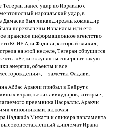
 Тегеран нанес удар по Израилю с
смертоносный израильский удар, в
е в Дамаске был ликвидирован командир
 были перехвачены Израилем или его
ное иранское информационное агентство
го КСИР Али Фадави, который заявил,
стрела на этой неделе, Тегеран обрушится
екты. «Если оккупанты совершат такую ​​
ки энергии, объекты и все
есторождения», — заметил Фадави.
а Аббас Аракчи прибыл в Бейрут с
ивных израильских авиаударов, которые,
лагаемого преемника Насраллы. Аракчи
кими чиновниками, включая
ра Наджиба Микати и спикера парламента
й высокопоставленный дипломат Ирана