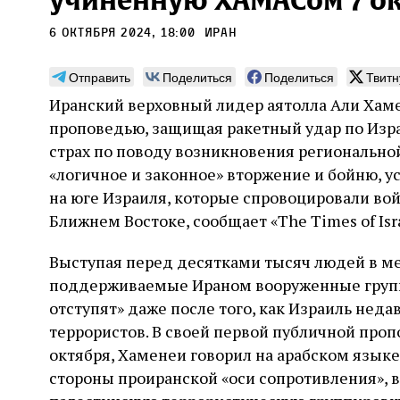
учиненную ХАМАСом 7 о
6 октября 2024, 18:00
Иран
Отправить
Поделиться
Поделиться
Твитн
Иранский верховный лидер аятолла Али Хам
Погромы 1929 года:
Мо
проповедью, защищая ракетный удар по Изра
неделя, изменившая
и с
страх по поводу возникновения регионально
судьбу еврейского ишува
«логичное и законное» вторжение и бойню, 
По ме
конце
на юге Израиля, которые спровоцировали вой
Примерно за полторы недели до начала
стано
погромов Ребе совершал поездку по святым
Ближнем Востоке, сообщает «The Times of Isra
печей
местам Эрец‑Исраэль. Он посетил, в
тела п
частности, Пещеру праотцев и Западную
остав
Выступая перед десятками тысяч людей в меч
стену. Он, несомненно, почувствовал
2 авг
смерти
необычайное напряжение и сознательно
Фреди
поддерживаемые Ираном вооруженные групп
5 августа
Проверено временем
Александр
город
Ксени
отказался приходить к Стене в Тиша бе‑Ав,
Ицкович
отступят» даже после того, как Израиль нед
день 
чтобы не собирать вокруг себя большое
террористов. В своей первой публичной проп
количество хасидов и жителей города и тем
самым не усиливать напряжённость
октября, Хаменеи говорил на арабском языке
стороны проиранской «оси сопротивления», 