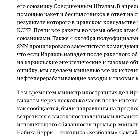
его союзнику Соединенным Штатам. В апреле
помощью ракет и беспилотников в ответ на 
результате которого в иранском консульств
КСИР. Почти все ракеты во время обеих атак
союзниками. Также 4 октября полуофициаль
SNN процитировало заместителя командующе
что если Израиль нападет после ракетного об
на израильские энергетические и газовые объ
ошибку, мы сделаем мишенью все их источни
нефтеперерабатывающие заводы и газовые м
Тем временем министр иностранных дел Иран
визитом через несколько часов после интенс
как сообщается, были направлены на предпо
встретился с высокопоставленными ливанс
исполняющего обязанности премьер-минист
Набиха Берри — союзника «Хезболлы». Самы