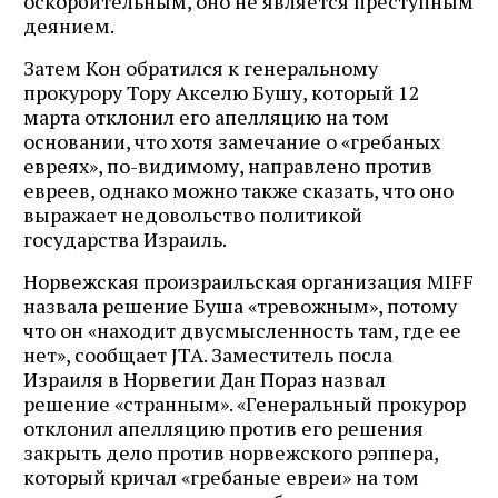
оскорбительным, оно не является преступным
деянием.
Затем Кон обратился к генеральному
прокурору Тору Акселю Бушу, который 12
марта отклонил его апелляцию на том
основании, что хотя замечание о «гребаных
евреях», по-видимому, направлено против
евреев, однако можно также сказать, что оно
выражает недовольство политикой
государства Израиль.
Норвежская произраильская организация MIFF
назвала решение Буша «тревожным», потому
что он «находит двусмысленность там, где ее
нет», сообщает JTA. Заместитель посла
Израиля в Норвегии Дан Пораз назвал
решение «странным». «Генеральный прокурор
отклонил апелляцию против его решения
закрыть дело против норвежского рэппера,
который кричал «гребаные евреи» на том