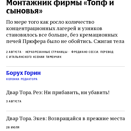
Монтажник фирмы «Топф и
Л
сыновья»
с
о
По мере того как росло количество
концентрационных лагерей и узников
Ст
становилось все больше, без кремационных
на
печей Прюфера было не обойтись. Cжигая тела
ис
прямо в лагере, нацисты не только оставались
во
2 августа
Неразрезанные страницы
Фредиано Сесси. Перевод
верны своему архаичному культу смерти, но и
ху
с итальянского Ксении Тименчик
скрывали от населения соседних городов,
2 а
пе
сколько узников погибало каждый день в этих
с а
по
Борух Горин
жутких местах
ко
колонка редактора
фа
Двар Тора. Реэ: Ни прибавить, ни убавить!
3 августа
Двар Тора. Экев: Возвращайся в прежние места
28 июля