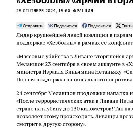
«Хезболлы» «армии втор
25 сентября 2024, 15:00
Франция
Отправить
Поделиться
Поделиться
Твитн
Лидер крупнейшей левой коалиции в парлам
Погромы 1929 года:
Мо
поддержке «Хезболлы» в рамках ее конфликта
неделя, изменившая
и с
судьбу еврейского ишува
«Массовые убийства в Ливане вторгшейся ар
По ме
Меланшон 23 сентября в своем аккаунте в «X
конце
Примерно за полторы недели до начала
стано
министра Израиля Биньямина Нетаньяху. «Си
погромов Ребе совершал поездку по святым
печей
местам Эрец‑Исраэль. Он посетил, в
Полная поддержка национального сопротивл
тела п
частности, Пещеру праотцев и Западную
остав
стену. Он, несомненно, почувствовал
2 авг
смерти
24 сентября Меланшон продолжил нападки на
необычайное напряжение и сознательно
Фреди
5 августа
Проверено временем
Александр
город
Ксени
отказался приходить к Стене в Тиша бе‑Ав,
«После террористических атак в Ливане Нета
Ицкович
день 
чтобы не собирать вокруг себя большое
стране на глубину до 130 километров! Так 
количество хасидов и жителей города и тем
позволяет этому происходить. Ливанцы през
самым не усиливать напряжённость
смотрит в другую сторону».