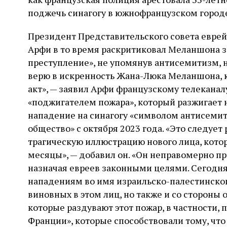
поджечь синагогу в южнофранцузском город
Президент Представительского совета еврей
Арфи в то время раскритиковал Меланшона за
преступление», не упомянув антисемитизм, н
верю в искренность Жана-Люка Меланшона, к
акт», — заявил Арфи французскому телеканал
«поджигателем пожара», который разжигает н
нападение на синагогу «символом антисемит
общество» с октября 2023 года. «Это следует 
трагическую иллюстрацию нового лица, кото
месяцы», — добавил он. «Он неправомерно пр
назначая евреев законными целями. Сегодн
нападениям во имя израильско-палестинског
виновных в этом лиц, но также и со стороны
которые раздувают этот пожар, в частности,
Франции», которые способствовали тому, что