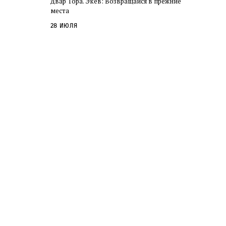
Двар Тора. Экев: Возвращайся в прежние
слово в переводе Библии
места
28 июля