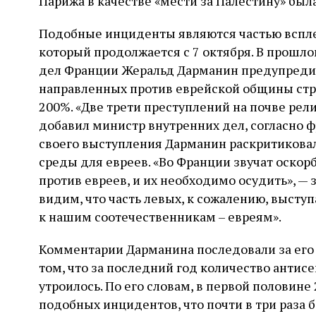
Парижа в качестве «мести за Палестину» была
Подобные инциденты являются частью вспле
который продолжается с 7 октября. В прошл
дел Франции Жеральд Дарманин предупредил
направленных против еврейской общины стра
200%. «Две трети преступлений на почве рел
добавил министр внутренних дел, согласно 
своего выступления Дарманин раскритиковал
среды для евреев. «Во Франции звучат оско
против евреев, и их необходимо осудить», — з
видим, что часть левых, к сожалению, выступ
к нашим соотечественникам – евреям».
Комментарии Дарманина последовали за его 
том, что за последний год количество анти
утроилось. По его словам, в первой половине
подобных инцидентов, что почти в три раза 