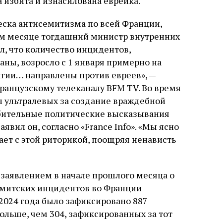
 избита и изнасилована еврейка.
ска антисемитизма по всей Франции,
ом месяце тогдашний министр внутренних
, что количество инцидентов,
ны, возросло с 1 января примерно на
игии… направлены против евреев», —
французскому телеканалу BFM TV. Во время
 ультралевых за создание враждебной
рбительные политические высказывания
аявил он, согласно «France Info». «Мы ясно
ает с этой риторикой, поощряя ненависть
заявлением в начале прошлого месяца о
семитских инцидентов во Франции
 2024 года было зафиксировано 887
больше, чем 304, зафиксированных за тот