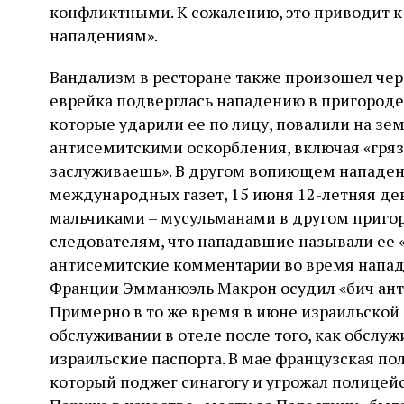
конфликтными. К сожалению, это приводит к 
нападениям».
Вандализм в ресторане также произошел чере
еврейка подверглась нападению в пригороде
которые ударили ее по лицу, повалили на зе
антисемитскими оскорбления, включая «грязна
заслуживаешь». В другом вопиющем нападени
международных газет, 15 июня 12-летняя де
мальчиками – мусульманами в другом пригор
следователям, что нападавшие называли ее 
антисемитские комментарии во время нападе
Франции Эмманюэль Макрон осудил «бич ант
Примерно в то же время в июне израильской 
обслуживании в отеле после того, как обслу
израильские паспорта. В мае французская по
который поджег синагогу и угрожал полицей