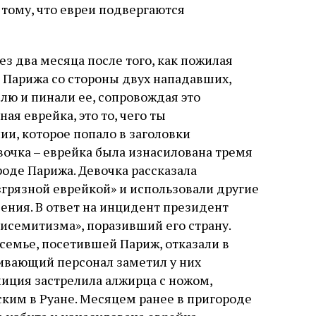
тому, что евреи подвергаются
з два месяца после того, как пожилая
 Парижа со стороны двух нападавших,
млю и пинали ее, сопровождая это
я еврейка, это то, чего ты
и, которое попало в заголовки
вочка – еврейка была изнасилована тремя
оде Парижа. Девочка рассказала
«грязной еврейкой» и использовали другие
ния. В ответ на инцидент президент
исемитизма», поразивший его страну.
семье, посетившей Париж, отказали в
живающий персонал заметил у них
лиция застрелила алжирца с ножом,
ским в Руане. Месяцем ранее в пригороде