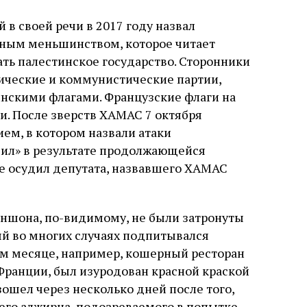
в своей речи в 2017 году назвал
ным меньшинством, которое читает
ать палестинское государство. Сторонники
тические и коммунистические партии,
нскими флагами. Французские флаги на
и. После зверств ХАМАС 7 октября
ем, в котором назвали атаки
ил» в результате продолжающейся
е осудил депутата, назвавшего ХАМАС
ншона, по-видимому, не были затронуты
й во многих случаях подпитывался
ом месяце, например, кошерный ресторан
 Франции, был изуродован красной краской
ошел через несколько дней после того,
него алжирца, подозреваемого в попытке