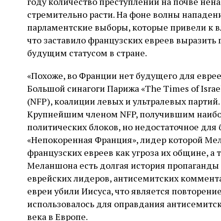
году количество преступлений на почве нен
стремительно расти. На фоне волны нападе
парламентские выборы, которые привели к в
что заставило французских евреев выразить
будущим статусом в стране.
«Похоже, во Франции нет будущего для еврее
Большой синагоги Парижа «The Times of Isra
(NFP), коалиции левых и ультралевых партий
Крупнейшим членом NFP, получившим наибол
политических блоков, но недостаточное для 
«Непокоренная Франция», лидер которой Ме
французских евреев как угроза их общине, а 
Меланшона есть долгая история пропаганды 
еврейских лидеров, антисемитских коммент
евреи убили Иисуса, что является повторени
использовалось для оправдания антисемитс
века в Европе.