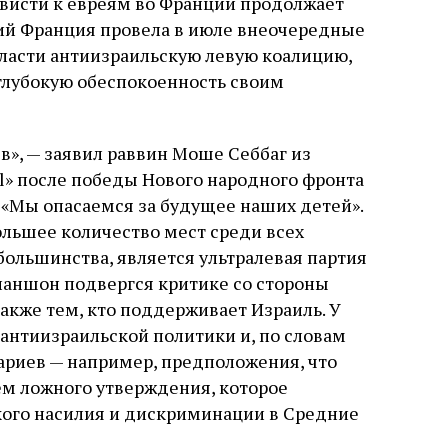
ависти к евреям во Франции продолжает
ний Франция провела в июле внеочередные
ласти антиизраильскую левую коалицию,
 глубокую обеспокоенность своим
в», — заявил раввин Моше Себбаг из
el» после победы Нового народного фронта
. «Мы опасаемся за будущее наших детей».
ьшее количество мест среди всех
большинства, является ультралевая партия
ланшон подвергся критике со стороны
также тем, кто поддерживает Израиль. У
антиизраильской политики и, по словам
ариев — например, предположения, что
ем ложного утверждения, которое
кого насилия и дискриминации в Средние