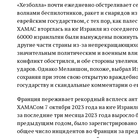
«Хезболла» почти ежедневно обстреливает с
волнами беспилотников, ракет и снарядов из
еврейским государством, с тех пор, как пал
ХАМАС вторглась на юг Израиля из соседнего 
60000 израильтян были вынуждены покинуть 
другие части страны из-за непрекращающихся
значительным политическим и военным вли
конфликт обострился, и обе стороны увелич
ударов. Однако Меланшон, похоже, выбрал Из
сохраняя при этом свою открытую враждебн
государству и скандальные комментарии о 
Франция переживает рекордный всплеск ант
ХАМАСом 7 октября 2023 года на юге Израил
за последние три месяца 2023 года выросло 
предыдущим годом, было зарегистрировано 
общее число инцидентов во Франции за пред