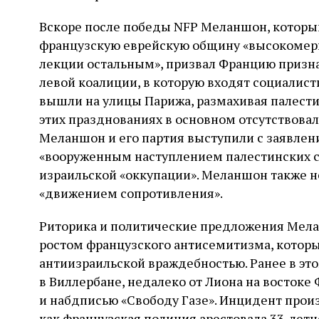
Вскоре после победы NFP Меланшон, который 
французскую еврейскую общину «высокомер
лекции остальным», призвал Францию ​​призн
левой коалиции, в которую входят социалис
вышли на улицы Парижа, размахивая палести
этих празднованиях в основном отсутствовал
Меланшон и его партия выступили с заявлени
«вооруженным наступлением палестинских с
израильской «оккупации». Меланшон также н
«движением сопротивления».
Риторика и политические предложения Мела
ростом французского антисемитизма, которы
антиизраильской враждебностью. Ранее в эт
в Виллербане, недалеко от Лиона на востоке
и набдписью «Свободу Газе». Инцидент произ
как французская полиция арестовала 33-лет