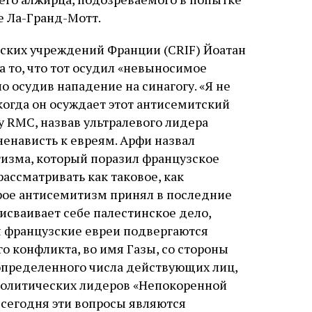
е Ла-Гранд-Мотт.
ских учреждений Франции (CRIF) Йоатан
 то, что тот осудил «невыносимое
о осудив нападение на синагогу. «Я не
огда он осуждает этот антисемитский
у RMC, назвав ультралевого лидера
енависть к евреям. Арфи назвал
изма, который поразил французское
рассматривать как таковое, как
рое антисемитизм принял в последние
исваивает себе палестинское дело,
я французские евреи подвергаются
о конфликта, во имя Газы, со стороны
 определенного числа действующих лиц,
 политических лидеров «Непокоренной
 сегодня эти вопросы являются