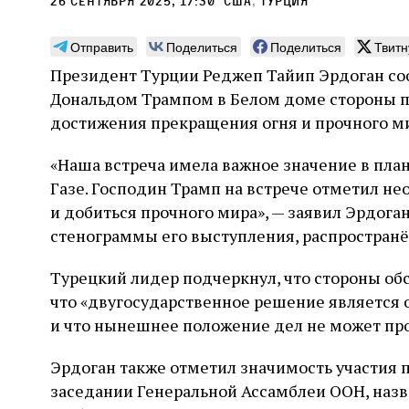
26 сентября 2025, 17:30
сша
,
Турция
Отправить
Поделиться
Поделиться
Твитн
Президент Турции Реджеп Тайип Эрдоган со
Дональдом Трампом в Белом доме стороны п
Может ли человек,
Пла
достижения прекращения огня и прочного мир
сведущий в естественных
Продв
«Наша встреча имела важное значение в пла
науках, серьезно
усили
Газе. Господин Трамп на встрече отметил н
относиться к каббале?
ли де
досто
и добиться прочного мира», — заявил Эрдоган
часть
Повышенный интерес Дельмедиго к каббале,
стенограммы его выступления, распространё
сформ
наряду с его попытками провести параллели
30 и
еврей
между еврейской мистикой, неоплатонизмом
Хавин
благо
Турецкий лидер подчеркнул, что стороны об
и атомизмом, следует воспринимать в
Бунде
контексте его сомнений относительно
что «двугосударственное решение является 
достоверности схоластической метафизики и
31 июля
Библиотека, кабинет историка
и что нынешнее положение дел не может пр
готовности искать и анализировать
Давид Б. Рудерман
альтернативные философские точки зрения
Эрдоган также отметил значимость участия
заседании Генеральной Ассамблеи ООН, назв