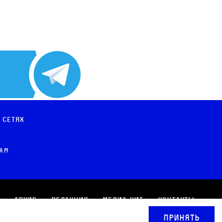
 сетях
рам
Архив
Редакция
Медиа-кит
Контакты
Принять