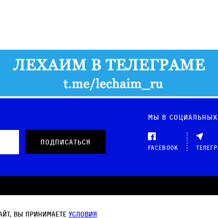
Мы в социальных
Facebook
Телег
 данных
айт, вы принимаете
условия