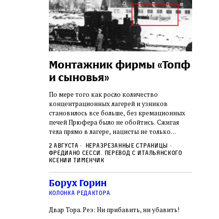
а:
Монтажник фирмы «Топф
Лягу
шая
и сыновья»
сара
го ишува
вши 
По мере того как росло количество
концентрационных лагерей и узников
о начала
Стивен 
становилось все больше, без кремационных
дку по святым
начиная
печей Прюфера было не обойтись. Cжигая
ил, в
истории
тела прямо в лагере, нацисты не только
и Западную
воображ
оставались верны своему архаичному культу
ствовал
художес
2 августа
Неразрезанные страницы
смерти, но и скрывали от населения соседних
знательно
Фредиано Сесси. Перевод с итальянского
переосм
нем
Александр
2 авгус
городов, сколько узников погибало каждый
Ксении Тименчик
в Тиша бе‑Ав,
политиче
Халперн
день в этих жутких местах
я большое
которые
Силако
 города и тем
Борух Горин
фараон
ность
колонка редактора
Двар Тора. Реэ: Ни прибавить, ни убавить!