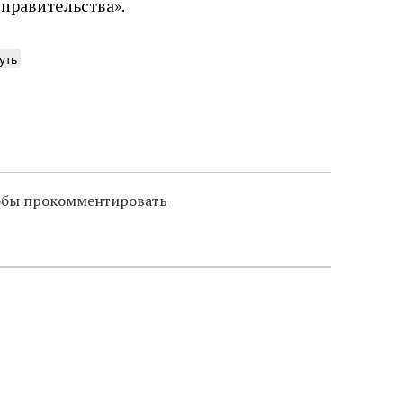
правительства».
уть
тобы прокомментировать