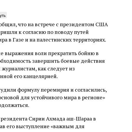
уть
общил, что на встрече с президентом США
ришли к согласию по поводу путей
нета обезьян
Погромы 1929 год
а в Газе и на палестинских территориях.
неделя, изменив
ижение книги координированными
не выражения воли прекратить бойню в
судьбу еврейско
ями ведущих мировых СМИ тоже вряд
еобходимость завершить боевые действия
ло случая или следствие выдающихся
Примерно за полторы недели д
инств книги. Перед нами, видимо,
 журналистам, как следует из
погромов Ребе совершал поез
 проекта. Задача которого может быть
нной его канцелярией.
местам Эрец‑Исраэль. Он посет
улирована так: создание фальшивой
юля
Книжный разговор
Григорий
частности, Пещеру праотцев 
ской идентичности, имеющей
стену. Он, несомненно, почув
родные социалистические корни в
судили формулу перемирия и согласились,
необычайное напряжение и со
, в противовес «сионистам
5 августа
Проверено време
основой для устойчивого мира в регионе»
отказался приходить к Стене 
Ицкович
чтобы не собирать вокруг себ
одолжаться.
количество хасидов и жителей
самым не усиливать напряжён
 президента Сирии Ахмада аш-Шараа в
ав его выступление «важным для