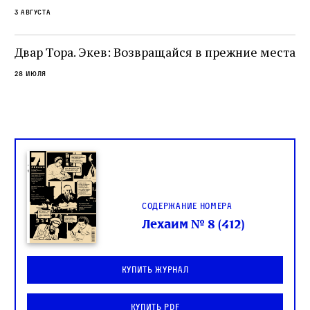
окружённый книгами. Перед нами человек,
3 августа
одно решение которого вызвало возмущение
целой общины и стало частью многовекового
спора о том, кому принадлежит последнее
Двар Тора. Экев: Возвращайся в прежние места
слово в переводе Библии
28 июля
Содержание номера
Лехаим № 8 (412)
Купить журнал
Купить PDF