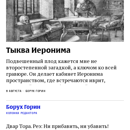
Тыква Иеронима
Н
Подвешенный плод кажется мне не
Ес
второстепенной загадкой, а ключом ко всей
Де
гравюре. Он делает кабинет Иеронима
ма
т
пространством, где встречаются иврит,
Лу
греческий и латынь; буквальный смысл и
чт
6 августа
Борух Горин
6 а
церковная традиция; филологическая
св
точность и понятность; переводчик,
ка
убеждённый в необходимости исправления, и
На
Борух Горин
ти:
читатель, воспринимающий исправление как
вп
е
колонка редактора
разрушение священного текста. Перед нами
од
и
не просто покровитель переводчиков,
Двар Тора. Реэ: Ни прибавить, ни убавить!