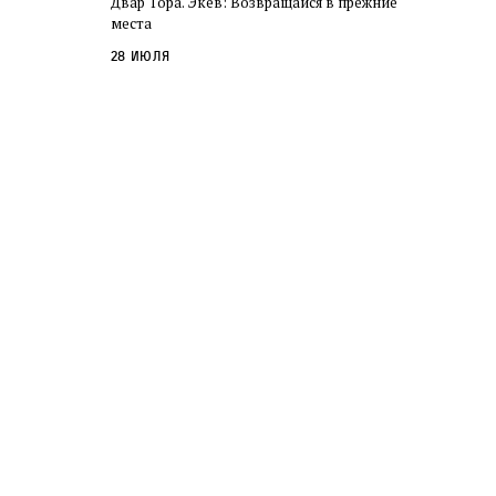
Двар Тора. Экев: Возвращайся в прежние
слово в переводе Библии
места
28 июля