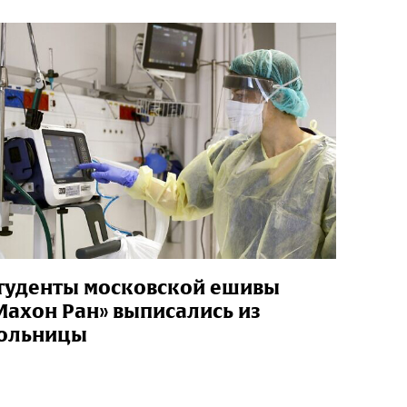
туденты московской ешивы
Махон Ран» выписались из
ольницы