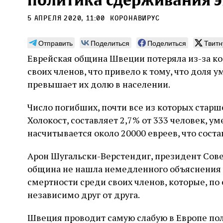
политика сдерживания 
5 апреля 2020, 11:00
коронавирус
Отправить
Поделиться
Поделиться
Твитн
Еврейская община Швеции потеряла из-за к
Погромы 1929 года:
Мо
своих членов, что привело к тому, что доля у
неделя, изменившая
и с
превышает их долю в населении.
судьбу еврейского ишува
По ме
Число погибших, почти все из которых старш
конце
Примерно за полторы недели до начала
стано
Холокост, составляет 2,7% от 333 человек, у
погромов Ребе совершал поездку по святым
печей
местам Эрец‑Исраэль. Он посетил, в
насчитывается около 20000 евреев, что соста
тела п
частности, Пещеру праотцев и Западную
остав
стену. Он, несомненно, почувствовал
2 авг
смерти
Арон Шугальски-Верстендиг, президент Сове
необычайное напряжение и сознательно
Фреди
5 августа
Проверено временем
Александр
город
Ксени
отказался приходить к Стене в Тиша бе‑Ав,
община не нашла немедленного объяснения
Ицкович
день 
чтобы не собирать вокруг себя большое
смертности среди своих членов, которые, по 
количество хасидов и жителей города и тем
независимо друг от друга.
самым не усиливать напряжённость
Швеция проводит самую слабую в Европе пол