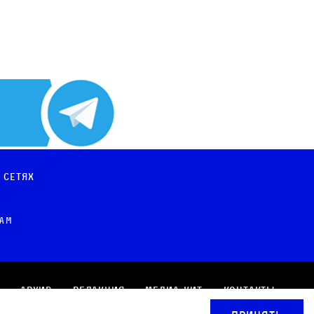
 сетях
рам
Архив
Редакция
Медиа-кит
Контакты