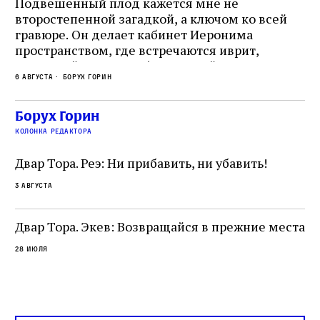
Подвешенный плод кажется мне не
Ес
второстепенной загадкой, а ключом ко всей
Де
гравюре. Он делает кабинет Иеронима
ма
т
пространством, где встречаются иврит,
Лу
греческий и латынь; буквальный смысл и
чт
6 августа
Борух Горин
6 а
церковная традиция; филологическая
св
точность и понятность; переводчик,
ка
убеждённый в необходимости исправления, и
На
Борух Горин
ти:
читатель, воспринимающий исправление как
вп
е
колонка редактора
разрушение священного текста. Перед нами
од
и
не просто покровитель переводчиков,
Двар Тора. Реэ: Ни прибавить, ни убавить!
окружённый книгами. Перед нами человек,
3 августа
одно решение которого вызвало возмущение
целой общины и стало частью многовекового
спора о том, кому принадлежит последнее
Двар Тора. Экев: Возвращайся в прежние места
слово в переводе Библии
28 июля