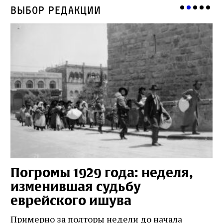
Выбор редакции
Погромы 1929 года: неделя,
М
изменившая судьбу
с
еврейского ишува
По
ко
Примерно за полторы недели до начала