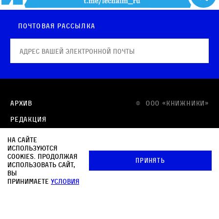
Почтовая рассылка
Архив
© OOO «КНИЖНИКИ»
Редакция
Медиа-кит
На сайте
используются
Контакты
cookies. Продолжая
Принять
использовать сайт,
Политика в отношении обработки персональных
вы
данных
принимаете
условия
Политика обработки файлов cookie