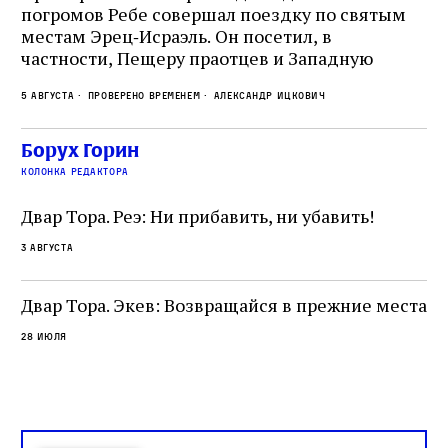
,
ст
погромов Ребе совершал поездку по святым
пе
местам Эрец‑Исраэль. Он посетил, в
пр
частности, Пещеру праотцев и Западную
.
2 а
ве
стену. Он, несомненно, почувствовал
с и
ск
5 августа
Проверено временем
Александр Ицкович
необычайное напряжение и сознательно
ск
отказался приходить к Стене в Тиша бе‑Ав,
жу
чтобы не собирать вокруг себя большое
Борух Горин
количество хасидов и жителей города и тем
колонка редактора
самым не усиливать напряжённость
Двар Тора. Реэ: Ни прибавить, ни убавить!
3 августа
Двар Тора. Экев: Возвращайся в прежние места
28 июля