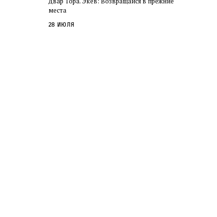
Двар Тора. Экев: Возвращайся в прежние
слово в переводе Библии
места
28 июля