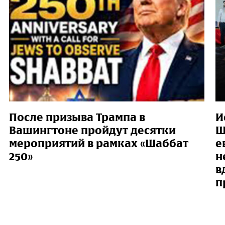
После призыва Трампа в
И
Вашингтоне пройдут десятки
Ш
мероприятий в рамках «Шаббат
е
250»
н
в
п