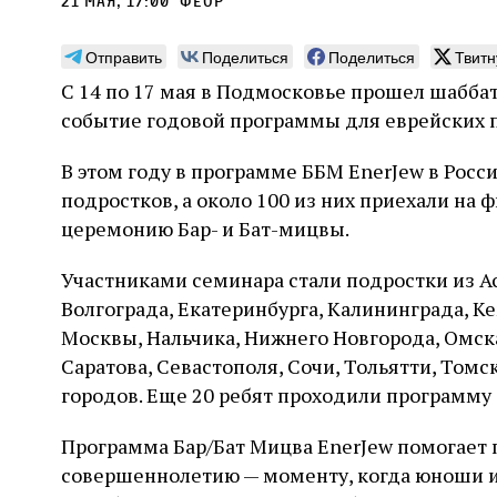
21 мая, 17:00
феор
Отправить
Поделиться
Поделиться
Твитн
С 14 по 17 мая в Подмосковье прошел шаббат
событие годовой программы для еврейских п
Погромы 1929 года:
Мо
В этом году в программе ББМ EnerJew в Росси
неделя, изменившая
и с
подростков, а около 100 из них приехали на
судьбу еврейского ишува
По ме
церемонию Бар- и Бат-мицвы.
конце
Примерно за полторы недели до начала
стано
погромов Ребе совершал поездку по святым
Участниками семинара стали подростки из А
печей
местам Эрец‑Исраэль. Он посетил, в
тела п
Волгограда, Екатеринбурга, Калининграда, К
частности, Пещеру праотцев и Западную
остав
стену. Он, несомненно, почувствовал
2 авг
Москвы, Нальчика, Нижнего Новгорода, Омска
смерти
необычайное напряжение и сознательно
Фреди
5 августа
Проверено временем
Александр
город
Саратова, Севастополя, Сочи, Тольятти, Томс
Ксени
отказался приходить к Стене в Тиша бе‑Ав,
Ицкович
день 
чтобы не собирать вокруг себя большое
городов. Еще 20 ребят проходили программу 
количество хасидов и жителей города и тем
самым не усиливать напряжённость
Программа Бар/Бат Мицва EnerJew помогает 
совершеннолетию — моменту, когда юноши 