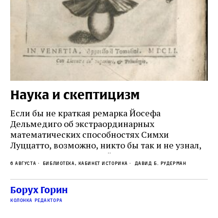
Наука и скептицизм
П
и
Если бы не краткая ремарка Йосефа
е
Дельмедиго об экстраординарных
математических способностях Симхи
Пр
Луццатто, возможно, никто бы так и не узнал,
по
что этот эрудированный и несколько
ме
6 августа
Библиотека, кабинет историка
Давид Б. Рудерман
сварливый венецианский талмудист имел
ча
какое‑то отношение к научной деятельности.
ст
 и
На протяжении почти шестидесяти лет,
Борух Горин
5 а
не
к
вплоть до своей кончины, Луццатто был
колонка редактора
от
и
одним из раввинов Венеции
чт