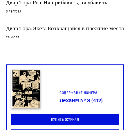
Двар Тора. Реэ: Ни прибавить, ни убавить!
ко
са
3 августа
ие
о
Двар Тора. Экев: Возвращайся в прежние места
28 июля
Содержание номера
Лехаим № 8 (412)
Купить журнал