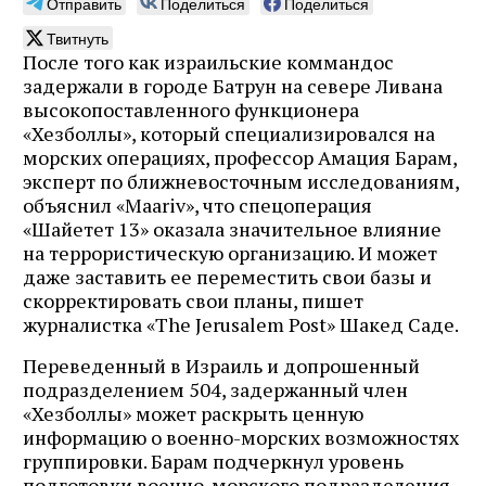
Отправить
Поделиться
Поделиться
Твитнуть
После того как израильские коммандос
задержали в городе Батрун на севере Ливана
высокопоставленного функционера
«Хезболлы», который специализировался на
морских операциях, профессор Амация Барам,
эксперт по ближневосточным исследованиям,
объяснил «Maariv», что спецоперация
«Шайетет 13» оказала значительное влияние
на террористическую организацию. И может
даже заставить ее переместить свои базы и
скорректировать свои планы, пишет
журналистка «The Jerusalem Post» Шакед Саде.
Переведенный в Израиль и допрошенный
подразделением 504, задержанный член
«Хезболлы» может раскрыть ценную
информацию о военно-морских возможностях
группировки. Барам подчеркнул уровень
подготовки военно-морского подразделения