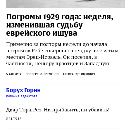
Погромы 1929 года: неделя,
М
изменившая судьбу
с
еврейского ишува
По
ко
Примерно за полторы недели до начала
,
ст
погромов Ребе совершал поездку по святым
пе
местам Эрец‑Исраэль. Он посетил, в
пр
частности, Пещеру праотцев и Западную
.
2 а
ве
стену. Он, несомненно, почувствовал
с и
ск
5 августа
Проверено временем
Александр Ицкович
необычайное напряжение и сознательно
ск
отказался приходить к Стене в Тиша бе‑Ав,
жу
чтобы не собирать вокруг себя большое
Борух Горин
количество хасидов и жителей города и тем
колонка редактора
самым не усиливать напряжённость
Двар Тора. Реэ: Ни прибавить, ни убавить!
3 августа