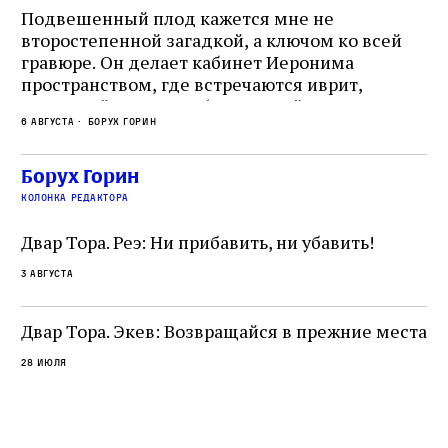
Подвешенный плод кажется мне не
Ес
второстепенной загадкой, а ключом ко всей
Де
гравюре. Он делает кабинет Иеронима
ма
т
пространством, где встречаются иврит,
Лу
греческий и латынь; буквальный смысл и
чт
6 августа
Борух Горин
6 а
церковная традиция; филологическая
св
точность и понятность; переводчик,
ка
убеждённый в необходимости исправления, и
На
Борух Горин
ти:
читатель, воспринимающий исправление как
вп
е
колонка редактора
разрушение священного текста. Перед нами
од
и
не просто покровитель переводчиков,
Двар Тора. Реэ: Ни прибавить, ни убавить!
окружённый книгами. Перед нами человек,
3 августа
одно решение которого вызвало возмущение
целой общины и стало частью многовекового
спора о том, кому принадлежит последнее
Двар Тора. Экев: Возвращайся в прежние места
слово в переводе Библии
28 июля