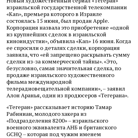
Новый художественный сериал «Тегеран»
израильской государственной телекомпании
«Kan», премьера которого в Израиле
состоялась 15 июня, был продан Apple.
Корпорация назвала это приобретение «одной
из крупнейших сделок в израильской
киноиндустии», объявила «Kan» 16 июня. Когда
ее спросили о деталях сделки, корпорация
заявила, что «ей запрещено раскрывать сумму
сделки из-за коммерческой тайны». «Это,
безусловно, самая значительная сделка, по
продаже израильского художественного
фильма международной
телерадиовещательной компании», – заявил
Алон Аранья, один из продюсеров «Тегерана».
«Тегеран» рассказывает историю Тамар
Рабиниан, молодого хакера из
«Подразделения 8200» – израильского
военного эквивалента АНБ и британского
GCHQ – которая под чужим именем