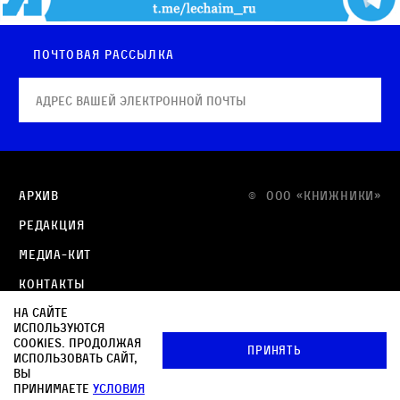
Почтовая рассылка
Архив
© OOO «КНИЖНИКИ»
Редакция
Медиа-кит
Контакты
На сайте
Политика в отношении обработки персональных
используются
данных
cookies. Продолжая
Принять
использовать сайт,
Политика обработки файлов cookie
вы
принимаете
условия