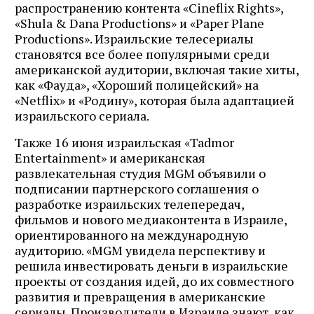
распространению контента «Cineflix Rights»,
«Shula & Dana Productions» и «Paper Plane
Productions». Израильские телесериалы
становятся все более популярными среди
американской аудитории, включая такие хиты,
как «Фауда», «Хороший полицейский» на
«Netflix» и «Родину», которая была адаптацией
израильского сериала.
Также 16 июня израильская «Tadmor
Entertainment» и американская
развлекательная студия MGM объявили о
подписании партнерского соглашения о
разработке израильских телепередач,
фильмов и нового медиаконтента в Израиле,
ориентированного на международную
аудиторию. «MGM увидела перспективу и
решила инвестировать деньги в израильские
проекты от создания идей, до их совместного
развития и превращения в американские
сериалы. Производители в Израиле знают, как