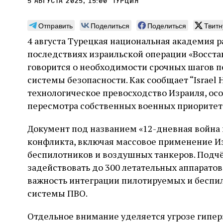
5 августа 2025, 15:00
Турция
Отправить
Поделиться
Поделиться
Твитн
4 августа Турецкая национальная академия 
последствиях израильской операции «Восста
Погромы 1929 года:
Мо
говорится о необходимости срочных шагов 
неделя, изменившая
и с
системы безопасности. Как сообщает “Israel
судьбу еврейского ишува
технологическое превосходство Израиля, осо
По ме
пересмотра собственных военных приоритет
конце
Примерно за полторы недели до начала
стано
погромов Ребе совершал поездку по святым
печей
Документ под названием «12-дневная война 
местам Эрец‑Исраэль. Он посетил, в
тела п
частности, Пещеру праотцев и Западную
конфликта, включая массовое применение Из
остав
стену. Он, несомненно, почувствовал
2 авг
беспилотников и воздушных танкеров. Подчё
смерти
необычайное напряжение и сознательно
Фреди
5 августа
Проверено временем
Александр
город
Ксени
задействовать до 300 летательных аппаратов
отказался приходить к Стене в Тиша бе‑Ав,
Ицкович
день 
чтобы не собирать вокруг себя большое
важность интеграции пилотируемых и беспи
количество хасидов и жителей города и тем
системы ПВО.
самым не усиливать напряжённость
Отдельное внимание уделяется угрозе гипер