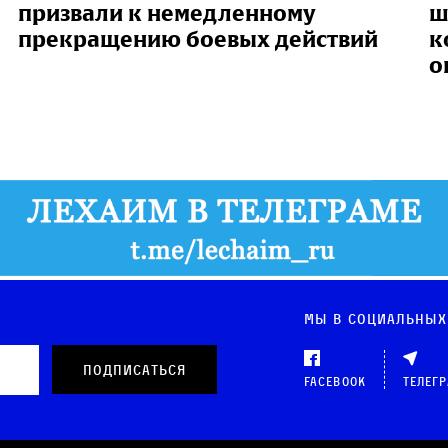
призвали к немедленному
ш
прекращению боевых действий
к
о
Мы в социальных
Facebook
Телег