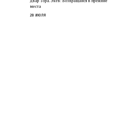
Двар Тора. Экев: Возвращайся в прежние
слово в переводе Библии
места
28 июля