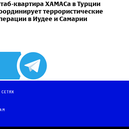
таб-квартира ХАМАСа в Турции
оординирует террористические
перации в Иудее и Самарии
 сетях
рам