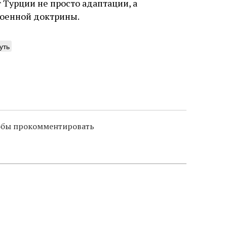
т Турции не просто адаптации, а
военной доктрины.
уть
тобы прокомментировать