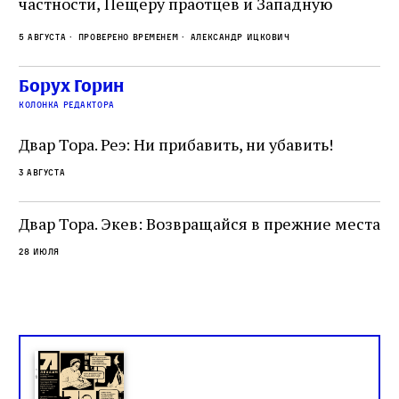
частности, Пещеру праотцев и Западную
.
2 а
ве
стену. Он, несомненно, почувствовал
с и
ск
5 августа
Проверено временем
Александр Ицкович
необычайное напряжение и сознательно
ск
отказался приходить к Стене в Тиша бе‑Ав,
жу
чтобы не собирать вокруг себя большое
Борух Горин
количество хасидов и жителей города и тем
колонка редактора
самым не усиливать напряжённость
Двар Тора. Реэ: Ни прибавить, ни убавить!
3 августа
Двар Тора. Экев: Возвращайся в прежние места
28 июля