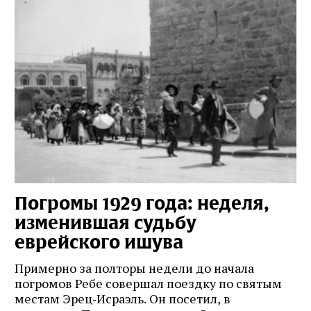
Погромы 1929 года: неделя,
М
изменившая судьбу
с
еврейского ишува
По
ко
Примерно за полторы недели до начала
,
ст
погромов Ребе совершал поездку по святым
пе
местам Эрец‑Исраэль. Он посетил, в
пр