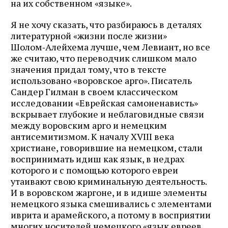
на их собственном «языке».
Я не хочу сказать, что разбираюсь в деталях
литературной «жизни после жизни»
Шолом‑Алейхема лучше, чем Левиант, но все
же считаю, что переводчик слишком мало
значения придал тому, что в тексте
использовано «воровское арго». Писатель
Сандер Гилман в своем классическом
исследовании «Еврейская самоненависть»
вскрывает глубокие и неблаговидные связи
между воровским арго и немецким
антисемитизмом. К началу XVIII века
христиане, говорившие на немецком, стали
воспринимать идиш как язык, в недрах
которого и с помощью которого евреи
утаивают свою криминальную деятельность.
И в воровском жаргоне, и в идише элементы
немецкого языка смешивались с элементами
иврита и арамейского, а потому в восприятии
многих носителей немецкого «язык евреев