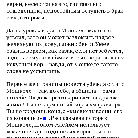
евреи, несмотря на это, считают его
отщепенцем, недостойным вступить в брак
с их дочерьми.
Да, на уроках иврита Мошкеле мало что
усвоил, зато он может разломить надвое
железную подкову, словно бейгл. Умеет
ездить верхом, как казак, если потребуется,
задать кому‑то взбучку, и, сын вора, он и сам
искусный вор. Правда, от Мошкеле такого
слова не услышишь.
Первые же страницы повести убеждают, что
Мошкеле — сам по себе, а община — сама
по себе. Он даже разговаривает на другом
языке! Ты не карманный вор, а «марвихер».
Ты не крадешь коня, а «высвистываешь его
из конюшни»
. Рассказывая историю
Мошкеле, Шолом‑Алейхем использует
«смачное» арго идишских воров — и это,
по‑видимому, первый известный истории