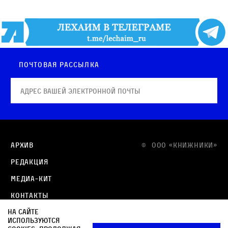
Почтовая рассылка
Архив
© OOO «КНИЖНИКИ»
Редакция
Медиа-кит
Контакты
На сайте
Политика в отношении обработки персональных
используются
данных