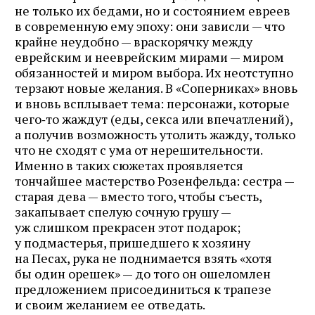
не только их бедами, но и состоянием евреев
в современную ему эпоху: они зависли — что
крайне неудобно — враскорячку между
еврейским и нееврейским мирами — миром
обязанностей и миром выбора. Их неотступно
терзают новые желания. В «Соперниках» вновь
и вновь всплывает тема: персонажи, которые
чего‑то жаждут (еды, секса или впечатлений),
а получив возможность утолить жажду, только
что не сходят с ума от нерешительности.
Именно в таких сюжетах проявляется
тончайшее мастерство Розенфельда: сестра —
старая дева — вместо того, чтобы съесть,
закапывает спелую сочную грушу —
уж слишком прекрасен этот подарок;
у подмастерья, пришедшего к хозяину
на Песах, рука не поднимается взять «хотя
бы один орешек» — до того он ошеломлен
предложением присоединиться к трапезе
и своим желанием ее отведать.