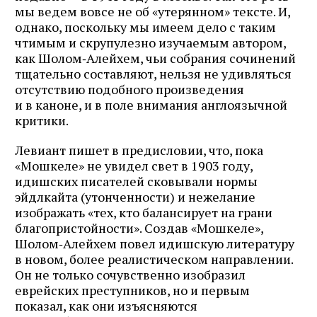
мы ведем вовсе не об «утерянном» тексте. И,
однако, поскольку мы имеем дело с таким
чтимым и скрупулезно изучаемым автором,
как Шолом‑Алейхем, чьи собрания сочинений
тщательно составляют, нельзя не удивляться
отсутствию подобного произведения
и в каноне, и в поле внимания англоязычной
критики.
Левиант пишет в предисловии, что, пока
«Мошкеле» не увидел свет в 1903 году,
идишских писателей сковывали нормы
эйдлкайта (утонченности) и нежелание
изображать «тех, кто балансирует на грани
благопристойности». Создав «Мошкеле»,
Шолом‑Алейхем повел идишскую литературу
в новом, более реалистическом направлении.
Он не только сочувственно изобразил
еврейских преступников, но и первым
показал, как они изъясняются