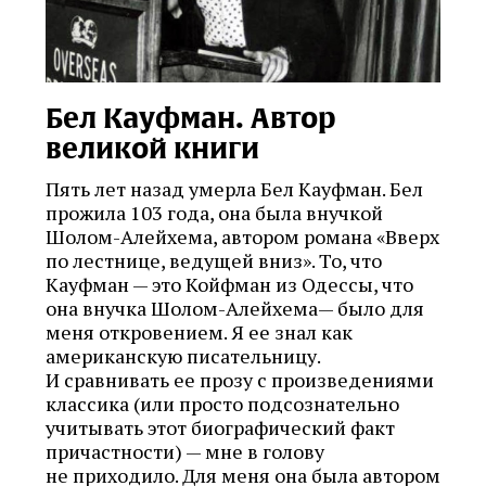
Бел Кауфман. Автор
великой книги
Пять лет назад умерла Бел Кауфман. Бел
прожила 103 года, она была внучкой
Шолом-Алейхема, автором романа «Вверх
по лестнице, ведущей вниз». То, что
Кауфман — это Койфман из Одессы, что
она внучка Шолом-Алейхема— было для
меня откровением. Я ее знал как
американскую писательницу.
И сравнивать ее прозу с произведениями
классика (или просто подсознательно
учитывать этот биографический факт
причастности) — мне в голову
не приходило. Для меня она была автором