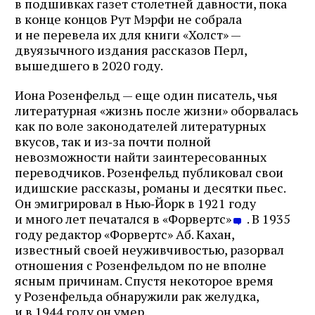
в подшивках газет столетней давности, пока
в конце концов Рут Мэрфи не собрала
и не перевела их для книги «Холст» —
двуязычного издания рассказов Перл,
вышедшего в 2020 году.
Иона Розенфельд — еще один писатель, чья
литературная «жизнь после жизни» оборвалась
как по воле законодателей литературных
вкусов, так и из‑за почти полной
невозможности найти заинтересованных
переводчиков. Розенфельд публиковал свои
идишские рассказы, романы и десятки пьес.
Он эмигрировал в Нью‑Йорк в 1921 году
и много лет печатался в «Форвертс»
. В 1935
году редактор «Форвертс» Аб. Кахан,
известный своей неуживчивостью, разорвал
Журнал ЛЕХАИМ в вашем
отношения с Розенфельдом по не вполне
ясным причинам. Спустя некоторое время
email
у Розенфельда обнаружили рак желудка,
и в 1944 году он умер.