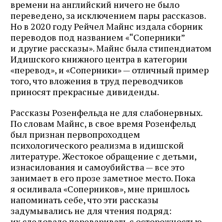
времени на английский ничего не было
переведено, за исключением пары рассказов.
Но в 2020 году Рейчел Майнс издала сборник
переводов под названием «“Соперники”
и другие рассказы». Майнс была стипендиатом
Идишского книжного центра в категории
«перевод», и «Соперники» — отличный пример
того, что вложения в труд переводчиков
приносят прекрасные дивиденды.
Рассказы Розенфельда не для слабонервных.
По словам Майнс, в свое время Розенфельд
был признан первопроходцем
психологического реализма в идишской
литературе. Жестокое обращение с детьми,
изнасилования и самоубийства — все это
занимает в его прозе заметное место. Пока
я осиливала «Соперников», мне пришлось
напоминать себе, что эти рассказы
задумывались не для чтения подряд:
их следовало переваривать с осторожностью,