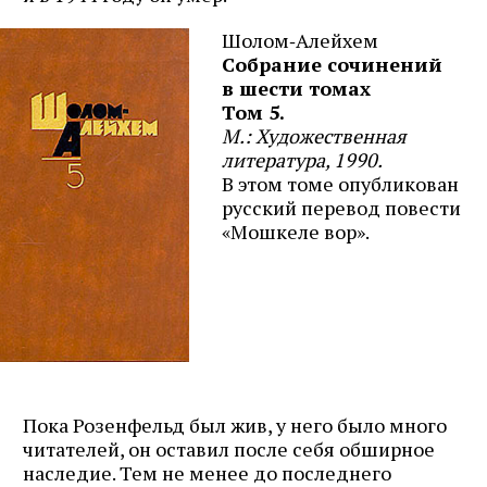
Подпишитесь на рассылку журнала ЛЕХАИМ и получайте
самые интересные публикации с сайта по электронной
Шолом‑Алейхем
почте
Cобрание сочинений
в шести томах
Том 5.
М.: Художественная
литература, 1990.
Подписаться
В этом томе опубликован
русский перевод повести
«Мошкеле вор».
Пока Розенфельд был жив, у него было много
читателей, он оставил после себя обширное
наследие. Тем не менее до последнего