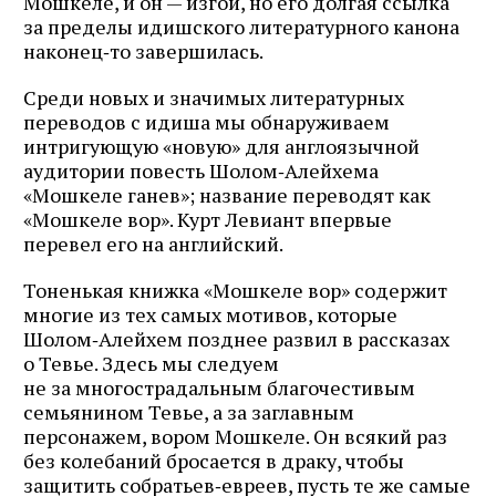
Мошкеле, и он — изгой, но его долгая ссылка
за пределы идишского литературного канона
наконец‑то завершилась.
Среди новых и значимых литературных
переводов с идиша мы обнаруживаем
интригующую «новую» для англоязычной
аудитории повесть Шолом‑Алейхема
«Мошкеле ганев»; название переводят как
«Мошкеле вор». Курт Левиант впервые
перевел его на английский.
Тоненькая книжка «Мошкеле вор» содержит
многие из тех самых мотивов, которые
Шолом‑Алейхем позднее развил в рассказах
о Тевье. Здесь мы следуем
не за многострадальным благочестивым
семьянином Тевье, а за заглавным
персонажем, вором Мошкеле. Он всякий раз
без колебаний бросается в драку, чтобы
защитить собратьев‑евреев, пусть те же самые