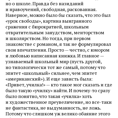
но о школе. Правда без назиданий
и нравоучений, свободная, раскованная.
Наверное, можно было бы сказать, что это был
«урок свободы», картина выигранного
сражения с бюрократией, школьным
отвратительным занудством, менторством
и школярством. Но тогда, при первом
знакомстве с романом, я так не формулировал
свои впечатления. Просто — честно, с юмором
и любовью написанная книжка. И главное —
узнаваемый школьный мир (пусть другой,
но типологически тот же самый, потому что
эпитет «школьный» сильнее, чем эпитет
«американский»). И еще зависть была:
«Привет, училка!» — кто такое мог сказать и где
было такую «училку» найти. И почему-то сразу
было понятно, что такая «училка» хоть
и художественное преувеличение, но все-таки
не фантастика, не выдуманность, не ложь.
Потому что слишком уж велико обаяние этого