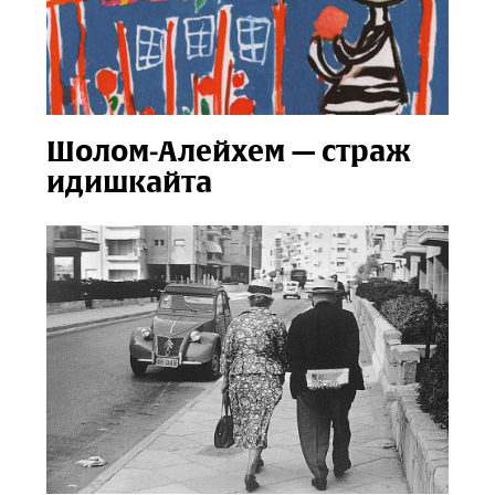
Шолом‑Алейхем — страж
идишкайта