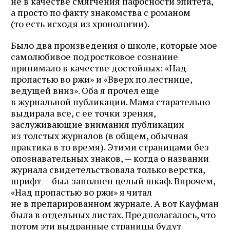
не в качестве смягчения пафосности эпитета,
а просто по факту знакомства с романом
(то есть исходя из хронологии).
Было два произведения о школе, которые мое
самолюбивое подростковое сознание
принимало в качестве достойных: «Над
пропастью во ржи» и «Вверх по лестнице,
ведущей вниз». Оба я прочел еще
в журнальной публикации. Мама старательно
выдирала все, с ее точки зрения,
заслуживающие внимания публикации
из толстых журналов (в общем, обычная
практика в то время). Этими страницами без
опознавательных знаков, — когда о названии
журнала свидетельствовала только верстка,
шрифт — был заполнен целый шкаф. Впрочем,
«Над пропастью во ржи» я читал
не в препарированном журнале. А вот Кауфман
была в отдельных листах. Предполагалось, что
потом эти выдранные страницы будут