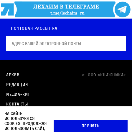
Почтовая рассылка
Архив
© OOO «КНИЖНИКИ»
Редакция
Медиа-кит
Контакты
На сайте
Политика в отношении обработки персональных
используются
данных
cookies. Продолжая
Принять
использовать сайт,
Политика обработки файлов cookie