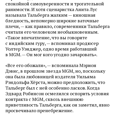
спокойной самоуверенности и трогательной
ранимости. И хотя сценаристка Анита Лус
называла Тальберга жалким — киношная
бледность, непомерно широкие ваточные
плечи, — как правило, современники Тальберга
считали его человеком необыкновенным.
«Такое впечатление, что вы говорите
с индийским гуру, — вспоминал продюсер
Уолтер Уэнджер, одно время работавший
в MGM. — Он мог кого угодно зачаровать».
«Все его обожали», — вспоминала Мэрион
Дэвис, в прошлом звезда MGM, но, поскольку
она была любовницей издателя Уильяма
Рэндольфа Хёрста, можно предположить, что
Тальберг был с ней особенно ласков. Когда
Эдвард Робинсон осмелился оспорить условия
контракта с MGM, сквозь внешнюю
приветливость Тальберга, как он заметил, явно
просвечивало пренебрежение.