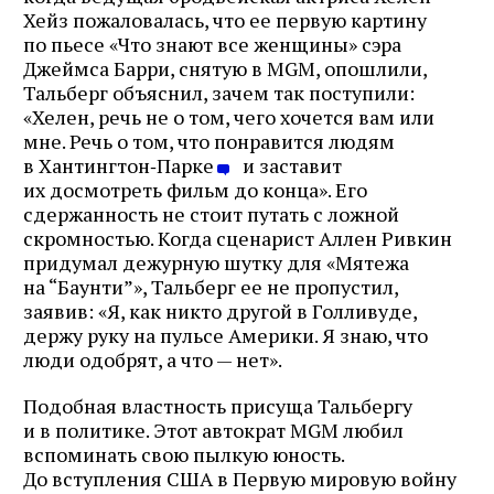
Хейз пожаловалась, что ее первую картину
по пьесе «Что знают все женщины» сэра
Джеймса Барри, снятую в MGM, опошлили,
Тальберг объяснил, зачем так поступили:
«Хелен, речь не о том, чего хочется вам или
мне. Речь о том, что понравится людям
в Хантингтон‑Парке
и заставит
их досмотреть фильм до конца». Его
сдержанность не стоит путать с ложной
скромностью. Когда сценарист Аллен Ривкин
придумал дежурную шутку для «Мятежа
на “Баунти”», Тальберг ее не пропустил,
заявив: «Я, как никто другой в Голливуде,
держу руку на пульсе Америки. Я знаю, что
люди одобрят, а что — нет».
Подобная властность присуща Тальбергу
и в политике. Этот автократ MGM любил
вспоминать свою пылкую юность.
До вступления США в Первую мировую войну