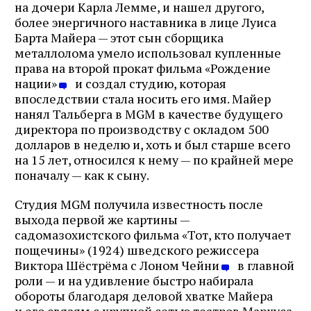
на дочери Карла Лемме, и нашел другого,
более энергичного наставника в лице Луиса
Барта Майера — этот сын сборщика
металлолома умело использовал купленные
права на второй прокат фильма «Рождение
нации»
и создал студию, которая
впоследствии стала носить его имя. Майер
нанял Тальберга в MGM в качестве будущего
директора по производству с окладом 500
долларов в неделю и, хоть и был старше всего
на 15 лет, относился к нему — по крайней мере
поначалу — как к сыну.
Студия MGM получила известность после
выхода первой же картины —
садомазохистского фильма «Тот, кто получает
пощечины» (1924) шведского режиссера
Виктора Шёстрёма с Лоном Чейни
в главной
роли — и на удивление быстро набирала
обороты благодаря деловой хватке Майера