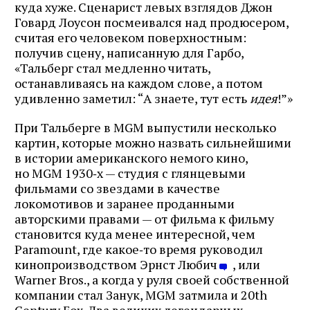
куда хуже. Сценарист левых взглядов Джон
Говард Лоусон посмеивался над продюсером,
считая его человеком поверхностным:
получив сцену, написанную для Гарбо,
«Тальберг стал медленно читать,
останавливаясь на каждом слове, а потом
удивленно заметил: “А знаете, тут есть
идея
!”»
При Тальберге в MGM выпустили несколько
картин, которые можно назвать сильнейшими
в истории американского немого кино,
но MGM 1930‑х — студия с глянцевыми
фильмами со звездами в качестве
локомотивов и заранее проданными
авторскими правами — от фильма к фильму
становится куда менее интересной, чем
Paramount, где какое‑то время руководил
кинопроизводством Эрнст Любич
, или
Warner Bros., а когда у руля своей собственной
компании стал Занук, MGM затмила и 20th