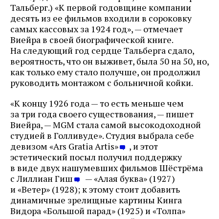
Тальберг.) «К первой годовщине компании
десять из ее фильмов входили в сороковку
самых кассовых за 1924 год», — отмечает
Виейра в своей биографической книге.
На следующий год сердце Тальберга сдало,
вероятность, что он выживет, была 50 на 50, но,
как только ему стало получше, он продолжил
руководить монтажом с больничной койки.
«К концу 1926 года — то есть меньше чем
за три года своего существования, — пишет
Виейра, — MGM стала самой высокодоходной
студией в Голливуде». Студия выбрала себе
девизом «Ars Gratia Artis»
, и этот
эстетический посыл получил поддержку
в виде двух нашумевших фильмов Шёстрёма
с Лиллиан Гиш
— «Алая буква» (1927)
и «Ветер» (1928); к этому стоит добавить
динамичные зрелищные картины Кинга
Видора «Большой парад» (1925) и «Толпа»