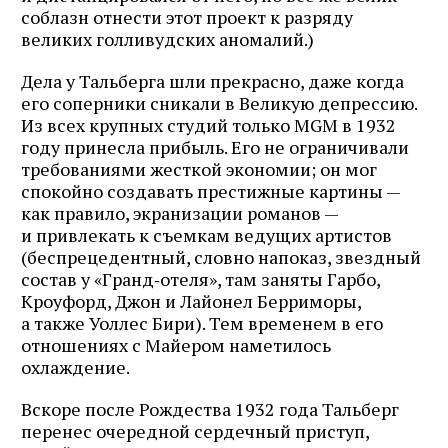
соблазн отнести этот проект к разряду
великих голливудских аномалий.)
Дела у Тальберга шли прекрасно, даже когда
его соперники сникали в Великую депрессию.
Из всех крупных студий только MGM в 1932
году принесла прибыль. Его не ограничивали
требованиями жесткой экономии; он мог
спокойно создавать престижные картины —
как правило, экранизации романов —
и привлекать к съемкам ведущих артистов
(беспрецедентный, словно напоказ, звездный
состав у «Гранд‑отеля», там заняты Гарбо,
Кроуфорд, Джон и Лайонел Берриморы,
а также Уоллес Бири). Тем временем в его
отношениях с Майером наметилось
охлаждение.
Вскоре после Рождества 1932 года Тальберг
перенес очередной сердечный приступ,