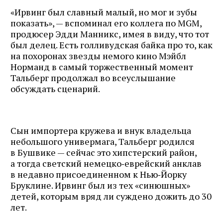
«Ирвинг был славный малый, но мог и зубы
показать», — вспоминал его коллега по MGM,
продюсер Эдди Манникс, имея в виду, что тот
был делец. Есть голливудская байка про то, как
на похоронах звезды немого кино Мэйбл
Норманд в самый торжественный момент
Тальберг продолжал во всеуслышание
обсуждать сценарий.
Сын импортера кружева и внук владельца
небольшого универмага, Тальберг родился
в Бушвике — сейчас это хипстерский район,
а тогда светский немецко‑еврейский анклав
в недавно присоединенном к Нью‑Йорку
Бруклине. Ирвинг был из тех «синюшных»
детей, которым вряд ли суждено дожить до 30
лет.