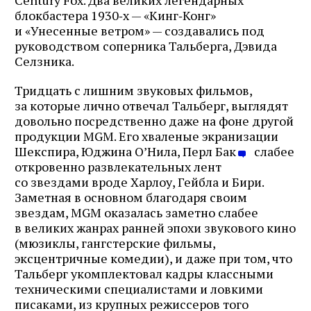
Century Fox. Два великих легендарных
блокбастера 1930‑х — «Кинг‑Конг»
и «Унесенные ветром» — создавались под
руководством соперника Тальберга, Дэвида
Селзника.
Тридцать с лишним звуковых фильмов,
за которые лично отвечал Тальберг, выглядят
довольно посредственно даже на фоне другой
продукции MGM. Его хваленые экранизации
Шекспира, Юджина O’Нила, Перл Бак
слабее
откровенно развлекательных лент
со звездами вроде Харлоу, Гейбла и Бири.
Заметная в основном благодаря своим
звездам, MGM оказалась заметно слабее
в великих жанрах ранней эпохи звукового кино
(мюзиклы, гангстерские фильмы,
эксцентричные комедии), и даже при том, что
Тальберг укомплектовал кадры классными
техническими специалистами и ловкими
писаками, из крупных режиссеров того