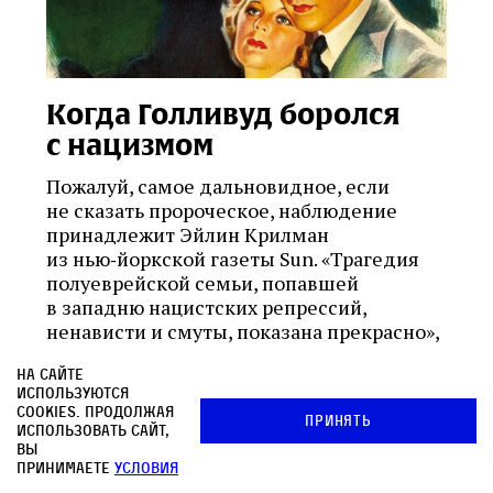
Когда Голливуд боролся
с нацизмом
Пожалуй, самое дальновидное, если
не сказать пророческое, наблюдение
принадлежит Эйлин Крилман
из нью‑йоркской газеты Sun. «Трагедия
полуеврейской семьи, попавшей
в западню нацистских репрессий,
ненависти и смуты, показана прекрасно»,
однако она отмечала: «...когда отзвуки
На сайте
войны, страданий и смерти доносятся
используются
до нас из каждой газетной статьи
cookies. Продолжая
Принять
и радиопередачи, [кажется], нет
использовать сайт,
необходимости в развлекательных
вы
принимаете
условия
художественных фильмах на эту тему.