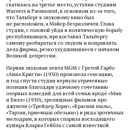
почте
скатилась на третье место, уступив студиям
Warners и Paramount, в основном из‑за того,
что Тальберг к звуковому кино был
не расположен, а Майер безразличен. Глава
Подписаться
студии, с головой уйдя в политическую борьбу
республиканцев, предоставил Тальбергу
самому разбираться со звуком и поправлять
дела фирмы, резко ухудшившиеся с началом
Великой депрессии.
Первая звуковая лента MGM с Гретой Гарбо
«Анна Кристи» (1930) произвела сенсацию,
и год спустя студия вернула утраченные
позиции благодаря удачному сочетанию
озорных комедий для всей семьи вроде «Мин
и Билл» (1930), зрелищных фильмов про
джунгли («Трейдер Хорн», «Красная пыль»,
«Тарзан, приемыш обезьян») и ряда эротичных
мелодрам, в которых спарила восходящего
кумира Кларка Гейбла с самой известной