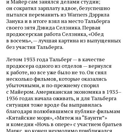
и Майер сам занялся делами студии;
он сократил зарплату вдвое, безуспешно
пытался переманить из Warners Дэррила
Занука и в итоге взял на место Тальберга
своего зятя Дэвида Селзника. Первая
продюсерская работа Селзника, «Обед
в восемь», — лучшая картина из выпущенных
без участия Тальберга.
Летом 1933 года Тальберг — в качестве
продюсера одного из отделов — вернулся
к работе, но все уже было не то. Он снял
несколько фильмов, которые оказались
убыточными, и по‑прежнему спорил
с Майером. Американская экономика в 1935–
1936 годах начала оживать, и для Тальберга
ситуация тоже вроде бы выправилась
благодаря полюбившимся публике фильмам
«Китайские моря», «Мятеж на “Баунти”»
и комедии «Ночь в опере» с участием братьев
Маркс, но конец неумолимо приближался.