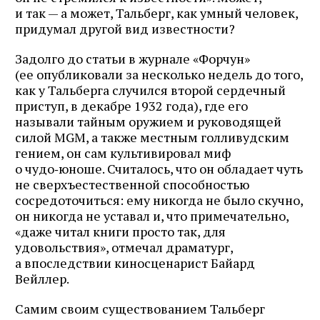
и так — а может, Тальберг, как умный человек,
придумал другой вид известности?
Задолго до статьи в журнале «Форчун»
(ее опубликовали за несколько недель до того,
как у Тальберга случился второй сердечный
приступ, в декабре 1932 года), где его
называли тайным оружием и руководящей
силой MGM, а также местным голливудским
гением, он сам культивировал миф
о чудо‑юноше. Считалось, что он обладает чуть
не сверхъестественной способностью
сосредоточиться: ему никогда не было скучно,
он никогда не уставал и, что примечательно,
«даже читал книги просто так, для
удовольствия», отмечал драматург,
а впоследствии киносценарист Байард
Вейллер.
Самим своим существованием Тальберг