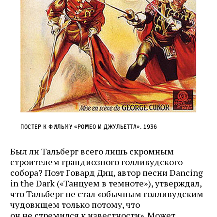
Постер к фильму «Ромео и Джульетта». 1936
Был ли Тальберг всего лишь скромным
строителем грандиозного голливудского
собора? Поэт Говард Диц, автор песни Dancing
in the Dark («Танцуем в темноте»), утверждал,
что Тальберг не стал «обычным голливудским
чудовищем только потому, что
он не стремился к известности». Может,