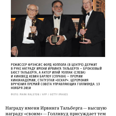
Режиссер Фрэнсис Форд Коппола (в центре) держит
в руке награду имени Ирвинга Тальберга — бронзовый
бюст Тальберга, а актер Илай Уоллак (слева)
и киновед Кевин Барлоу (справа) — премии
Киноакадемии, статуэтки «Оскар». Церемония
вручения премий совета управляющих Голливуда. 13
ноября 2010
Фото: MARK RALSTON / AFP / GETTY IMAGES
Награду имени Ирвинга Тальберга — высшую
награду «своим» — Голливуд присуждает тем