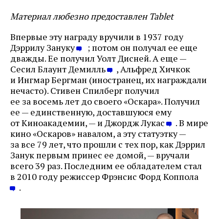
Материал любезно предоставлен Tablet
Впервые эту награду вручили в 1937 году
Дэррилу Зануку
; потом он получал ее еще
дважды. Ее получил Уолт Дисней. А еще —
Сесил Блаунт Демилль
, Альфред Хичкок
и Ингмар Бергман (иностранец, их награждали
нечасто). Стивен Спилберг получил
ее за восемь лет до своего «Оскара». Получил
ее — единственную, доставшуюся ему
от Киноакадемии, — и Джордж Лукас
. В мире
кино «Оскаров» навалом, а эту статуэтку —
за все 79 лет, что прошли с тех пор, как Дэррил
Занук первым принес ее домой, — вручали
всего 39 раз. Последним ее обладателем стал
в 2010 году режиссер Фрэнсис Форд Коппола
.