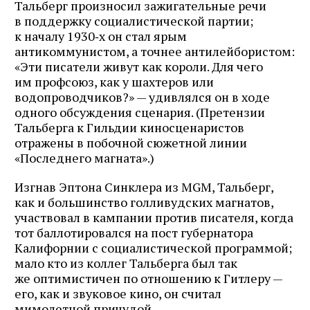
Тальберг произносил зажигательные речи
в поддержку социалистической партии;
к началу 1930‑х он стал ярым
антикоммунистом, а точнее антилейбористом:
«Эти писатели живут как короли. Для чего
им профсоюз, как у шахтеров или
водопроводчиков?» — удивлялся он в ходе
одного обсуждения сценария. (Претензии
Тальберга к Гильдии киносценаристов
отражены в побочной сюжетной линии
«Последнего магната».)
Изгнав Эптона Синклера из MGM, Тальберг,
как и большинство голливудских магнатов,
участвовал в кампании против писателя, когда
тот баллотировался на пост губернатора
Калифорнии с социалистической программой;
мало кто из коллег Тальберга был так
же оптимистичен по отношению к Гитлеру —
его, как и звуковое кино, он считал
мимолетной причудой.