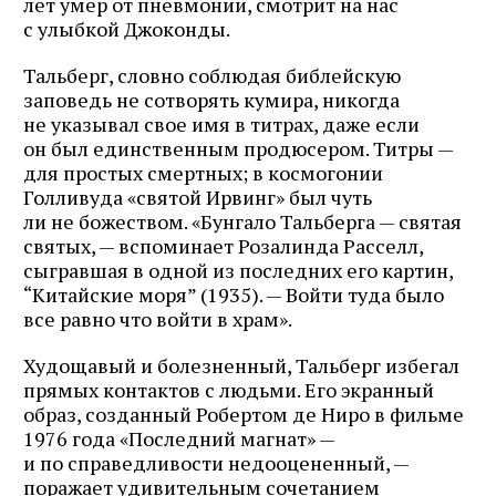
лет умер от пневмонии, смотрит на нас
с улыбкой Джоконды.
Тальберг, словно соблюдая библейскую
заповедь не сотворять кумира, никогда
не указывал свое имя в титрах, даже если
он был единственным продюсером. Титры —
для простых смертных; в космогонии
Голливуда «святой Ирвинг» был чуть
ли не божеством. «Бунгало Тальберга — святая
святых, — вспоминает Розалинда Расселл,
сыгравшая в одной из последних его картин,
“Китайские моря” (1935). — Войти туда было
все равно что войти в храм».
Худощавый и болезненный, Тальберг избегал
прямых контактов с людьми. Его экранный
образ, созданный Робертом де Ниро в фильме
1976 года «Последний магнат» —
и по справедливости недооцененный, —
поражает удивительным сочетанием