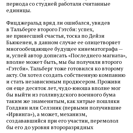
периода со студией работали считанные
единицы.
Фицджеральд вряд ли ошибался, увидев
в Тальберге второго Гэтсби: успех,
не принесший счастья, тоска по Дейзи
Бьюкенен, в данном случае ее олицетворяет
многообещающее будущее кинематографа —
и, успей автор дописать «Последнего магната»,
вполне может быть, мы бы получили второго
«Гэтсби». Тальберг тоже готовился ко второму
акту. Он хотел создать собственную компанию
и стать независимым продюсером. Проживи
он еще десяток лет, чудо‑юноша вполне мог
бы выйти из голливудского военного бума
таким же знаменитым, как хитрые пошляки
Голдвин или Селзник (первыми получившие
«Ирвинга»), а может, механизм,
создававшийся при его участии, перемолол
бы его до уровня второразрядных