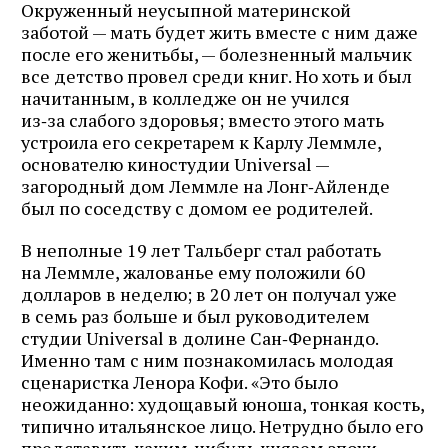
Окруженный неусыпной материнской
заботой — мать будет жить вместе с ним даже
после его женитьбы, — болезненный мальчик
все детство провел среди книг. Но хоть и был
начитанным, в колледже он не учился
из‑за слабого здоровья; вместо этого мать
устроила его секретарем к Карлу Леммле,
основателю киностудии Universal —
загородный дом Леммле на Лонг‑Айленде
был по соседству с домом ее родителей.
В неполные 19 лет Тальберг стал работать
на Леммле, жалованье ему положили 60
долларов в неделю; в 20 лет он получал уже
в семь раз больше и был руководителем
студии Universal в долине Сан‑Фернандо.
Именно там с ним познакомилась молодая
сценаристка Ленора Кофи. «Это было
неожиданно: худощавый юноша, тонкая кость,
типично итальянское лицо. Нетрудно было его