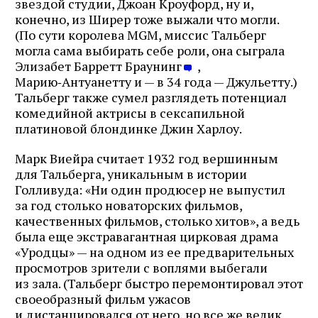
звездой студии, Джоан Кроуфорд, ну и,
конечно, из Ширер тоже выжали что могли.
(По сути королева MGM, миссис Тальберг
могла сама выбирать себе роли, она сыграла
Элизабет Барретт Браунинг
,
Марию‑Антуанетту и — в 34 года — Джульетту.)
Тальберг также сумел разглядеть потенциал
комедийной актрисы в сексапильной
платиновой блондинке Джин Харлоу.
Марк Виейра считает 1932 год вершинным
для Тальберга, уникальным в истории
Голливуда: «Ни один продюсер не выпустил
за год столько новаторских фильмов,
качественных фильмов, столько хитов», а ведь
была еще экстравагантная цирковая драма
«Уродцы» — на одном из ее предварительных
просмотров зрители с воплями выбегали
из зала. (Тальберг быстро перемонтировал этот
своеобразный фильм ужасов
и дистанцировался от него, но все же велик