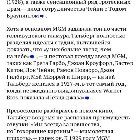
(1928), а также сенсационный ряд гротескных
драм — плод сотрудничества Чейни с Тодом
Браунингом
.
Хотя в основном MGM задавала тон по части
голливудского гламура. Тальберг полностью
разделял идеалы студии, пытавшейся
доказать, что «у них больше звезд, чем
на небе»
, — и пестовал плеяду звезд MGM,
таких как Грета Гарбо, Джоан Кроуфорд, Бастер
Китон, Лон Чейни, Рамон Новарро, Джон
Гилберт, Мэй Мюррей и Ширер, — на ней
Тальберг женился в 1927‑м, в тот самый год,
когда неожиданно выдвинувшаяся Warner
Bros. показала «Певца джаза»
.
Превосходно разбираясь в немом кино,
Журнал ЛЕХАИМ в вашем
Тальберг вовремя не распознал преимуществ
email
озвучки: «Мы всегда за новшества,
но “говорящие картины” — мимолетная
Подпишитесь на рассылку журнала ЛЕХАИМ и получайте
прихоть», — изрек он. К 1929 году MGM
самые интересные публикации с сайта по электронной