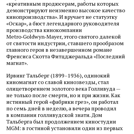
«креативным продюсерам, работы которых
демонстрируют неизменно высокое качество
кинопроизводства». И вручает не статуэтку
«Оскар», а бюст легендарного руководителя
производства кинокомпании
Metro‑Goldwyn‑Mayer, этого святого далекой
от святости индустрии, ставшего прообразом
главного героя в незавершенном романе
Френсиса Скотта Фитцджеральда «Последний
магнат».
Ирвинг Тальберг (1899–1936), одинокий
киномагнат со славой кинозвезды, стал
олицетворением золотого века Голливуда —
не только после смерти, но и при жизни. Как
истинный герой «фабрики грез», он работал
по семь дней в неделю, а вечера проводил
в компании голливудской знати. Дом
Тальберга был продолжением киностудии
MGM: в гостиной установили один из первых