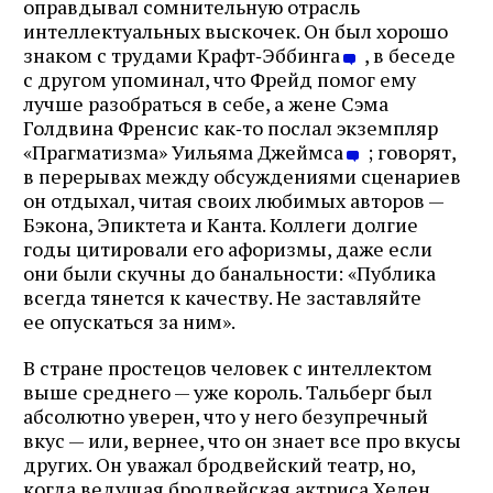
оправдывал сомнительную отрасль
интеллектуальных выскочек. Он был хорошо
знаком с трудами Крафт‑Эббинга
, в беседе
с другом упоминал, что Фрейд помог ему
лучше разобраться в себе, а жене Сэма
Голдвина Френсис как‑то послал экземпляр
«Прагматизма» Уильяма Джеймса
; говорят,
в перерывах между обсуждениями сценариев
он отдыхал, читая своих любимых авторов —
Бэкона, Эпиктета и Канта. Коллеги долгие
годы цитировали его афоризмы, даже если
они были скучны до банальности: «Публика
всегда тянется к качеству. Не заставляйте
ее опускаться за ним».
В стране простецов человек с интеллектом
выше среднего — уже король. Тальберг был
абсолютно уверен, что у него безупречный
вкус — или, вернее, что он знает все про вкусы
других. Он уважал бродвейский театр, но,
когда ведущая бродвейская актриса Хелен