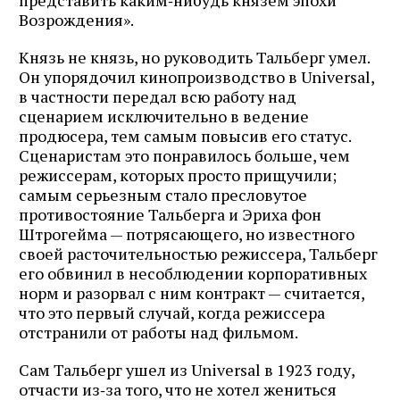
представить каким‑нибудь князем эпохи
Возрождения».
Князь не князь, но руководить Тальберг умел.
Он упорядочил кинопроизводство в Universal,
в частности передал всю работу над
сценарием исключительно в ведение
продюсера, тем самым повысив его статус.
Сценаристам это понравилось больше, чем
режиссерам, которых просто прищучили;
самым серьезным стало пресловутое
противостояние Тальберга и Эриха фон
Штрогейма — потрясающего, но известного
своей расточительностью режиссера, Тальберг
его обвинил в несоблюдении корпоративных
норм и разорвал с ним контракт — считается,
что это первый случай, когда режиссера
отстранили от работы над фильмом.
Сам Тальберг ушел из Universal в 1923 году,
отчасти из‑за того, что не хотел жениться