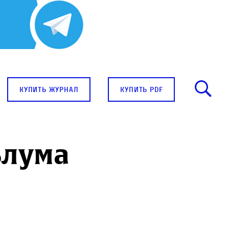
купить журнал
купить pdf
Блума