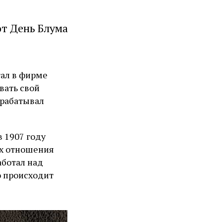
т День Блума
ал в фирме
вать свой
арабатывал
 1907 году
 их отношения
аботал над
о происходит