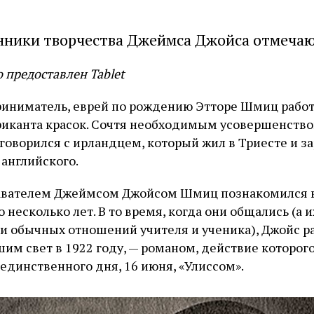
нники творчества Джеймса Джойса отмечаю
 предоставлен Tablet
иниматель, еврей по рождению Этторе Шмиц работ
бриканта красок. Сочтя необходимым усовершенство
оговорился с ирландцем, который жил в Триесте и з
 английского.
авателем Джеймсом Джойсом Шмиц познакомился в
о несколько лет. В то время, когда они общались (а
и обычных отношений учителя и ученика), Джойс р
им свет в 1922 году, — романом, действие которог
единственного дня, 16 июня, «Улиссом».