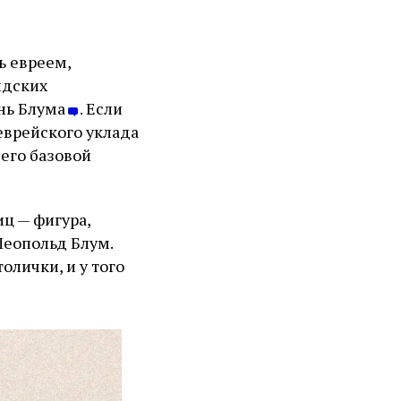
ь евреем,
ндских
ень Блума
. Если
еврейского уклада
его базовой
иц — фигура,
Леопольд Блум.
олички, и у того