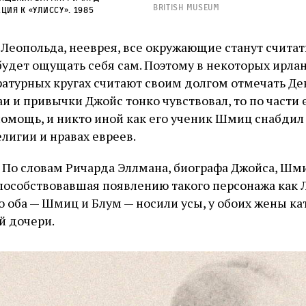
British Museum
ция к «Улиссу». 1985
 Леопольда, нееврея, все окружающие станут считат
 будет ощущать себя сам. Поэтому в некоторых ирла
ратурных кругах считают своим долгом отмечать Д
и и привычки Джойс тонко чувствовал, то по части 
помощь, и никто иной как его ученик Шмиц снабдил 
лигии и нравах евреев.
. По словам Ричарда Эллмана, биографа Джойса, Шм
пособствовавшая появлению такого персонажа как 
 оба — Шмиц и Блум — носили усы, у обоих жены кат
й дочери.