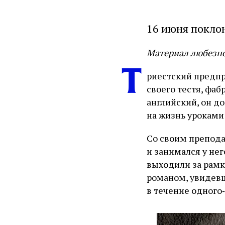
16 июня покло
Материал любезно
Т
риестский предпр
своего тестя, фа
английский, он д
на жизнь уроками
Со своим препод
и занимался у нег
выходили за рамк
романом, увидевш
в течение одного‑