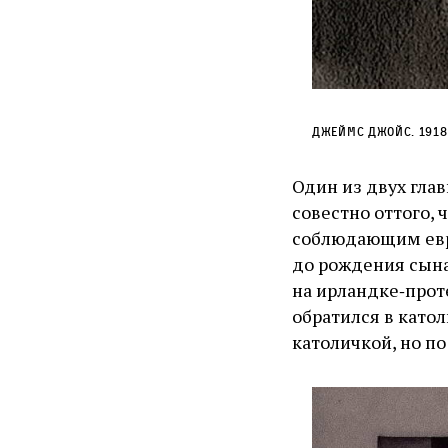
Джеймс Джойс. 1918
Один из двух гла
совестно оттого, 
соблюдающим евре
до рождения сына
на ирландке‑прот
обратился в като
католичкой, но по