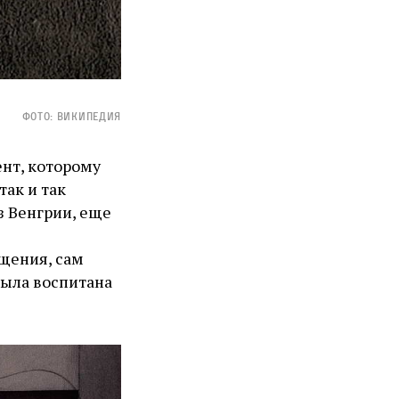
Фото: Википедия
ент, которому
так и так
з Венгрии, еще
щения, сам
была воспитана