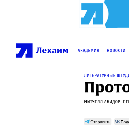
Лехаим
Академия
Новости
литературные штуд
Прото
Митчелл Абидор
. П
Отправить
Под