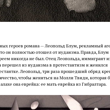
вных героев романа — Леопольд Блум, рекламный аг
что он полностью отошел от иудаизма. Правда, Блум 
ем никогда не был. Отец Леопольда, иммигрант и
 перешел из иудаизма в протестантизм и женился
естантке. Леопольд, три раза прошедший обряд кре
личество, чтобы жениться на Молли Твиди, которая 
 алахе она еврейка: ее мать еврейка из Гибралтара.