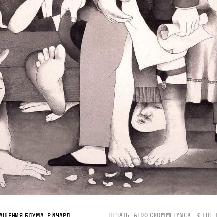
Печать: Aldo Crommelynck.. © The 
ащения Блума. Ричард