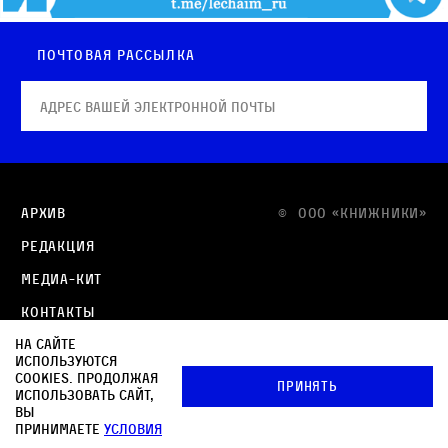
Почтовая рассылка
Архив
© OOO «КНИЖНИКИ»
Редакция
Медиа-кит
Контакты
На сайте
Политика в отношении обработки персональных
используются
данных
cookies. Продолжая
Принять
использовать сайт,
Политика обработки файлов cookie
вы
принимаете
условия