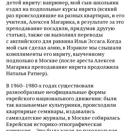
детей ивриту: например, мой сын‑школьник
ездил на подпольные курсы иврита (всякий
раз происходившие на разных квартирах, и его
учителя, Алексея Магарика, в результате за это
преподавание посадили, придумав другую
статью), также он выполнял переводы
с английского для раввина Ильи Эссаса. Когда
мой сын сделал алию, в Израиле мы слышали
комплименты его ивриту, выученному
подпольно в Москве (после ареста Алексея
Магарика преподавание иврита продолжила
Наталья Ратнер).
В 1960–1980‑х годах существовали
разнообразные неофициальные формы
еврейского национального движения: были
так называемые культурники, происходили
квартирные семинары, издавались
самиздатские журналы, в Москве собиралась
Еврейская историко‑этнографическая
комиссия… Это была какая‑то параллельная