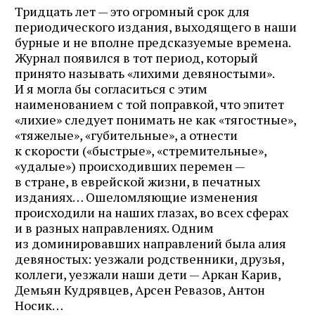
Тридцать лет — это огромный срок для
периодического издания, выходящего в наши
бурные и не вполне предсказуемые времена.
Журнал появился в тот период, который
принято называть «лихими девяностыми».
И я могла бы согласиться с этим
наименованием с той поправкой, что эпитет
«лихие» следует понимать не как «тягостные»,
«тяжелые», «губительные», а отнести
к скорости («быстрые», «стремительные»,
«удалые») происходивших перемен —
в стране, в еврейской жизни, в печатных
изданиях… Ошеломляющие изменения
происходили на наших глазах, во всех сферах
и в разных направлениях. Одним
из доминировавших направлений была алия
девяностых: уезжали родственники, друзья,
коллеги, уезжали наши дети — Аркан Карив,
Демьян Кудрявцев, Арсен Ревазов, Антон
Носик…