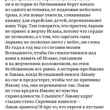
он и истории из Пятикнижия берут начало
из одного источника, от подножия небесного
трона. А эти новые учителя, сочинившие
книжку для еврейских детей, переиначивают
нашу Тору. Там говорится, что праотец Авраам
не принес в жертву Исаака, потому что сердце
не позволило, а о том, что зарезать сына
Аврааму не позволил ангел с небес, ни слова.
Из года в год мы со слезами молим
Всевышнего, чтобы Он смилостивился над
нами в память об Исааке, связанном
и на жертвенник возложенном, но этим
безбожникам все равно. А историю про Иакова
и Лавана, когда Всевышний явился Лавану
во сне и предостерег, чтобы тот не причинял
Иакову зла, они переиначили так: Лаван
не стал вредить Иакову из чувства
справедливости. Слышите? Лавану вдруг
стыдно стало. Скромник нашелся —
Лаван‑арамеец! И про то, что евреев в пустыне