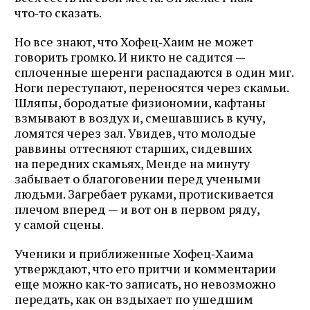
что‑то сказать.
Но все знают, что Хофец‑Хаим не может
говорить громко. И никто не садится —
сплоченные шеренги распадаются в один миг.
Ноги переступают, переносятся через скамьи.
Шляпы, бородатые физиономии, кафтаны
взмывают в воздух и, смешавшись в кучу,
ломятся через зал. Увидев, что молодые
раввины оттесняют старших, сидевших
на передних скамьях, Менде на минуту
забывает о благоговении перед учеными
людьми. Загребает руками, протискивается
плечом вперед — и вот он в первом ряду,
у самой сцены.
Ученики и приближенные Хофец‑Хаима
утверждают, что его притчи и комментарии
еще можно как‑то записать, но невозможно
передать, как он вздыхает по ушедшим