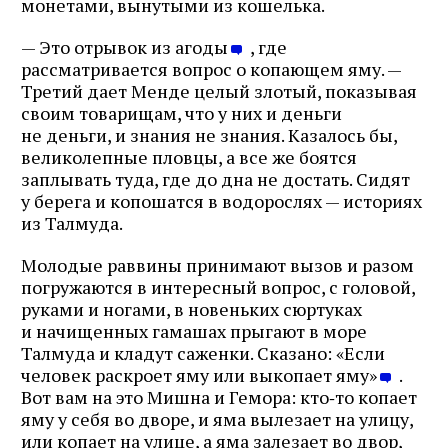
монетами, вынутыми из кошелька.
— Это отрывок из агоды
, где
рассматривается вопрос о копающем яму. —
Третий дает Менде целый злотый, показывая
своим товарищам, что у них и деньги
не деньги, и знания не знания. Казалось бы,
великолепные пловцы, а все же боятся
заплывать туда, где до дна не достать. Сидят
у берега и копошатся в водорослях — историях
из Талмуда.
Молодые раввины принимают вызов и разом
погружаются в интересный вопрос, с головой,
руками и ногами, в новеньких сюртуках
и начищенных гамашах прыгают в море
Талмуда и кладут саженки. Сказано: «Если
человек раскроет яму или выкопает яму»
.
Вот вам на это Мишна и Гемора: кто‑то копает
яму у себя во дворе, и яма вылезает на улицу,
или копает на улице, а яма залезает во двор,