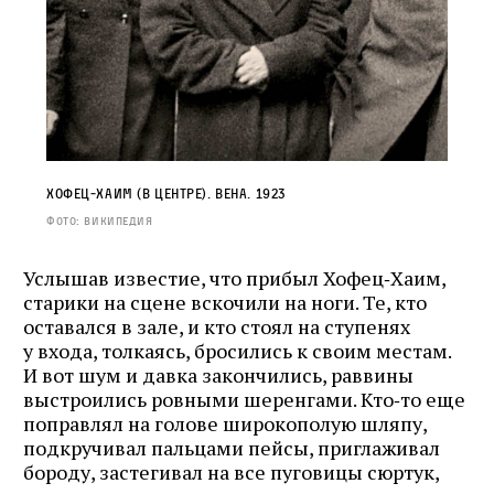
Хофец‑Хаим (в центре). Вена. 1923
Фото: Википедия
Услышав известие, что прибыл Хофец‑Хаим,
старики на сцене вскочили на ноги. Те, кто
оставался в зале, и кто стоял на ступенях
у входа, толкаясь, бросились к своим местам.
И вот шум и давка закончились, раввины
выстроились ровными шеренгами. Кто‑то еще
поправлял на голове широкополую шляпу,
подкручивал пальцами пейсы, приглаживал
бороду, застегивал на все пуговицы сюртук,