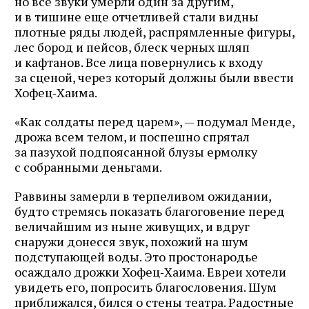
но все звуки умерли один за другим,
и в тишине еще отчетливей стали видны
плотные ряды людей, распрямленные фигуры,
лес бород и пейсов, блеск черных шляп
и кафтанов. Все лица повернулись к входу
за сценой, через который должны были ввести
Хофец‑Хаима.
«Как солдаты перед царем», — подумал Менде,
дрожа всем телом, и поспешно спрятал
за пазухой подпоясанной блузы ермолку
с собранными деньгами.
Раввины замерли в терпеливом ожидании,
будто стремясь показать благоговение перед
величайшим из ныне живущих, и вдруг
снаружи донесся звук, похожий на шум
подступающей воды. Это простонародье
осаждало дрожки Хофец‑Хаима. Евреи хотели
увидеть его, попросить благословения. Шум
приближался, бился о стены театра. Радостные