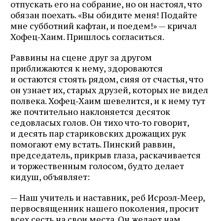
отпускать его на собрание, но он настоял, что
обязан поехать. «Вы обидите меня! Подайте
мне субботний кафтан, и поедем!» — кричал
Хофец‑Хаим. Пришлось согласиться.
Раввины на сцене друг за другом
приближаются к нему, здороваются
и остаются стоять рядом, сияя от счастья, что
он узнает их, старых друзей, которых не видел
полвека. Хофец‑Хаим шевелится, и к нему тут
же почтительно наклоняется десяток
седовласых голов. Он тихо что‑то говорит,
и десять пар стариковских дрожащих рук
помогают ему встать. Пинский раввин,
председатель, прикрыв глаза, раскачивается
и торжественным голосом, будто делает
кидуш, объявляет:
— Наш учитель и наставник, реб Исроэл‑Меер,
первосвященник нашего поколения, просит
всех сесть на свои места. Он желает нам