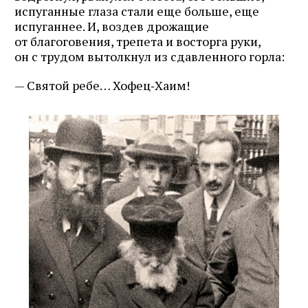
испуганные глаза стали еще больше, еще
испуганнее. И, воздев дрожащие
от благоговения, трепета и восторга руки,
он с трудом вытолкнул из сдавленного горла:
— Святой ребе… Хофец‑Хаим!