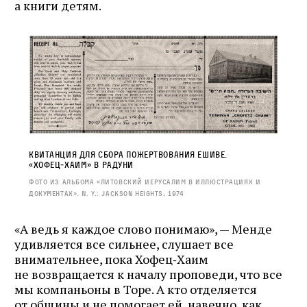
а книги детям.
Квитанция для сбора пожертвования ешиве.
«Хофец‑Хаим» в Радуни
Фото из альбома «Литовский Иерусалим в иллюстрациях и
документах». N. Y.: Jackson Heights, 1974
«А ведь я каждое слово понимаю», — Менде
удивляется все сильнее, слушает все
внимательнее, пока Хофец‑Хаим
не возвращается к началу проповеди, что все
мы компаньоны в Торе. А кто отделяется
от общины и не помогает ей, навечно, как