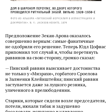
Дом в Широком переулке, во дворе которого
проводился ритуальный забой. Вильно. 1920–1930‑е
Фото из альбома «Литовский Иерусалим в иллюстрациях и
документах». N. Y.: Jackson Heights, 1974
Предположение Зекан‑Арона оказалось
совершенно верным: самые фанатичные
не одобрили его решение. Теперь Юдл Цофнас
припомнил тот случай и, чтобы перетянуть
раввинов на свою сторону, громко сказал:
— Пинский раввин выискивает достоинства
не только у «Мизрахи», горбатого Сроелова
и Залменки Клейнштейна; пинский раввин
заступается даже за луцкого резника,
уличенного в прелюбодеянии.
Старики, которые сидели возле председателя,
потели, нюхали табак и задушевно
беседовали, испуганно и удивленно