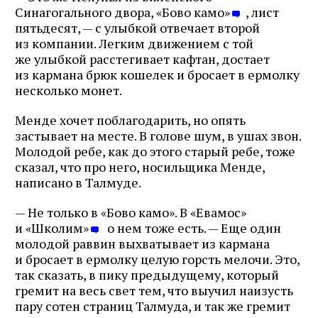
Синагогального двора, «Бово камо»
, лист
пятьдесят, — с улыбкой отвечает второй
из компании. Легким движением с той
же улыбкой расстегивает кафтан, достает
из кармана брюк кошелек и бросает в ермолку
несколько монет.
Менде хочет поблагодарить, но опять
застывает на месте. В голове шум, в ушах звон.
Молодой ребе, как до этого старый ребе, тоже
сказал, что про него, носильщика Менде,
написано в Талмуде.
— Не только в «Бово камо». В «Евамос»
и «Школим»
о нем тоже есть. — Еще один
молодой раввин выхватывает из кармана
и бросает в ермолку целую горсть мелочи. Это,
так сказать, в пику предыдущему, который
гремит на весь свет тем, что выучил наизусть
пару сотен страниц Талмуда, и так же гремит