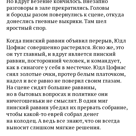
Но вдруг везение кончилось. Внезапно
разговоры в зале прекратились. Головы
и бороды разом повернулись к сцене, откуда
донеслись гневные выкрики. Там шел
яростный спор.
Когда пинский раввин объявил перерыв, Юдл
Цофнас совершенно растерялся. Ясно же, это
он тут главный, и вдруг является пинский
раввин, посторонний человек, и командует,
как в синагоге у себя в местечке. Юдл Цофнас
снял золотые очки, протер белым платочком,
надел и все равно не поверил своим глазам.
На сцене сидят большие раввины,
но в бытовых вопросах и политике они
ничегошеньки не смыслят. В один миг
пинский раввин убедил их прервать собрание,
чтобы какой‑то еврей собрал денег
на колодец. А ведь все знают, что он всегда
выносит слишком мягкие решения.