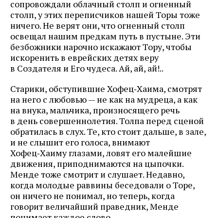
сопровождали облачный столп и огненный
столп, у этих переписчиков нашей Торы тоже
ничего. Не верят они, что огненный столп
освещал нашим предкам путь в пустыне. Эти
безбожники нарочно искажают Тору, чтобы
искоренить в еврейских детях веру
в Создателя и Его чудеса. Ай, ай, ай!..
Старики, обступившие Хофец‑Хаима, смотрят
на него с любовью — не как на мудреца, а как
на внука, мальчика, произносящего речь
в день совершеннолетия. Толпа перед сценой
обратилась в слух. Те, кто стоит дальше, в зале,
и не слышит его голоса, внимают
Хофец‑Хаиму глазами, ловят его малейшие
движения, приподнимаются на цыпочки.
Менде тоже смотрит и слушает. Недавно,
когда молодые раввины беседовали о Торе,
он ничего не понимал, но теперь, когда
говорит величайший праведник, Менде
понимает каждое слово.