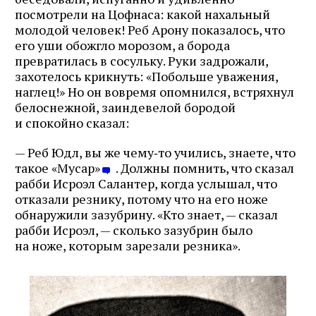
посмотрели на Цофнаса: какой нахальный
молодой человек! Реб Арону показалось, что
его уши обожгло морозом, а борода
превратилась в сосульку. Руки задрожали,
захотелось крикнуть: «Побольше уважения,
наглец!» Но он вовремя опомнился, встряхнул
белоснежной, заиндевелой бородой
и спокойно сказал:
— Реб Юдл, вы же чему‑то учились, знаете, что
такое «Мусар»
. Должны помнить, что сказал
рабби Исроэл Салантер, когда услышал, что
отказали резнику, потому что на его ноже
обнаружили зазубрину. «Кто знает, — сказал
рабби Исроэл, — сколько зазубрин было
на ноже, которым зарезали резника».