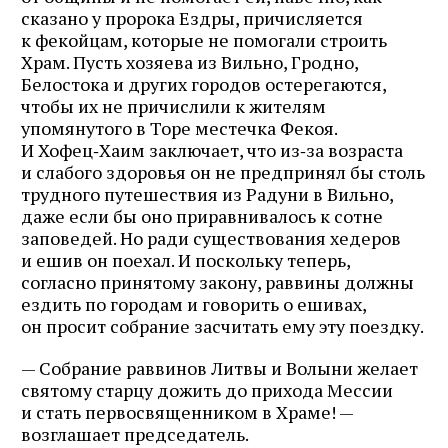
сказано у пророка Ездры, причисляется
к фекойцам, которые не помогали строить
Храм. Пусть хозяева из Вильно, Гродно,
Белостока и других городов остерегаются,
чтобы их не причислили к жителям
упомянутого в Торе местечка Фекоя.
И Хофец‑Хаим заключает, что из‑за возраста
и слабого здоровья он не предпринял бы столь
трудного путешествия из Радуни в Вильно,
даже если бы оно приравнивалось к сотне
заповедей. Но ради существования хедеров
и ешив он поехал. И поскольку теперь,
согласно принятому закону, раввины должны
ездить по городам и говорить о ешивах,
он просит собрание засчитать ему эту поездку.
— Собрание раввинов Литвы и Волыни желает
святому старцу дожить до прихода Мессии
и стать первосвященником в Храме! —
возглашает председатель.