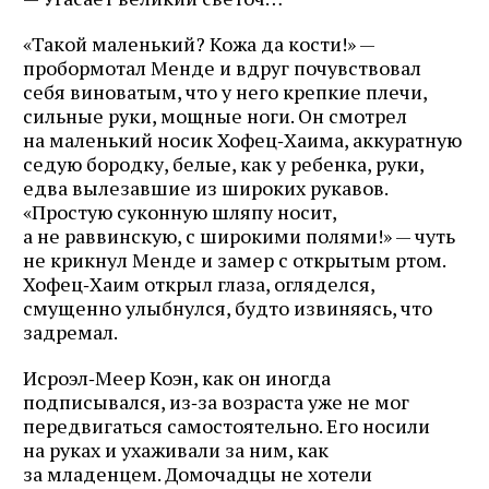
«Такой маленький? Кожа да кости!» —
пробормотал Менде и вдруг почувствовал
себя виноватым, что у него крепкие плечи,
сильные руки, мощные ноги. Он смотрел
на маленький носик Хофец‑Хаима, аккуратную
седую бородку, белые, как у ребенка, руки,
едва вылезавшие из широких рукавов.
«Простую суконную шляпу носит,
а не раввинскую, с широкими полями!» — чуть
не крикнул Менде и замер с открытым ртом.
Хофец‑Хаим открыл глаза, огляделся,
смущенно улыбнулся, будто извиняясь, что
задремал.
Исроэл‑Меер Коэн, как он иногда
подписывался, из‑за возраста уже не мог
передвигаться самостоятельно. Его носили
на руках и ухаживали за ним, как
за младенцем. Домочадцы не хотели