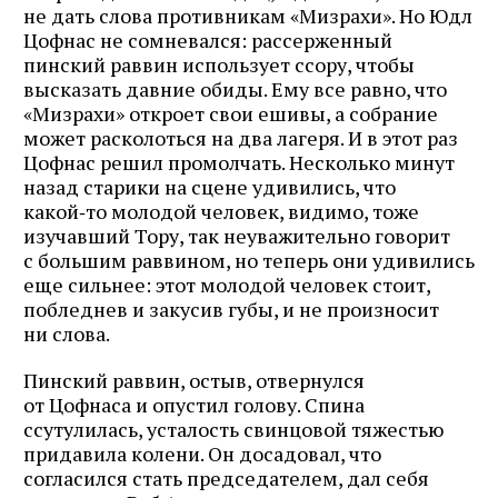
почте
не дать слова противникам «Мизрахи». Но Юдл
Цофнас не сомневался: рассерженный
пинский раввин использует ссору, чтобы
высказать давние обиды. Ему все равно, что
«Мизрахи» откроет свои ешивы, а собрание
Подписаться
может расколоться на два лагеря. И в этот раз
Цофнас решил промолчать. Несколько минут
назад старики на сцене удивились, что
какой‑то молодой человек, видимо, тоже
изучавший Тору, так неуважительно говорит
с большим раввином, но теперь они удивились
еще сильнее: этот молодой человек стоит,
побледнев и закусив губы, и не произносит
ни слова.
Пинский раввин, остыв, отвернулся
от Цофнаса и опустил голову. Спина
ссутулилась, усталость свинцовой тяжестью
придавила колени. Он досадовал, что
согласился стать председателем, дал себя