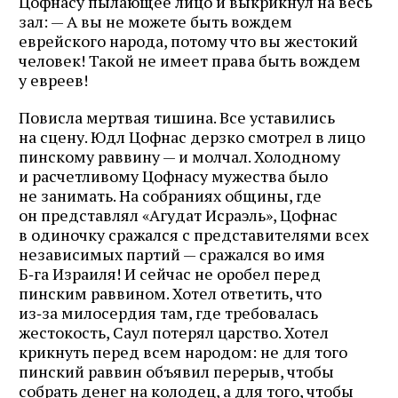
Цофнасу пылающее лицо и выкрикнул на весь
зал: — А вы не можете быть вождем
еврейского народа, потому что вы жестокий
человек! Такой не имеет права быть вождем
у евреев!
Повисла мертвая тишина. Все уставились
на сцену. Юдл Цофнас дерзко смотрел в лицо
пинскому раввину — и молчал. Холодному
и расчетливому Цофнасу мужества было
не занимать. На собраниях общины, где
он представлял «Агудат Исраэль», Цофнас
в одиночку сражался с представителями всех
независимых партий — сражался во имя
Б‑га Израиля! И сейчас не оробел перед
Журнал ЛЕХАИМ в вашем
пинским раввином. Хотел ответить, что
из‑за милосердия там, где требовалась
email
жестокость, Саул потерял царство. Хотел
крикнуть перед всем народом: не для того
пинский раввин объявил перерыв, чтобы
Подпишитесь на рассылку журнала ЛЕХАИМ и получайте
собрать денег на колодец, а для того, чтобы
самые интересные публикации с сайта по электронной