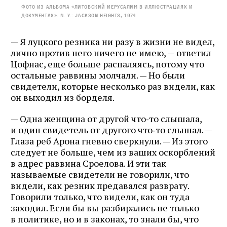
Фото из альбома «Литовский Иерусалим в иллюстрациях и
документах». N. Y.: Jackson Heights, 1974
— Я луцкого резника ни разу в жизни не видел,
лично против него ничего не имею, — ответил
Цофнас, еще больше распаляясь, потому что
остальные раввины молчали. — Но были
свидетели, которые несколько раз видели, как
он выходил из борделя.
— Одна женщина от другой что‑то слышала,
и один свидетель от другого что‑то слышал. —
Глаза реб Арона гневно сверкнули. — Из этого
следует не больше, чем из ваших оскорблений
в адрес раввина Сроелова. И эти так
называемые свидетели не говорили, что
видели, как резник предавался разврату.
Говорили только, что видели, как он туда
заходил. Если бы вы разбирались не только
в политике, но и в законах, то знали бы, что