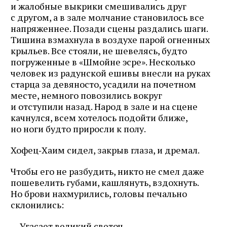
и жалобные выкрики смешивались друг
с другом, а в зале молчание становилось все
напряженнее. Позади сцены раздались шаги.
Тишина взмахнула в воздухе парой огненных
крыльев. Все стояли, не шевелясь, будто
погруженные в «Шмойне эсре». Несколько
человек из радунской ешивы внесли на руках
старца за девяносто, усадили на почетном
месте, немного повозились вокруг
и отступили назад. Народ в зале и на сцене
качнулся, всем хотелось подойти ближе,
но ноги будто приросли к полу.
Хофец‑Хаим сидел, закрыв глаза, и дремал.
Чтобы его не разбудить, никто не смел даже
пошевелить губами, кашлянуть, вздохнуть.
Но брови нахмурились, головы печально
склонились:
— Угасает великий светоч…