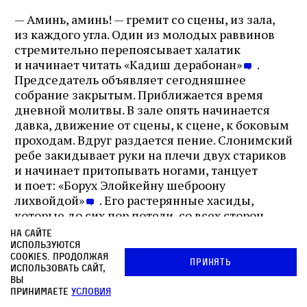
— Аминь, аминь! — гремит со сцены, из зала,
из каждого угла. Один из молодых раввинов
стремительно перепоясывает халатик
и начинает читать «Кадиш дерабонан»
.
Председатель объявляет сегодняшнее
собрание закрытым. Приближается время
дневной молитвы. В зале опять начинается
давка, движение от сцены, к сцене, к боковым
проходам. Вдруг раздается пение. Слонимский
ребе закидывает руки на плечи двух стариков
и начинает притопывать ногами, танцует
и поет: «Борух Элойкейну шеброону
лихвойдой»
. Его растерянные хасиды,
которые до сих пор потели, со всех сторон
зажатые миснагедами, и злились, что
На сайте
их ребе — слонимского ребе! — не видно среди
используются
cookies. Продолжая
сидящих на сцене, пробираются к нему,
Принять
использовать сайт,
толкаясь локтями: «Пропустите! Пропустите!»
вы
принимаете
условия