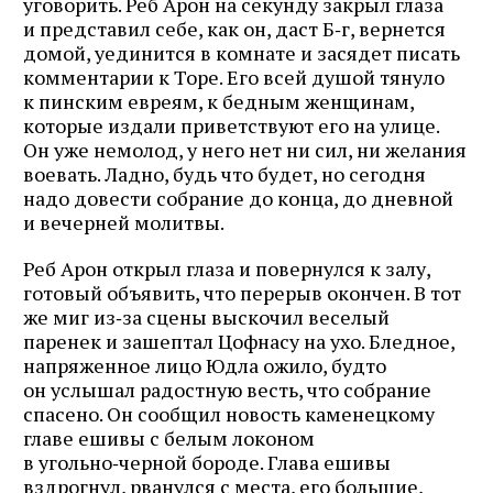
уговорить. Реб Арон на секунду закрыл глаза
и представил себе, как он, даст Б‑г, вернется
домой, уединится в комнате и засядет писать
комментарии к Торе. Его всей душой тянуло
к пинским евреям, к бедным женщинам,
которые издали приветствуют его на улице.
Он уже немолод, у него нет ни сил, ни желания
воевать. Ладно, будь что будет, но сегодня
надо довести собрание до конца, до дневной
и вечерней молитвы.
Реб Арон открыл глаза и повернулся к залу,
готовый объявить, что перерыв окончен. В тот
же миг из‑за сцены выскочил веселый
паренек и зашептал Цофнасу на ухо. Бледное,
напряженное лицо Юдла ожило, будто
он услышал радостную весть, что собрание
спасено. Он сообщил новость каменецкому
главе ешивы с белым локоном
в угольно‑черной бороде. Глава ешивы
вздрогнул, рванулся с места, его большие,