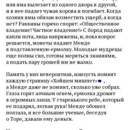
или яма вылезает из одного двора в другой,
и в нее падает чужая корова и погибает. Когда
хозяин ямы обязан возместить ущерб, а когда
нет? Раввины горячо спорят: «Общественное
владение! Частное владение!» С бород падают
капли пота, лица напряжены, и, пока вопрос
решается, монеты падают Менде
в подставленную ермолку. Молодые мудрецы
еще полны сил, готовы меряться знаниями,
а подать пару грошей им не жалко.
Память у них невероятная, наизусть помнят
каждую страницу «Хойшен мишпет»
,
а Менде даже не помнит, сколько уже собрал.
Глаза горят алчным огнем, ермолка дрожит
в огромных лапах. У старенького ребе, который
ее подарил, легкая рука! Менде обошел
ползала, и все большие ученые, беседуя
о Торе, давали ему деньги.