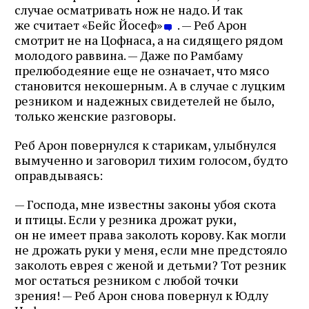
случае осматривать нож не надо. И так
же считает «Бейс Йосеф»
. — Реб Арон
смотрит не на Цофнаса, а на сидящего рядом
молодого раввина. — Даже по Рамбаму
прелюбодеяние еще не означает, что мясо
становится некошерным. А в случае с луцким
резником и надежных свидетелей не было,
только женские разговоры.
Реб Арон повернулся к старикам, улыбнулся
вымученно и заговорил тихим голосом, будто
оправдываясь:
— Господа, мне известны законы убоя скота
и птицы. Если у резника дрожат руки,
он не имеет права заколоть корову. Как могли
не дрожать руки у меня, если мне предстояло
заколоть еврея с женой и детьми? Тот резник
мог остаться резником с любой точки
зрения! — Реб Арон снова повернул к Юдлу