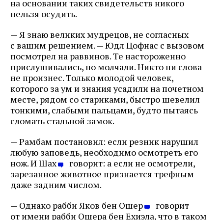
на основании таких свидетельств никого
нельзя осудить.
— Я знаю великих мудрецов, не согласных
с вашим решением. — Юдл Цофнас с вызовом
посмотрел на раввинов. Те настороженно
прислушивались, но молчали. Никто ни слова
не произнес. Только молодой человек,
которого за ум и знания усадили на почетном
месте, рядом со стариками, быстро шевелил
тонкими, слабыми пальцами, будто пытаясь
сломать стальной замок.
— Рамбам постановил: если резник нарушил
любую заповедь, необходимо осмотреть его
нож. И Шах
говорит: а если не осмотрели,
зарезанное животное признается трефным
даже задним числом.
— Однако рабби Яков бен Ошер
говорит
от имени рабби Ошера бен Ехиэла, что в таком