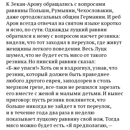
К Зекан‑Арону обращались с вопросами
раввины Польши, Румынии, Чехословакии,
даже ортодоксальных общин Германии. И реб
Арон всегда отвечал на святом языке коротко
и ясно, по сути. Однажды луцкий раввин
обратился к нему с вопросом насчет резника:
видели, что тот заходил в переулок, где живут
женщины легкого поведения. Весь Луцк
шумел, что не будет есть мясо от такого
резника. Но пинский раввин сказал:
«Б‑же упаси!» Хоть он и вздрогнул, узнав, что
резник, который должен быть праведнее
любого другого еврея, заподозрен в столь
мерзком грехе, все‑таки не решился зарезать
его вместе с женой и малыми детьми. И вынес
приговор: пусть резник поклянется, что
больше никогда не зайдет в тот переулок,
и в течение года два раза в неделю
показывает луцкому раввину свой нож. Тогда
мясо можно будет есть. «Я предполагаю, —