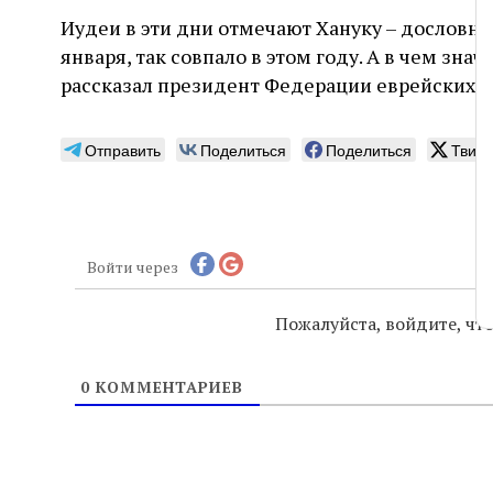
слово
Иудеи в эти дни отмечают Хануку – дословно,
января, так совпало в этом году. А в чем зна
рассказал президент Федерации еврейских о
Отправить
Поделиться
Поделиться
Твитн
Войти через
Пожалуйста, войдите, ч
0
КОММЕНТАРИЕВ