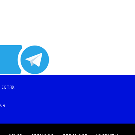
 сетях
рам