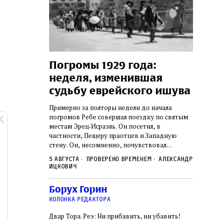
изм
Погромы 1929 года:
Мон
неделя, изменившая
и сы
осефа
судьбу еврейского ишува
рных
По мере 
х Симхи
концент
Примерно за полторы недели до начала
так и не узнал,
станови
погромов Ребе совершал поездку по святым
сколько
печей П
местам Эрец‑Исраэль. Он посетил, в
удист имел
тела пря
нет историка
частности, Пещеру праотцев и Западную
 деятельности.
оставал
стену. Он, несомненно, почувствовал
2 авгус
яти лет, вплоть
смерти, 
необычайное напряжение и сознательно
Фредиан
был одним
5 августа
Проверено временем
Александр
городов
Ксении 
отказался приходить к Стене в Тиша бе‑Ав,
Ицкович
день в э
чтобы не собирать вокруг себя большое
количество хасидов и жителей города и тем
Борух Горин
самым не усиливать напряжённость
колонка редактора
Двар Тора. Реэ: Ни прибавить, ни убавить!