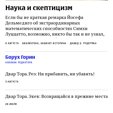
Наука и скептицизм
П
и
Если бы не краткая ремарка Йосефа
е
Дельмедиго об экстраординарных
математических способностях Симхи
Пр
Луццатто, возможно, никто бы так и не узнал,
по
что этот эрудированный и несколько
ме
6 августа
Библиотека, кабинет историка
Давид Б. Рудерман
сварливый венецианский талмудист имел
ча
какое‑то отношение к научной деятельности.
ст
 и
На протяжении почти шестидесяти лет,
Борух Горин
5 а
не
к
вплоть до своей кончины, Луццатто был
колонка редактора
от
и
одним из раввинов Венеции
чт
Двар Тора. Реэ: Ни прибавить, ни убавить!
ко
са
3 августа
ие
о
Двар Тора. Экев: Возвращайся в прежние места
28 июля