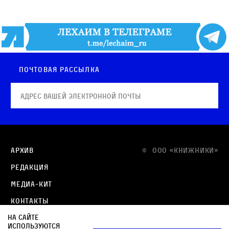
Почтовая рассылка
Архив
© OOO «КНИЖНИКИ»
Редакция
Медиа-кит
Контакты
На сайте
Политика в отношении обработки персональных
используются
данных