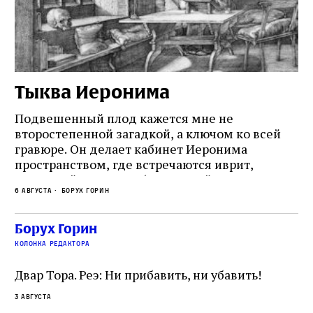
Тыква Иеронима
Н
Подвешенный плод кажется мне не
Ес
второстепенной загадкой, а ключом ко всей
Де
гравюре. Он делает кабинет Иеронима
ма
т
пространством, где встречаются иврит,
Лу
греческий и латынь; буквальный смысл и
чт
6 августа
Борух Горин
6 а
церковная традиция; филологическая
св
точность и понятность; переводчик,
ка
убеждённый в необходимости исправления, и
На
Борух Горин
ти:
читатель, воспринимающий исправление как
вп
е
колонка редактора
разрушение священного текста. Перед нами
од
и
не просто покровитель переводчиков,
Двар Тора. Реэ: Ни прибавить, ни убавить!
окружённый книгами. Перед нами человек,
3 августа
одно решение которого вызвало возмущение