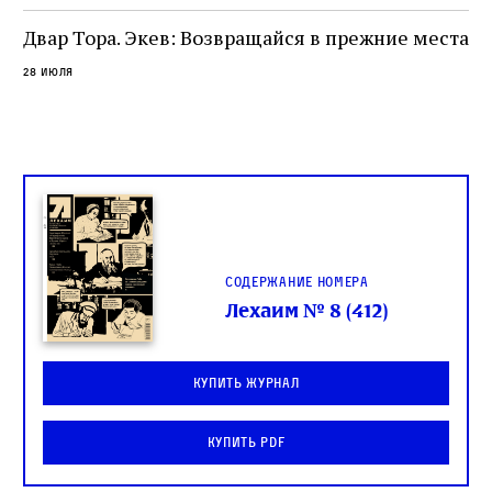
целой общины и стало частью многовекового
спора о том, кому принадлежит последнее
Двар Тора. Экев: Возвращайся в прежние места
слово в переводе Библии
28 июля
Содержание номера
Лехаим № 8 (412)
Купить журнал
Купить PDF