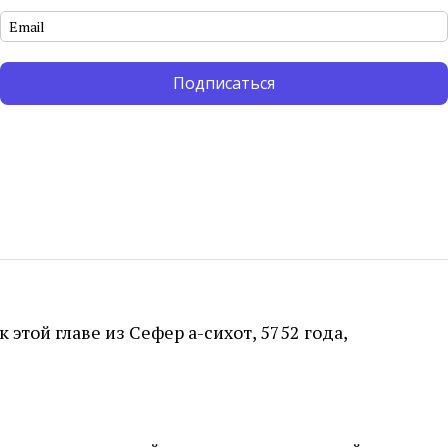
остерегает его не причинять вреда.
Подписаться
ают союз, засвидетельствованный грудами
 в Святую землю и встречаются с двумя
этой главе из Сефер а-сихот, 5752 года,