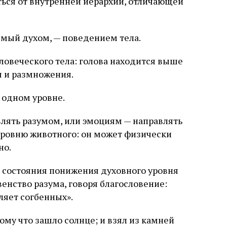
ться от внутренней иерархии, отличающей
емый духом, — поведением тела.
ловеческого тела: голова находится выше
я и размножения.
 одном уровне.
лять разумом, или эмоциям — направлять
уровню животного: он может физически
но.
— состояния понижения духовного уровня
енство разума, говоря благословение:
ляет согбенных».
тому что зашло солнце; и взял из камней