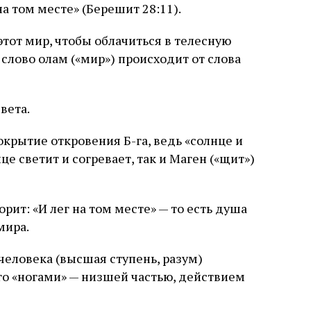
на том месте» (Берешит 28:11).
этот мир, чтобы облачиться в телесную
 слово олам («мир») происходит от слова
вета.
сокрытие откровения Б-га, ведь «солнце и
нце светит и согревает, так и Маген («щит»)
орит: «И лег на том месте» — то есть душа
мира.
человека (высшая ступень, разум)
его «ногами» — низшей частью, действием