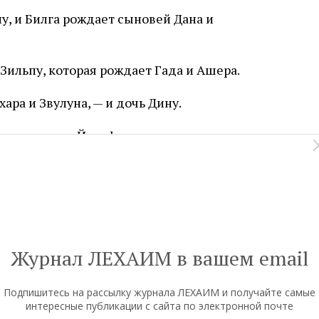
у, и Билга рождает сыновей Дана и
 Зильпу, которая рождает Гада и Ашера.
ра и Звулуна, — и дочь Дину.
ождает сына Йосефа.
н уговаривает его остаться, обещая отдать
олосках, пятнистые и крапчатые, — в
 попытки Лавана обмануть его.
Журнал ЛЕХАИМ в вашем email
но уходит из Харана, опасаясь, что тот не
заработанным им.
Подпишитесь на рассылку журнала ЛЕХАИМ и получайте самые
интересные публикации с сайта по электронной почте