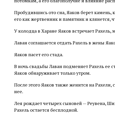
потомкам, а его благополучие и влияние расп
Пробудившись ото сна, Яаков берет камень, 
его как жертвенник и памятник и клянется, ч
У колодца в Харане Яаков встречает Рахель,
Лаван соглашается отдать Рахель в жены Яако
Яаков пасет его стада.
В ночь свадьбы Лаван подменяет Рахель ее с
Яаков обнаруживает только утром.
После этого Яаков также женится на Рахели, 
нее.
Лея рождает четырех сыновей — Реувена, Шим
Рахель остается бесплодной.