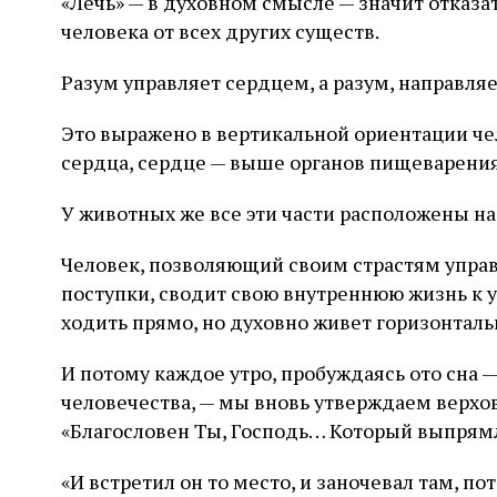
«Лечь» — в духовном смысле — значит отказа
человека от всех других существ.
Разум управляет сердцем, а разум, направля
Это выражено в вертикальной ориентации че
сердца, сердце — выше органов пищеварени
У животных же все эти части расположены на
Человек, позволяющий своим страстям управ
поступки, сводит свою внутреннюю жизнь к 
ходить прямо, но духовно живет горизонталь
И потому каждое утро, пробуждаясь ото сна 
человечества, — мы вновь утверждаем верхов
«Благословен Ты, Господь… Который выпрям
«И встретил он то место, и заночевал там, по