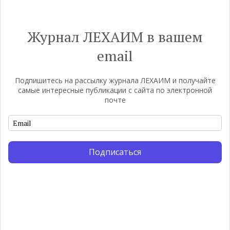
Журнал ЛЕХАИМ в вашем
email
Подпишитесь на рассылку журнала ЛЕХАИМ и получайте
самые интересные публикации с сайта по электронной
почте
Подписаться
Погромы 1929 года: неделя,
М
изменившая судьбу
с
еврейского ишува
По
ко
Примерно за полторы недели до начала
,
ст
погромов Ребе совершал поездку по святым
пе