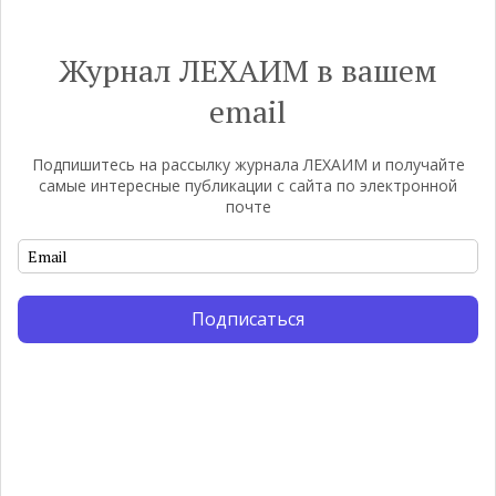
Журнал ЛЕХАИМ в вашем
email
Подпишитесь на рассылку журнала ЛЕХАИМ и получайте
самые интересные публикации с сайта по электронной
почте
Подписаться
Монтажник фирмы «Топф и
Л
сыновья»
с
о
По мере того как росло количество
концентрационных лагерей и узников
Ст
становилось все больше, без кремационных
на
печей Прюфера было не обойтись. Cжигая тела
ис