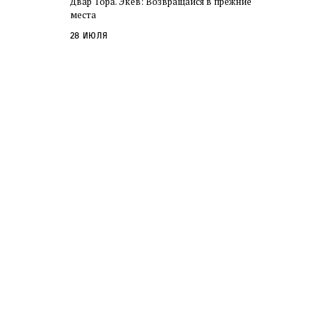
Двар Тора. Экев: Возвращайся в прежние
слово в переводе Библии
места
28 июля