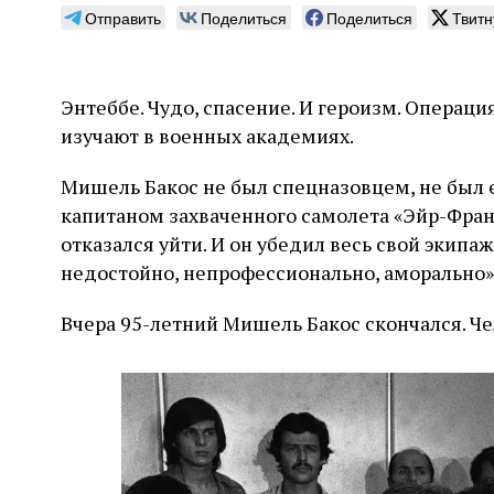
Отправить
Поделиться
Поделиться
Твитн
Энтеббе. Чудо, спасение. И героизм. Операц
изучают в военных академиях.
Погромы 1929 года:
Мо
неделя, изменившая
и с
Мишель Бакос не был спецназовцем, не был 
судьбу еврейского ишува
капитаном захваченного самолета «Эйр-Франс
По ме
конце
отказался уйти. И он убедил весь свой экипаж
Примерно за полторы недели до начала
стано
погромов Ребе совершал поездку по святым
недостойно, непрофессионально, аморально»
печей
местам Эрец‑Исраэль. Он посетил, в
тела п
частности, Пещеру праотцев и Западную
остав
Вчера 95-летний Мишель Бакос скончался. Че
стену. Он, несомненно, почувствовал
2 авг
смерти
необычайное напряжение и сознательно
Фреди
5 августа
Проверено временем
Александр
город
Ксени
отказался приходить к Стене в Тиша бе‑Ав,
Ицкович
день 
чтобы не собирать вокруг себя большое
количество хасидов и жителей города и тем
самым не усиливать напряжённость