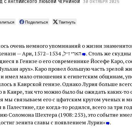
од с английского
Любови Черниной
30 октября 2025
елиться
Поделиться
Твитнуть
лось очень немного упоминаний о жизни знаменито
Ицхака Лурии Ашкенази — Ари, הארי ז׳׳ל, 1534–1572
. Столь же скудн
иеся в Генизе о его современнике Йосефе Каро, со
ульхан арух». Каро провел большую часть зрелой ж
— и имел мало отношения к египетским общинам, у
илось в Каирской генизе. Однако Лурия больше все
о в Каире, так что можно было бы ожидать каких‑то 
тя мы связываем его с цфатским кругом ученых и м
 в Палестине, где когда‑то родился, всего за три го
нию Соломона Шехтера (1908: 253), это событие име
достиг зенита славы с появлением Лурии»
.