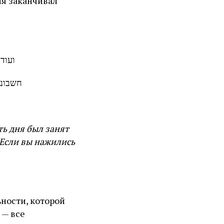
ועוד
חשבונו
ть дня был занят
 «Если вы нажились
ности, которой
 — все