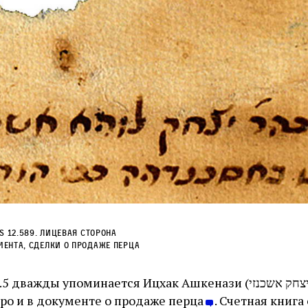
S 12.589. Лицевая сторона
ента, сделки о продаже перца
жды упоминается Ицхак Ашкенази (יצחק אשכנזי), в долговой
бро и в документе о продаже перца
. Счетная книга