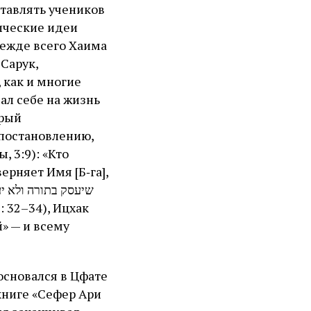
ставлять учеников
тические идеи
режде всего Хаима
 Сарук,
 как и многие
ал себе на жизнь
орый
 постановлению,
 3:9): «Кто
ерняет Имя [Б‑га],
» — и всему
основался в Цфате