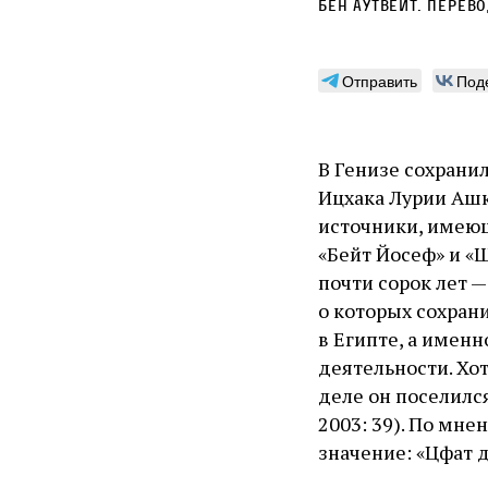
Бен Аутвейт
. Перев
Отправить
Под
В Генизе сохрани
источники, имеющ
«Бейт Йосеф» и «Ш
почти сорок лет 
о которых сохран
в Египте, а именн
деятельности. Хо
деле он поселился
2003: 39). По мне
значение: «Цфат 