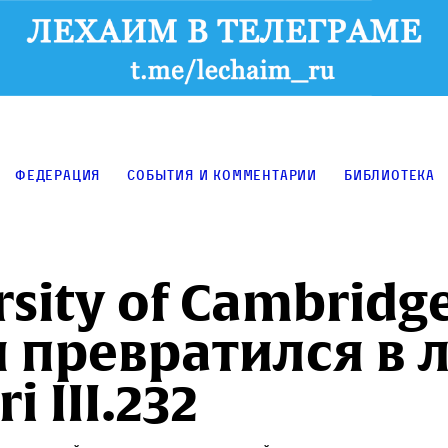
Федерация
События и комментарии
Библиотека
rsity of Cambridg
 превратился в л
i III.232