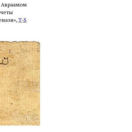
енази»,
T‑S