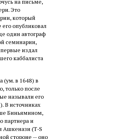
очусь на письме,
ри. Это
рии, который
 его опубликовал
 Еще один автограф
ой семинарии,
впервые издал
айшего каббалиста
(ум. в 1648) в
о, только после
ные называли его
оше Биньямином,
о партнера и
ной стороне — оно