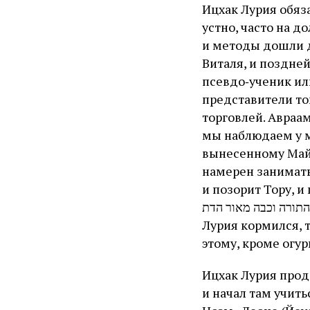
Ицхак Лурия обяз
устно, часто на д
и методы дошли д
Виталя, и поздней
псевдо‑ученик или
представители тог
торговлей. Авраам
мы наблюдаем у м
вынесенному Майм
намерен заниматьс
и позорит Тору, и
חלל את השם ובזה את התורה וכבה מאור הדת). П
Лурия кормился, 
этому, кроме огу
Ицхак Лурия продо
и начал там учиться и препод