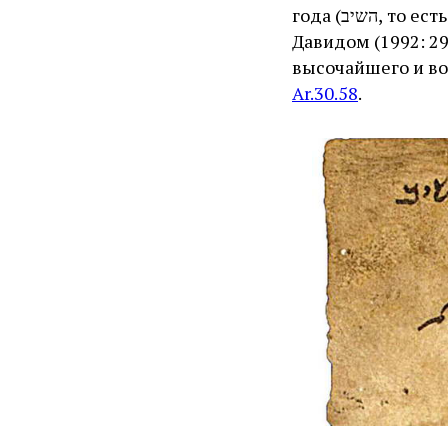
года (השיב, то есть 5+300+10+2=(5)317 от сотворения мира), найденная Авраамом
Давидом (1992: 294–5), озаглавлена נזי
высочайшего и в
Ar.30.58
.