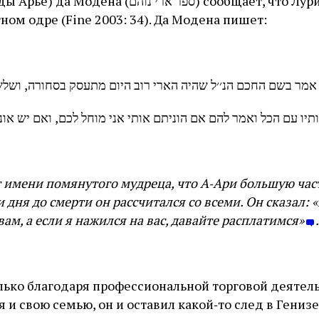
ספר ארי נוה) сообщает, что Лурия заканчивал
ном одре (Fine 2003: 34). Да Модена пишет:
 אמר בשם החכם הנ׳׳ל שהיה הארי רוב היום מתעסק בסחורה, ושלש
תיו עם הכל ואמר להם אם הוניתם אותי אני מוחל לכם, ואם יש או
т имени помянутого мудреца, что А‑Ари большую час
и дня до смерти он рассчитался со всеми. Он сказал:
вам, а если я нажился на вас, давайте расплатимся»
.
лько благодаря профессиональной торговой деятель
 и свою семью, он и оставил какой‑то след в Генизе