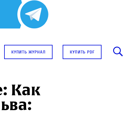
купить журнал
купить pdf
e: Как
ьва: