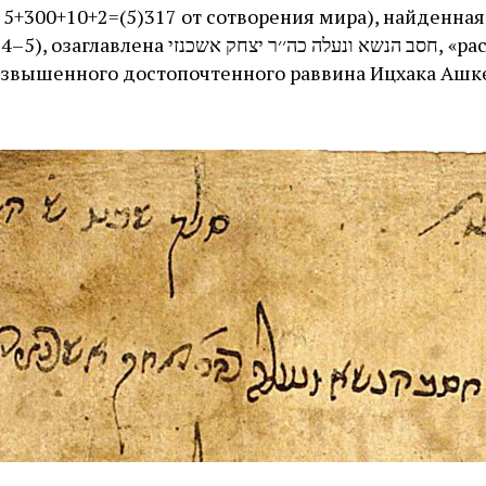
חסב הנשא ונעלה כה׳׳ר יצחק אשכ, «расчеты
озвышенного достопочтенного раввина Ицхака Ашк