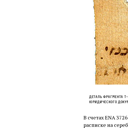
Деталь фрагмента T‑
юридического докум
В счетах ENA 3726.5 два
расписке на сере