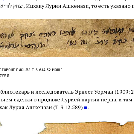
адресовано יצחק לוריא אשכנזי, Ицхаку Лурии Ашкенази, то есть ук
стороне письма T‑S 6J4.32 Моше
Лурии
лиотекарь и исследователь Эрнест Уорман (1909: 2
нием сделки о продаже Лурией партии перца, и там
хак Лурия Ашкенази (T‑S 12.589)
.