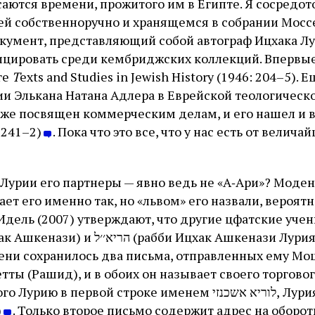
аются времени, прожитого им в Египте. Я сосредот
й собственноручно и хранящемся в собрании Моссе
умент, представляющий собой автограф Ицхака Лу
цировать среди кембриджских коллекций. Впервые
ге
T
exts and Studies in Jewish History (1946: 204–5).
ии Элькана Натана Адлера в Еврейской теологическ
тоже посвящен коммерческим делам, и его нашел и 
, 241–2)
. Пока что это все, что у нас есть от велич
Лурии его партнеры — явно ведь не «А‑Ари»? Модена 
ет его именно так, но «львом» его назвали, вероятн
Идель (2007) утверждают, что другие цфатские уче
ени сохранилось два письма, отправленных ему М
тты (Рашид), и в обоих он называет своего торговог
первой строке именем לוריא אשכנזי, Лурия Ашкенази (T‑S
)
. Только второе письмо содержит адрес на оборот