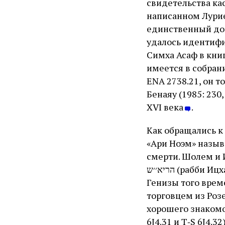
свидетельства кас
написанном Лурие
единственный док
удалось идентифи
Симха Асаф в кни
имеется в собран
ENA 2738.21, он 
Бенаяу (1985: 230
XVI века
.
Как обращались к 
«Ари Ноэм» называ
смерти. Шолем и 
הריא׳׳ש (рабби Ицхак Ашкенази) и הריא׳׳ל (рабби Ицхак Ашкенази Лурия). В источниках
Генизы того врем
торговцем из Розе
хорошего знакомого Лурию в 
6J4.31 и T‑S 6J4.32