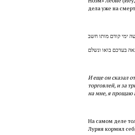
Ноэм» Леоне (Йеуды Арье) да Модена (ם
дела уже на смерт
ה ימי קודם מותו חשב
נאה בעדכם בואו ונשלם
И еще он сказал о
торговлей, и за тр
на мне, я прощаю 
На самом деле то
Лурия кормил себя