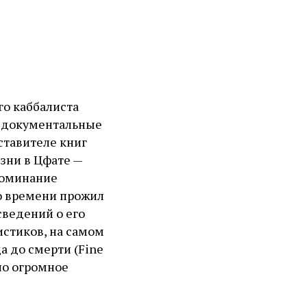
го каббалиста
ы документальные
ставителе книг
изни в Цфате —
поминание
го времени прожил
сведений о его
истиков, на самом
да до смерти (Fine
ло огромное