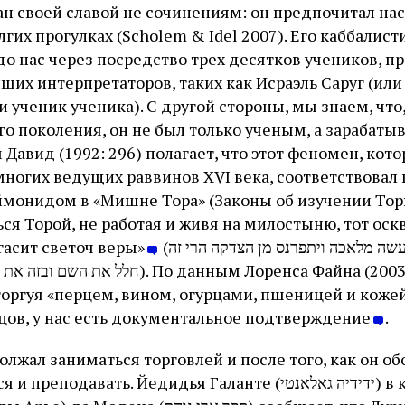
ан своей славой не сочинениям: он предпочитал на
олгих прогулках (Scholem & Idel 2007). Его каббалис
о нас через посредство трех десятков учеников, п
ших интерпретаторов, таких как Исраэль Саруг (или
 ученик ученика). С другой стороны, мы знаем, что,
о поколения, он не был только ученым, а зарабатыв
 Давид (1992: 296) полагает, что этот феномен, кот
ногих ведущих раввинов XVI века, соответствовал
онидом в «Мишне Тора» (Законы об изучении Торы,
я Торой, не работая и живя на милостыню, тот оскв
 гасит светоч веры»
(שיעסק בתורה ולא יעשה מלאכה ויתפרנס מן הצדקה הרי זה
о данным Лоренса Файна (2003: 32–34), Ицхак
торгуя «перцем, вином, огурцами, пшеницей и кожей
рцов, у нас есть документальное подтверждение
.
лжал заниматься торговлей и после того, как он об
авать. Йедидья Галанте (ידידיה גאלאנטי) в книге «Сефер Ари