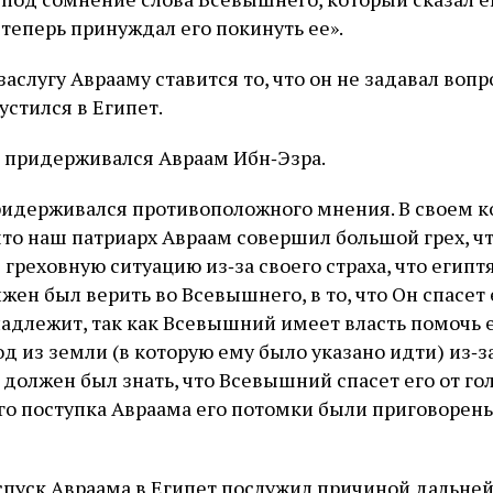
 теперь принуждал его покинуть ее».
заслугу Аврааму ставится то, что он не задавал вопр
устился в Египет.
 придерживался Авраам Ибн‑Эзра.
ридерживался противоположного мнения. В своем 
что наш патриарх Авраам совершил большой грех, ч
греховную ситуацию из‑за своего страха, что египт
лжен был верить во Всевышнего, в то, что Он спасет 
надлежит, так как Всевышний имеет власть помочь е
ход из земли (в которую ему было указано идти) из‑з
н должен был знать, что Всевышний спасет его от г
того поступка Авраама его потомки были приговорен
 спуск Авраама в Египет послужил причиной дальне