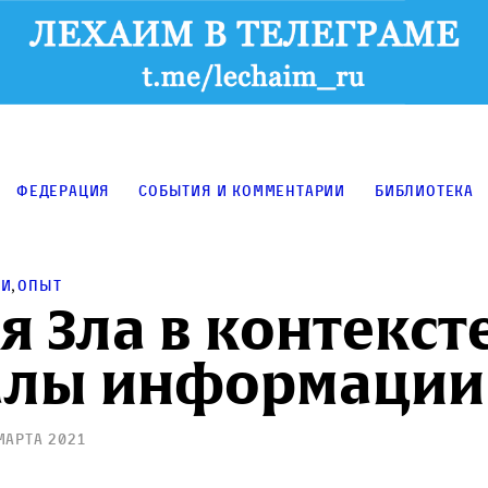
Федерация
События и комментарии
Библиотека
,
ии
Опыт
я Зла в контекст
алы информации
марта 2021