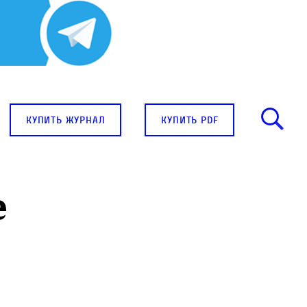
купить журнал
купить pdf
е