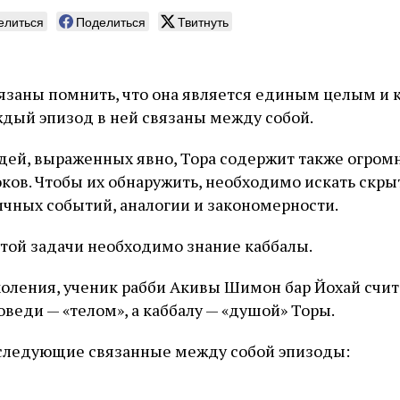
елиться
Поделиться
Твитнуть
бязаны помнить, что она является единым целым и к
ждый эпизод в ней связаны между собой.
дей, выраженных явно, Тора содержит также огром
оков. Чтобы их обнаружить, необходимо искать скр
чных событий, аналогии и закономерности.
той задачи необходимо знание каббалы.
коления, ученик рабби Акивы Шимон бар Йохай счи
веди — «телом», а каббалу — «душой» Торы.
следующие связанные между собой эпизоды: