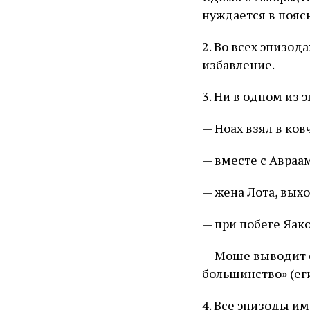
нуждается в пояс
2. Во всех эпизо
избавление.
3. Ни в одном из
— Ноах взял в ков
— вместе с Авраа
— жена Лота, выхо
— при побеге Яако
— Моше выводит е
большинство» (ег
4. Все эпизоды и