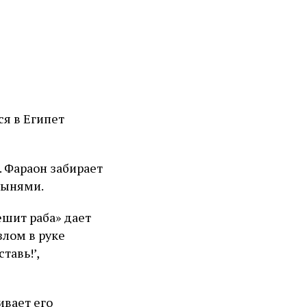
ся в Египет
. Фараон забирает
бынями.
ешит раба» дает
злом в руке
тавь!’,
ивает его