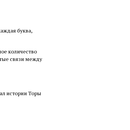
аждая буква,
ное количество
ытые связи между
тал истории Торы