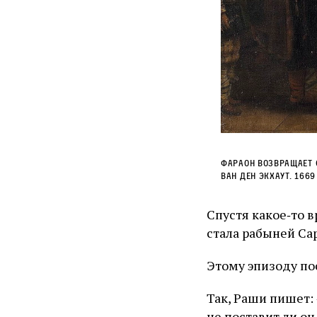
Фараон возвращает 
ван ден Экхаут. 1669
Спустя какое‑то 
стала рабыней Са
Этому эпизоду по
Так, Раши пишет: 
не поставит ли о