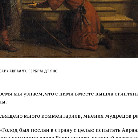
Сару Аврааму. Гербрандт Янс
время мы узнаем, что с ними вместе вышла египтянк
ры.
священо много комментариев, мнения мудрецов ра
«Голод был послан в страну с целью испытать Авраа
н под сомнение слова Всевышнего, который сказал 