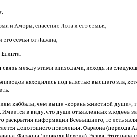
т,
ма и Аморы, спасение Лота и его семьи,
и его семьи от Лавана,
 Египта.
связь между этими эпизодами, исходя из следующ
 эпизодов находились под властью высшего зла, ко
еть.
иям каббалы, чем выше «корень животной души», т
. Имеется в виду, что души отъявленных злодеев 
го раскрытия информации Всевышнего, то есть явл
сается допотопного поколения, Фараона (периода А
авана, Фараона (периода Исхода), Эсава. Этот пара