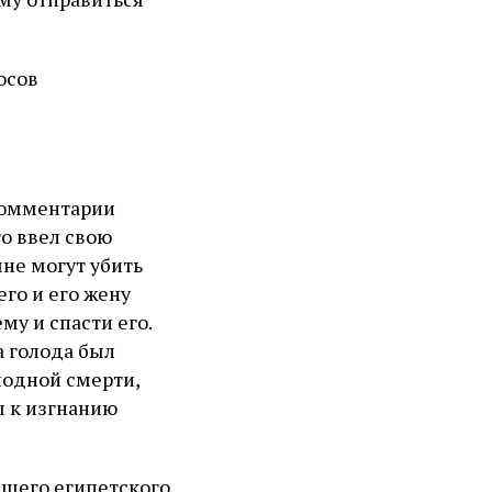
осов
комментарии
то ввел свою
яне могут убить
его и его жену
му и спасти его.
а голода был
олодной смерти,
ы к изгнанию
йшего египетского