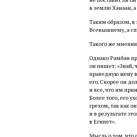
в землю Ханаан, а
Таким образом, в 
Всевышнему, а сп
Такого же мнения
Однако Рамбан п
он пишет: «Знай, 
праведную жену в 
его. Скорее он до
и все, что им при
Более того, его у
грехом, так как о
и в результате э
в Египет».
Мысль о том, что