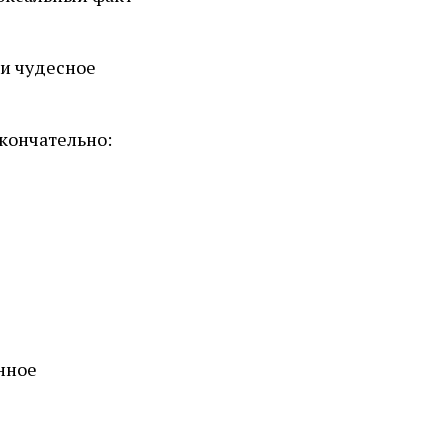
 и чудесное
окончательно:
нное