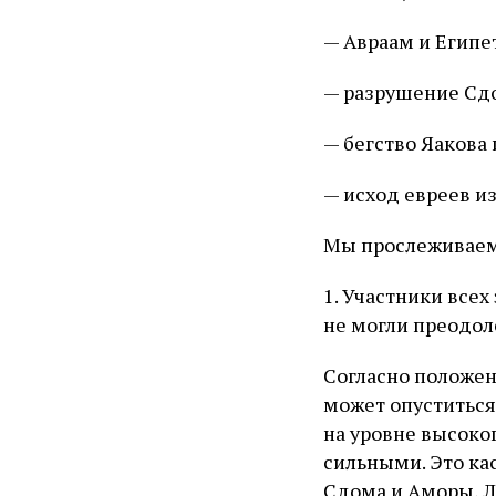
— Авраам и Египе
— разрушение Сдо
— бегство Яакова 
— исход евреев из
Мы прослеживаем 
1. Участники всех
не могли преодол
Согласно положен
может опуститься
на уровне высоко
сильными. Это ка
Сдома и Аморы, Л