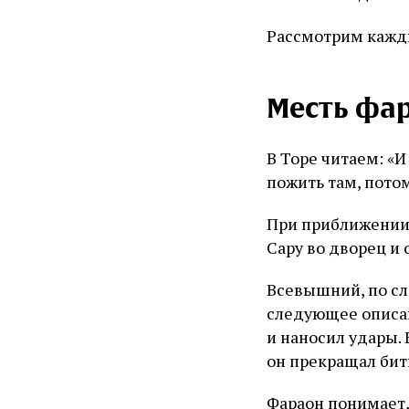
Рассмотрим кажды
Месть фа
В Торе читаем: «И
пожить там, потом
При приближении 
Сару во дворец и
Всевышний, по сл
следующее описани
и наносил удары. Е
он прекращал бит
Фараон понимает,