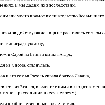
нениях, и мы дадим их впоследствии.
дах имели место прямое вмешательство Всевышнего
 эпизодов действующие лица не расстались со злом 
чег виноградную лозу,
мом и Сарой из Египта вышла Агарь,
дя из Сдома, оглянулась,
ва и его семьи Рахель украла божков Лавана,
вреев из Египта, и вместе с ними выходит «смеша
иптяне, присоединившиеся к евреям).
мели крайне негативные последствия.