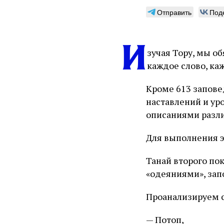
Отправить
Под
И
зучая Тору, мы о
каждое слово, ка
Кроме 613 запове
наставлений и ур
описаниями разли
Для выполнения э
Танай второго по
«одеяниями», запо
Проанализируем 
— Потоп,