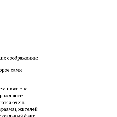
их соображений:
торое сами
ем ниже она
зарождаются
яются очень
враама), жителей
доксальный факт