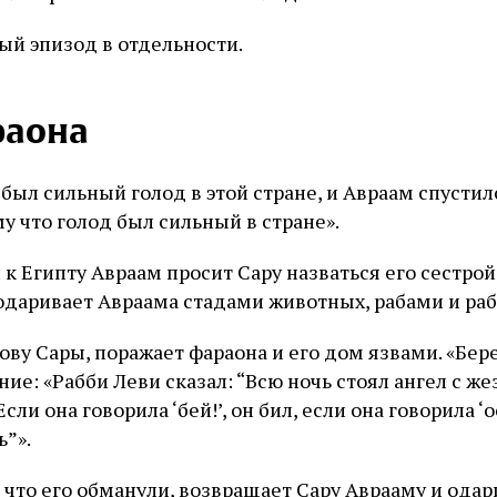
й эпизод в отдельности.
раона
 был сильный голод в этой стране, и Авраам спустил
у что голод был сильный в стране».
к Египту Авраам просит Сару назваться его сестрой
 одаривает Авраама стадами животных, рабами и ра
ову Сары, поражает фараона и его дом язвами. «Бер
е: «Рабби Леви сказал: “Всю ночь стоял ангел с же
сли она говорила ‘бей!’, он бил, если она говорила ‘ос
ь”».
 что его обманули, возвращает Сару Аврааму и одар