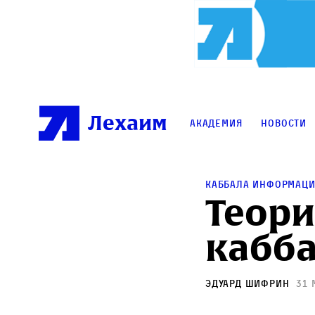
Лехаим
Академия
Новости
Каббала информац
Теори
кабб
Эдуард Шифрин
31 