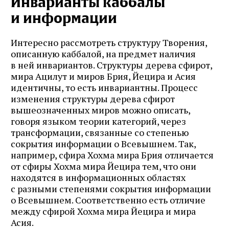
Инварианты каббалы
и информации
Интересно рассмотреть структуру Творения,
описанную каббалой, на предмет наличия
в ней инвариантов. Структуры дерева сфирот,
мира Ацилут и миров Брия, Йецира и Асия
идентичны, то есть инвариантны. Процесс
изменения структуры дерева сфирот
вышеозначенных миров можно описать,
говоря языком теории категорий, через
трансформации, связанные со степенью
сокрытия информации о Всевышнем. Так,
например, сфира Хохма мира Брия отличается
от сфиры Хохма мира Йецира тем, что они
находятся в информационных областях
с разными степенями сокрытия информации
о Всевышнем. Соответственно есть отличие
между сфирой Хохма мира Йецира и мира
Асия.