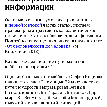
информации
Основываясь на аргументах, приведенных
в
первой
и
второй
частях статьи, считаем
правомерным трактовать каббалистическое
понятие «света» как обозначение информации.
Подробно эта концепция описана нами в книге
«От бесконечности до человека»
(М.:
Книжники, 2018).
Каковы же дальнейшие пути развития
каббалы информации?
Одна из базовых книг каббалы «Сефер Йецира»
начинается так: «С помощью 32 мистических
путей Мудрости выгравировал Вечный,
Г‑сподь воинств, Б‑г Израиля, Б‑г живой, Царь
мира, Б‑г Всемогущий, Благой и Милосердный,
Высокий и Возвышенный, Живущий