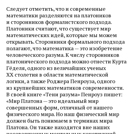
Следует отметить, что и современные
математики разделяются на платоников
и сторонников формалистского подхода.
Платоники считают, что существует мир
математических идей, которые мы можем
открывать. Сторонники формального подхода
полагают, что математика — это изобретение
человеческого разума. К числу сторонников
платонического подхода можно отнести Курта
Гёделя, одного из величайших ученых
XX столетия в области математической
логики, а также Роджера Пенроуза, одного
из крупнейших математиков современности.
В своей книге «Тени разума» Пенроуз пишет:
Журнал ЛЕХАИМ в вашем
«Мир Платона — это идеальный мир
совершенных форм, отличный от нашего
email
физического мира. Но наш физический мир
должен быть понимаем в терминах мира
Подпишитесь на рассылку журнала ЛЕХАИМ и получайте
Платона. Он также находится вне наших
самые интересные публикации с сайта по электронной
несовершенных ментальных конструкций,