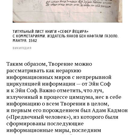
Титульный лист книги «Сефер Йецира»
с комметариями. Издатель Яаков бен Нафтали Газоло.
Мантуя. 1562
Википедия
Таким образом, Творение можно
рассматривать как иерархию
информационных миров с непрерывной
циркуляцией информации — от Эйн Соф
и к Эйн Соф. Важно отметить, что луч,
излученный в процессе цимцума, нес в себе
информацию о всем Творении в целом,
и первым его порождением был Адам Кадмон
(«Предвечный человек»), из которого были
сформированы последующие
информационные миры, последним