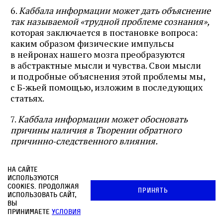
6.
Каббала информации может дать объяснение
так называемой «трудной проблеме сознания»,
которая заключается в постановке вопроса:
каким образом физические импульсы
в нейронах нашего мозга преобразуются
в абстрактные мысли и чувства. Свои мысли
и подробные объяснения этой проблемы мы,
с Б‑жьей помощью, изложим в последующих
статьях.
7.
Каббала информации может обосновать
причины наличия в Творении обратного
причинно‑следственного влияния.
8.
Каббала информации может дать объяснение
На сайте
понятию «сейчас»
, которое пока что
используются
современной наукой не объяснено.
cookies. Продолжая
Принять
использовать сайт,
вы
9.
Каббала информации категорически
принимаете
условия
отвергает мнение сторонников так