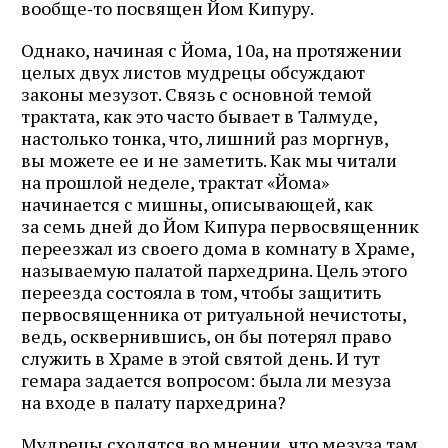
вообще‑то посвящен Йом Кипуру.
Однако, начиная с Йома, 10а, на протяжении
целых двух листов мудрецы обсуждают
законы мезузот. Связь с основной темой
трактата, как это часто бывает в Талмуде,
настолько тонка, что, лишний раз моргнув,
вы можете ее и не заметить. Как мы читали
на прошлой неделе, трактат «Йома»
начинается с мишны, описывающей, как
за семь дней до Йом Кипура первосвященник
переезжал из своего дома в комнату в Храме,
называемую палатой пархедрина. Цель этого
переезда состояла в том, чтобы защитить
первосвященника от ритуальной нечистоты,
ведь, осквернившись, он бы потерял право
служить в Храме в этой святой день. И тут
гемара задается вопросом: была ли мезуза
на входе в палату пархедрина?
Мудрецы сходятся во мнении, что мезуза там