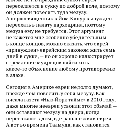
переселяется в сукку по доброй воле, поэтому
он должен повесить туда мезузу.
А первосвященник в Йом Кипур вынужден
переехать в палату пархедрина, поэтому
мезуза ему не требуется. Этот аргумент
не кажется мне особенно убедительным —
в конце концов, можно сказать, что еврей
«принужден» еврейским законом жить семь
дней в сукке, — но он хорошо иллюстрирует
стремление мудрецов найти хоть
какое‑то объяснение любому противоречию
в алахе.
Сегодня в Америке евреи недолго думают,
прежде чем повесить у себя мезузу. Как
писала газета «Нью‑Йорк таймс» в 2010 году,
даже многие неевреи усвоили этот обычай —
они оставляют мезузу на двери, когда
переезжают в дом, где раньше жили евреи.
А вот во времена Талмуда, как становится