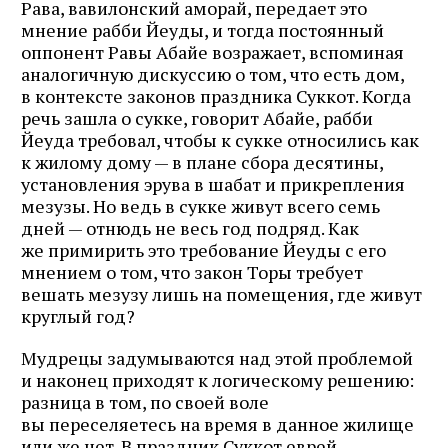
Рава, вавилонский аморай, передает это
мнение рабби Йеуды, и тогда постоянный
оппонент Равы Абайе возражает, вспоминая
аналогичную дискуссию о том, что есть дом,
в контексте законов праздника Суккот. Когда
речь зашла о сукке, говорит Абайе, рабби
Йеуда требовал, чтобы к сукке относились как
к жилому дому — в плане сбора десятины,
установления эрува в шабат и прикрепления
мезузы. Но ведь в сукке живут всего семь
дней — отнюдь не весь год подряд. Как
же примирить это требование Йеуды с его
мнением о том, что закон Торы требует
вешать мезузу лишь на помещения, где живут
круглый год?
Мудрецы задумываются над этой проблемой
и наконец приходят к логическому решению:
разница в том, по своей воле
вы переселяетесь на время в данное жилище
или же нет. В праздник Суккот еврей