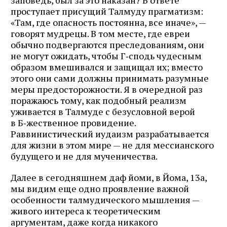
проступает присущий Талмуду прагматизм:
«Там, где опасность постоянна, все иначе», —
говорят мудрецы. В том месте, где евреи
обычно подвергаются преследованиям, они
не могут ожидать, чтобы Г‑сподь чудесным
образом вмешивался и защищал их; вместо
этого они сами должны принимать разумные
меры предосторожности. Я в очередной раз
поражаюсь тому, как подобный реализм
уживается в Талмуде с безусловной верой
в Б‑жественное провидение.
Раввинистический иудаизм разрабатывается
для жизни в этом мире — не для мессианского
будущего и не для мученичества.
Далее в сегодняшнем даф йоми, в Йома, 13а,
мы видим еще одно проявление важной
особенности талмудического мышления —
живого интереса к теоретическим
аргументам, даже когда никакого