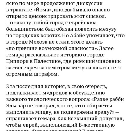
ясно по мере продолжения дискуссии
в трактате «Йома», иногда бывало опасно
открыто демонстрировать этот символ.
По закону любой город с еврейским
большинством был обязан повесить мезузу
на городских воротах. Но Абайе упоминает, что
в городе Мехоза не стали этого делать
«по причине возможной опасности». Далее
гемара рассказывает историю о городе
Циппори в Палестине, где римский чиновник
застал еврея за осмотром мезуз и наказал его
огромным штрафом.
Эта последняя история, в свою очередь,
подталкивает мудрецов к обсуждению
важного теологического вопроса: «Разве рабби
Эльазар не говорил, что те, кто собирается
выполнить мицву, не подвержены вреду?» —
спрашивает гемара. Как Всевышний допустил,
чтобы еврей, выполняющий Б‑жественную
заповедь, был за это наказан? В ответе