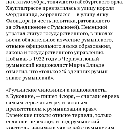
на статую зубра, топчущего габсбургского орла.
Хауптштрассе превратилась в улицу короля
Фердинанда, Херренгассе — в улицу Янку
Флондора (в честь политика, ратовавшего
за объединение с Румынией). Немецкий
утратил статус государственного, в школах
ввели обязательное изучение румынского,
отныне официального языка образования,
закона и государственного управления.
Побывав в 1922 году в Чернэуц, юный
румынский националист Мирча Элиаде
отметил, что «только 2% здешних румын
знают румынский».
«Румынские чиновники и националисты
в Буковине, — пишет Флоря, — считали евреев
самым серьезным религиозным
препятствием к румынизации края».
Еврейские школы отныне терпели, только
если они переходили под румынский
контроль, нанимали учителей с румынским