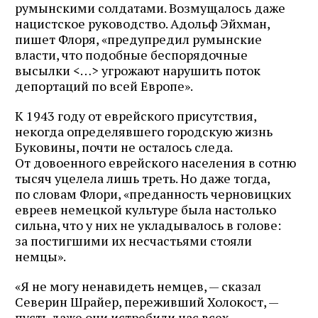
румынскими солдатами. Возмущалось даже
нацистское руководство. Адольф Эйхман,
пишет Флоря, «предупредил румынские
власти, что подобные беспорядочные
высылки <…> угрожают нарушить поток
депортаций по всей Европе».
К 1943 году от еврейского присутствия,
некогда определявшего городскую жизнь
Буковины, почти не осталось следа.
От довоенного еврейского населения в сотню
тысяч уцелела лишь треть. Но даже тогда,
по словам Флори, «преданность черновицких
евреев немецкой культуре была настолько
сильна, что у них не укладывалось в голове:
за постигшими их несчастьями стояли
немцы».
«Я не могу ненавидеть немцев, — сказал
Северин Шрайер, переживший Холокост, —
пусть даже они истребили нас всех