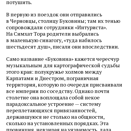
потушить.
В первую из поездок они отправились
в Черновцы, столицу Буковины; там их тенью
сопровождали сотрудники «Интуриста».
На Симхат Тора родители выбрались
в маленькую синагогу, «туда набилось
шестьдесят душ», писали они впоследствии.
Само название «Буковина» кажется чересчур
музыкальным для картографической судьбы
этого края: полукружье холмов между
Карпатами и Днестром, пограничная
территория, которую по очереди присваивали
все империи по соседству. Однако почти
столетие она воплощала собой некое
парадоксальное устроение — систему
переплетающихся привязанностей,
державшуюся не столько на общности,
сколько на установленных порядках. Эта
провинция, невзирая на уязвимость, дала