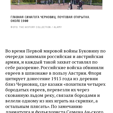
Главная синагога Черновиц. Почтовая открытка.
Около 1900
Фото: The History Collection / Alamy
Во время Первой мировой войны Буковину по
очереди занимали российская и австрийская
армии, и каждый такой захват оставлял по
себе разорение. Российские войска обвиняли
евреев в шпионаже в пользу Австрии. Флоря
цитирует донесение 1915 года из деревни
близ Черновиц, где казаки «похитили четырех
бородатых евреев, перевезли их через
скованную льдом реку, связали бородами и
велели одному из них играть на скрипке, а
остальным плясать». По замечанию
драматурга и фольклориста Семена Ан‑ского,