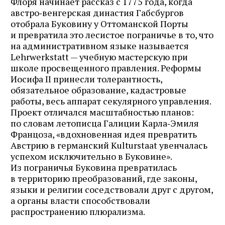
Флоря начинает рассказ с 1775 года, когда
австро‑венгерская династия Габсбургов
отобрала Буковину у Оттоманской Порты
и превратила это лесистое пограничье в то, что
на административном языке называется
Lehrwerkstatt — учебную мастерскую при
школе просвещенного правления. Реформы
Иосифа II принесли толерантность,
обязательное образование, кадастровые
работы, весь аппарат секулярного управления.
Проект отличался масштабностью планов:
по словам летописца Галиции Карла‑Эмиля
Францоза, «вдохновенная идея превратить
Австрию в германский Kulturstaat увенчалась
успехом исключительно в Буковине».
Из пограничья Буковина превратилась
в территорию преобразований, где законы,
языки и религии соседствовали друг с другом,
а органы власти способствовали
распространению плюрализма.