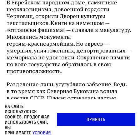
В Еврейском народном доме, памятнике
неоклассицизма, довоенной гордости
Черновиц, открыли Дворец культуры
текстильщиков. Книги на немецком —
«отголоски фашизма» — сдавали в макулатуру.
Множились монументы
героям‑красноармейцам. Но евреев —
умерших, уничтоженных, депортированных —
мемориала не удостоили. Сохранение памяти
по воле государства обратилось в свою
противоположность.
Разделение лишь усугубляло забвение. Ведь
в то время как Северная Буковина вошла
в состав СССР, Южная оставалась частью
Румынии, теперь коммунистической. Каждая
На сайте
власть придумывала собственное алиби.
используются
cookies. Продолжая
В Румынии официальная историография
Принять
использовать сайт,
продвигала миф о «многовековой
вы
толерантности», запрещая упоминать
принимаете
условия
о депортациях в Транснистрию. В Советском