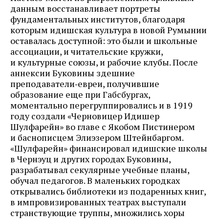
данным восстанавливает портреты
фундаментальных институтов, благодаря
которым идишская культура в новой Румынии
оставалась доступной: это были и школьные
ассоциации, и читательские кружки,
и культурные союзы, и рабочие клубы. После
аннексии Буковины здешние
преподаватели‑евреи, получившие
образование еще при Габсбургах,
моментально перегруппировались и в 1919
году создали «Черновицер Идишер
Шулфарейн» во главе с Якобом Пистинером
и баснописцем Элиэзером Штейнбаргом.
«Шулфарейн» финансировал идишские школы
в Чернэуц и других городах Буковины,
разрабатывал секулярные учебные планы,
обучал педагогов. В маленьких городках
открывались библиотеки из подаренных книг,
в импровизированных театрах выступали
странствующие труппы, множились хоры