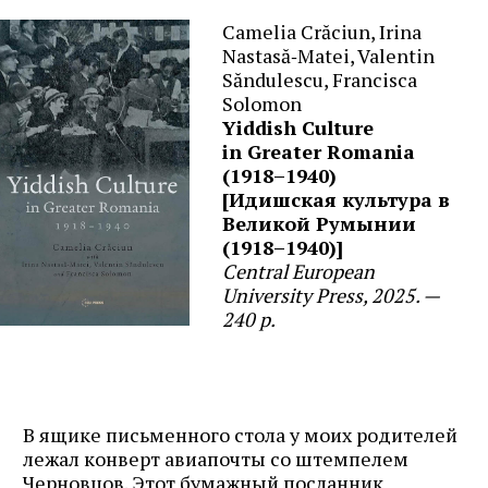
Camelia Crăciun, Irina
Nastasă‑Matei, Valentin
Săndulescu, Francisca
Solomon
Yiddish Culture
in Greater Romania
(1918–1940)
[Идишская культура в
Великой Румынии
(1918–1940)]
Central European
University Press,
2025. —
240 p.
В ящике письменного стола у моих родителей
лежал конверт авиапочты со штемпелем
Черновцов. Этот бумажный посланник