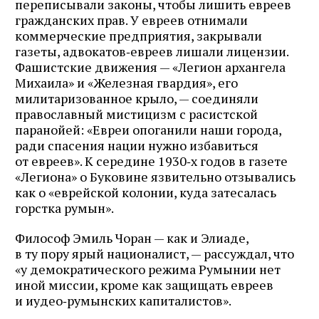
переписывали законы, чтобы лишить евреев
гражданских прав. У евреев отнимали
коммерческие предприятия, закрывали
газеты, адвокатов‑евреев лишали лицензии.
Фашистские движения — «Легион архангела
Михаила» и «Железная гвардия», его
милитаризованное крыло, — соединяли
православный мистицизм с расистской
паранойей: «Евреи опоганили наши города,
ради спасения нации нужно избавиться
от евреев». К середине 1930‑х годов в газете
«Легиона» о Буковине язвительно отзывались
как о «еврейской колонии, куда затесалась
горстка румын».
Философ Эмиль Чоран — как и Элиаде,
в ту пору ярый националист, — рассуждал, что
«у демократического режима Румынии нет
иной миссии, кроме как защищать евреев
и иудео‑румынских капиталистов».