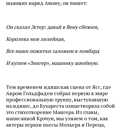
шьющих наряд Аману, он пишет:
Он сказал Эстер: давай в Вену сбежим,
Королева моя лилейная,
Все наши пожитки заложим в ломбард
И купим «Зингер», машинку швейную.
Тем временем идишская сцена от Ясс, где
Авром Гольдфаден собрал первую в мире
профессиональную труппу, выступавшую
на идише, до Бухареста олицетворяла собой
это стихотворение Мангера. Из главы,
написанной Крэчун, мы узнаем о том, как
актеры играли пьесы Мольера и Переца,