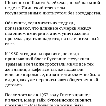
Шекспира и Шолом‑Алейхема, порой на одной
неделе. Идишский театр стал
государственным институтом без государства.
Обе книги, если читать их подряд,
показывают, что длинные сумерки между
падением империи и днем уничтожения
прорезал, пусть ненадолго, но ослепительный
свет.
К 1930‑м годам плюрализм, некогда
придававший блеск Буковине, потускнел.
Трамваи все так же грохотали мимо все тех
же зданий, в кафе все так же подавали
венские пирожные, но за этим лоском не было
видно, как уже переписывают общественный
договор.
После того как в 1933 году Гитлер пришел
к власти, Меир Тайх, буковинский сионист,
посетовал: «Мы больше не хотим быть