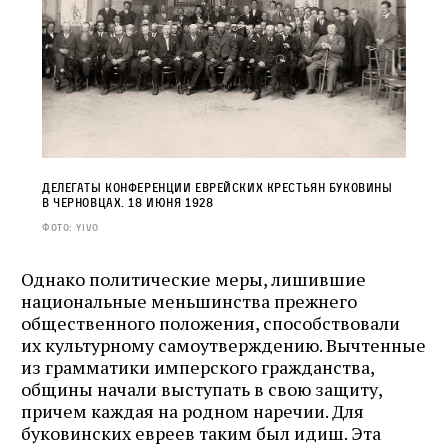
Делегаты конференции еврейских крестьян Буковины
в Черновцах. 18 июня 1928
Фото: YIVO
Однако политические меры, лишившие
национальные меньшинства прежнего
общественного положения, способствовали
Журнал ЛЕХАИМ в вашем
их культурному самоутверждению. Вычтенные
email
из грамматики имперского гражданства,
общины начали выступать в свою защиту,
причем каждая на родном наречии. Для
Подпишитесь на рассылку журнала ЛЕХАИМ и получайте
буковинских евреев таким был идиш. Эта
самые интересные публикации с сайта по электронной