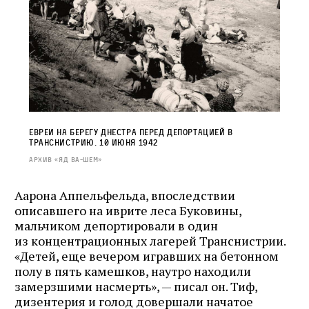
Евреи на берегу Днестра перед депортацией в
Транснистрию. 10 июня 1942
Архив «Яд ва‑Шем»
Аарона Аппельфельда, впоследствии
описавшего на иврите леса Буковины,
мальчиком депортировали в один
из концентрационных лагерей Транснистрии.
«Детей, еще вечером игравших на бетонном
полу в пять камешков, наутро находили
замерзшими насмерть», — писал он. Тиф,
дизентерия и голод довершали начатое