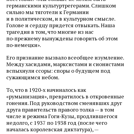
германскими культуртрегерами. Слишком
сильно мы тяготели к Германии
и в политическом, и в культурном смысле.
Голове и сердцу придется отвыкать. Наша
трагедия в том, что многие из нас
по‑прежнему вынуждены говорить об этом
по‑немецки».
Его признание вызвало всеобщее изумление.
Между хасидами, марксистами и сионистами
вспыхнули ссоры: споры о будущем под
сужающимся небом.
То, что в 1920‑х начиналось как
«румынизация», превратилось в откровенные
гонения. Под руководством сменявших друг
друга правительств правого толка — в том
числе и режима Гоги‑Кузы, продлившегося
недолго, с 1937 по 1938 год (после чего
началась королевская диктатура), —