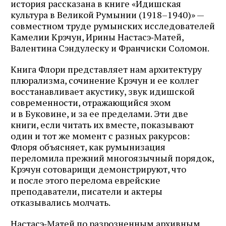
история рассказана в книге «Идишская
почте
культура в Великой Румынии (1918–1940)» —
совместном труде румынских исследователей
Камелии Крэчун, Ирины Настасэ‑Матей,
Валентина Сэндулеску и Франчиски Соломон.
Подписаться
Книга Флори представляет нам архитектуру
плюрализма, сочинение Крэчун и ее коллег
восстанавливает акустику, звук идишской
современности, отражающийся эхом
и в Буковине, и за ее пределами. Эти две
книги, если читать их вместе, показывают
один и тот же момент с разных ракурсов:
Флоря объясняет, как румынизация
переломила прежний многоязычный порядок,
Крэчун сотоварищи демонстрируют, что
и после этого перелома еврейские
преподаватели, писатели и актеры
отказывались молчать.
Настасэ‑Матей по разрозненным архивным