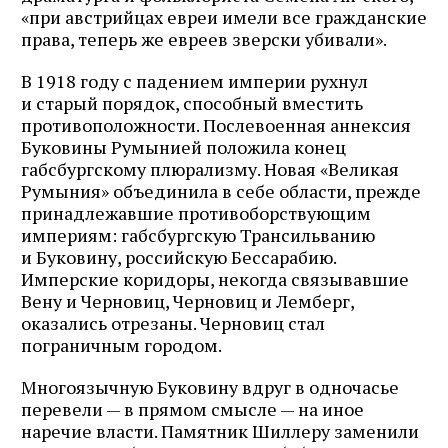
«при австрийцах евреи имели все гражданские
права, теперь же евреев зверски убивали».
В 1918 году с падением империи рухнул
и старый порядок, способный вместить
противоположности. Послевоенная аннексия
Буковины Румынией положила конец
габсбургскому плюрализму. Новая «Великая
Румыния» объединила в себе области, прежде
принадлежавшие противоборствующим
империям: габсбургскую Трансильванию
и Буковину, российскую Бессарабию.
Имперские коридоры, некогда связывавшие
Вену и Черновиц, Черновиц и Лемберг,
оказались отрезаны. Черновиц стал
пограничным городом.
Многоязычную Буковину вдруг в одночасье
перевели — в прямом смысле — на иное
наречие власти. Памятник Шиллеру заменили