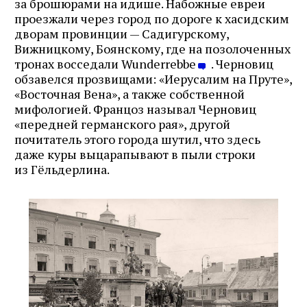
за брошюрами на идише. Набожные евреи
проезжали через город по дороге к хасидским
дворам провинции — Садигурскому,
Вижницкому, Боянскому, где на позолоченных
тронах восседали Wunderrebbe
. Черновиц
обзавелся прозвищами: «Иерусалим на Пруте»,
«Восточная Вена», а также собственной
мифологией. Францоз называл Черновиц
«передней германского рая», другой
почитатель этого города шутил, что здесь
даже куры выцарапывают в пыли строки
из Гёльдерлина.