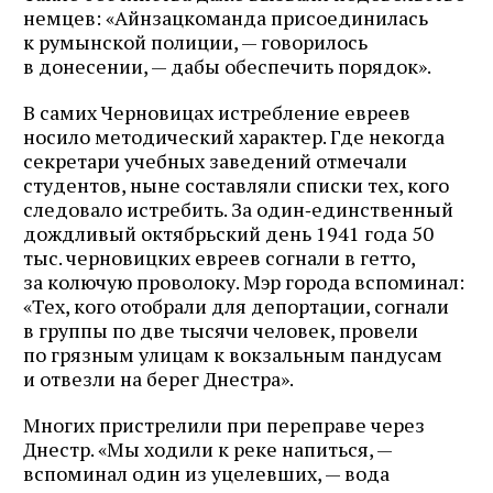
немцев: «Айнзацкоманда присоединилась
к румынской полиции, — говорилось
в донесении, — дабы обеспечить порядок».
В самих Черновицах истребление евреев
носило методический характер. Где некогда
секретари учебных заведений отмечали
студентов, ныне составляли списки тех, кого
следовало истребить. За один‑единственный
дождливый октябрьский день 1941 года 50
тыс. черновицких евреев согнали в гетто,
за колючую проволоку. Мэр города вспоминал:
«Тех, кого отобрали для депортации, согнали
в группы по две тысячи человек, провели
по грязным улицам к вокзальным пандусам
и отвезли на берег Днестра».
Многих пристрелили при переправе через
Днестр. «Мы ходили к реке напиться, —
вспоминал один из уцелевших, — вода