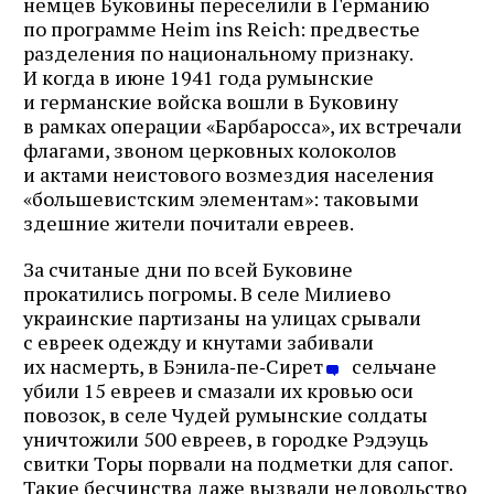
немцев Буковины переселили в Германию
по программе Heim ins Reich: предвестье
разделения по национальному признаку.
И когда в июне 1941 года румынские
и германские войска вошли в Буковину
в рамках операции «Барбаросса», их встречали
флагами, звоном церковных колоколов
и актами неистового возмездия населения
«большевистским элементам»: таковыми
здешние жители почитали евреев.
За считаные дни по всей Буковине
прокатились погромы. В селе Милиево
украинские партизаны на улицах срывали
с евреек одежду и кнутами забивали
их насмерть, в Бэнила‑пе‑Сирет
сельчане
убили 15 евреев и смазали их кровью оси
повозок, в селе Чудей румынские солдаты
уничтожили 500 евреев, в городке Рэдэуць
свитки Торы порвали на подметки для сапог.
Такие бесчинства даже вызвали недовольство