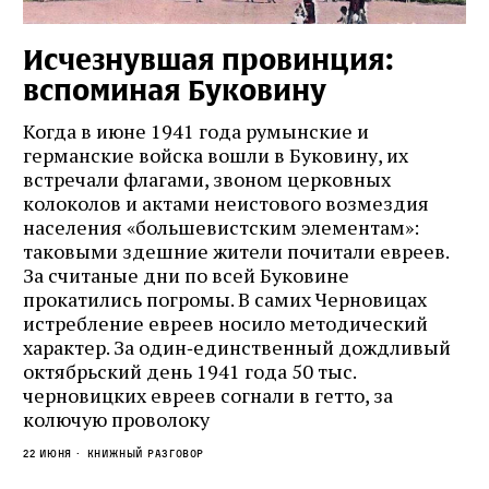
Исчезнувшая провинция:
вспоминая Буковину
Когда в июне 1941 года румынские и
германские войска вошли в Буковину, их
встречали флагами, звоном церковных
колоколов и актами неистового возмездия
населения «большевистским элементам»:
таковыми здешние жители почитали евреев.
За считаные дни по всей Буковине
прокатились погромы. В самих Черновицах
истребление евреев носило методический
характер. За один‑единственный дождливый
октябрьский день 1941 года 50 тыс.
черновицких евреев согнали в гетто, за
колючую проволоку
22 июня
Книжный разговор