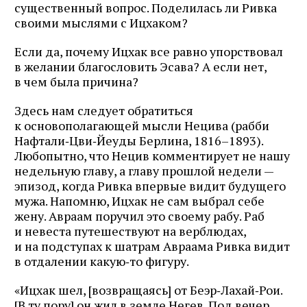
существенный вопрос. Поделилась ли Ривка
своими мыслями с Ицхаком?
Если да, почему Ицхак все равно упорствовал
в желании благословить Эсава? А если нет,
в чем была причина?
Здесь нам следует обратиться
к основополагающей мысли Нецива (рабби
Нафтали‑Цви‑Йеуды Берлина, 1816–1893).
Любопытно, что Нецив комментирует не нашу
недельную главу, а главу прошлой недели —
эпизод, когда Ривка впервые видит будущего
мужа. Напомню, Ицхак не сам выбрал себе
жену. Авраам поручил это своему рабу. Раб
и невеста путешествуют на верблюдах,
и на подступах к шатрам Авраама Ривка видит
в отдалении какую‑то фигуру.
«Ицхак шел, [возвращаясь] от Беэр‑Лахай‑Рои.
[В ту пору] он жил в земле Негев. Под вечер