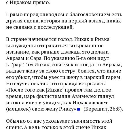
с Ицхаком прямо.
Прямо перед эпизодом с благословением есть
другая сцена, которая на первый взгляд никак
не связана с последующей.
В стране начинается голод. Ицхак и Ривка
вынуждены отправиться во временное
изгнание, как раньше дважды это делали
Авраам и Сара. По указанию Б‑га они идут
в Грар. Там Ицхак, совсем как когда‑то Авраам,
выдает жену за свою сестру: боится, что иначе
его убьют, чтобы увести жену в царский гарем.
Но случилось так, что правда вскрылась:
«После того как [Ицхак] провел там долгое
время, царь филистимлян Авимелех глянул
из окна вниз и увидел, как Ицхак ласкает
(мецахек) свою жену Ривку»
(Берешит, 26:8).
Обычно от нас ускользает значимость этой
сцены. А ведь только в этой сцене Ицхак