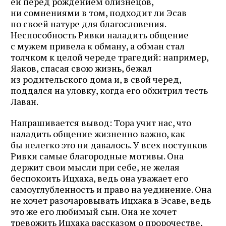
ей перед рождением близнецов,
ни сомнениями в том, подходит ли Эсав
по своей натуре для благословения.
Неспособность Ривки наладить общение
с мужем привела к обману, а обман стал
толчком к целой череде трагедий: например,
Яаков, спасая свою жизнь, бежал
из родительского дома и, в свой черед,
поддался на уловку, когда его обхитрил тесть
Лаван.
Напрашивается вывод: Тора учит нас, что
наладить общение жизненно важно, как
бы нелегко это ни давалось. У всех поступков
Ривки самые благородные мотивы. Она
держит свои мысли при себе, не желая
беспокоить Ицхака, ведь она уважает его
самоуглубленность и право на уединение. Она
не хочет разочаровывать Ицхака в Эсаве, ведь
это же его любимый сын. Она не хочет
тревожить Ицхака рассказом о пророчестве,