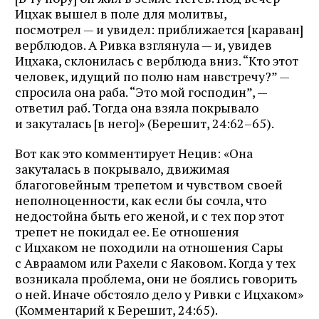
Ицхак вышел в поле для молитвы,
посмотрел — и увидел: приближается [караван]
верблюдов. А Ривка взглянула — и, увидев
Ицхака, склонилась с верблюда вниз. “Кто этот
человек, идущий по полю нам навстречу?” —
спросила она раба. “Это мой господин”, —
ответил раб. Тогда она взяла покрывало
и закуталась [в него]» (Берешит, 24:62–65).
Вот как это комментирует Нецив: «Она
закуталась в покрывало, движимая
благоговейным трепетом и чувством своей
неполноценности, как если бы сочла, что
недостойна быть его женой, и с тех пор этот
трепет не покидал ее. Ее отношения
с Ицхаком не походили на отношения Сары
с Авраамом или Рахели с Яаковом. Когда у тех
возникала проблема, они не боялись говорить
о ней. Иначе обстояло дело у Ривки с Ицхаком»
(Комментарий к Берешит, 24:65).