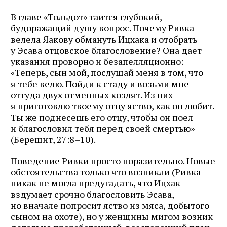
В главе «Тольдот» таится глубокий,
будоражащий душу вопрос. Почему Ривка
велела Яакову обмануть Ицхака и отобрать
у Эсава отцовское благословение? Она дает
указания проворно и безапелляционно:
«Теперь, сын мой, послушай меня в том, что
я тебе велю. Пойди к стаду и возьми мне
оттуда двух отменных козлят. Из них
я приготовлю твоему отцу яство, как он любит.
Ты же поднесешь его отцу, чтобы он поел
и благословил тебя перед своей смертью»
(Берешит, 27:8–10).
Поведение Ривки просто поразительно. Новые
обстоятельства только что возникли (Ривка
никак не могла предугадать, что Ицхак
вздумает срочно благословить Эсава,
но вначале попросит яство из мяса, добытого
сыном на охоте), но у женщины мигом возник