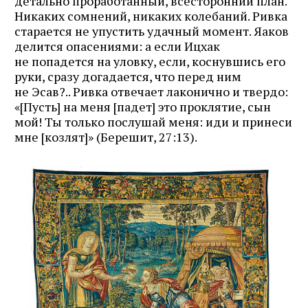
детально проработанный, всесторонний план.
Никаких сомнений, никаких колебаний. Ривка
старается не упустить удачный момент. Яаков
делится опасениями: а если Ицхак
не попадется на уловку, если, коснувшись его
руки, сразу догадается, что перед ним
не Эсав?.. Ривка отвечает лаконично и твердо:
«[Пусть] на меня [падет] это проклятие, сын
мой! Ты только послушай меня: иди и принеси
мне [козлят]» (Берешит, 27:13).