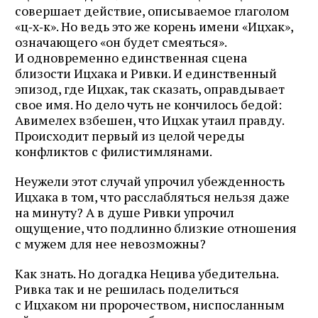
совершает действие, описываемое глаголом
«ц‑х‑к». Но ведь это же корень имени «Ицхак»,
означающего «он будет смеяться».
И одновременно единственная сцена
близости Ицхака и Ривки. И единственный
эпизод, где Ицхак, так сказать, оправдывает
свое имя. Но дело чуть не кончилось бедой:
Авимелех взбешен, что Ицхак утаил правду.
Происходит первый из целой череды
конфликтов с филистимлянами.
Неужели этот случай упрочил убежденность
Ицхака в том, что расслабляться нельзя даже
на минуту? А в душе Ривки упрочил
ощущение, что подлинно близкие отношения
с мужем для нее невозможны?
Как знать. Но догадка Нецива убедительна.
Ривка так и не решилась поделиться
с Ицхаком ни пророчеством, ниспосланным