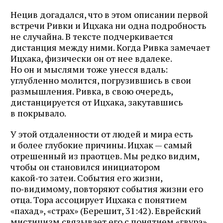
Нецив догадался, что в этом описании первой
встречи Ривки и Ицхака ни одна подробность
не случайна. В тексте подчеркивается
дистанция между ними. Когда Ривка замечает
Ицхака, физически он от нее вдалеке.
Но он и мыслями тоже унесся вдаль:
углубленно молится, погрузившись в свои
размышления. Ривка, в свою очередь,
дистанцируется от Ицхака, закутавшись
в покрывало.
У этой отдаленности от людей и мира есть
и более глубокие причины. Ицхак — самый
отрешенный из праотцев. Мы редко видим,
чтобы он становился инициатором
какой‑то затеи. События его жизни,
по‑видимому, повторяют события жизни его
отца. Тора ассоцирует Ицхака с понятием
«пахад», «страх» (Берешит, 31:42). Еврейский
мистицизм связывает его с понятием «гвура»,