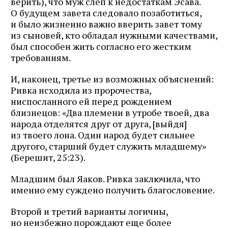
верить), что муж слеп к недостаткам Эсава.
О будущем завета следовало позаботиться,
и было жизненно важно вверить завет тому
из сыновей, кто обладал нужными качествами,
был способен жить согласно его жестким
требованиям.
И, наконец, третье из возможных объяснений:
Ривка исходила из пророчества,
ниспосланного ей перед рождением
близнецов: «Два племени в утробе твоей, два
народа отделятся друг от друга, [выйдя]
из твоего лона. Один народ будет сильнее
другого, старший будет служить младшему»
(Берешит, 25:23).
Младшим был Яаков. Ривка заключила, что
именно ему суждено получить благословение.
Второй и третий варианты логичны,
но неизбежно порождают еще более