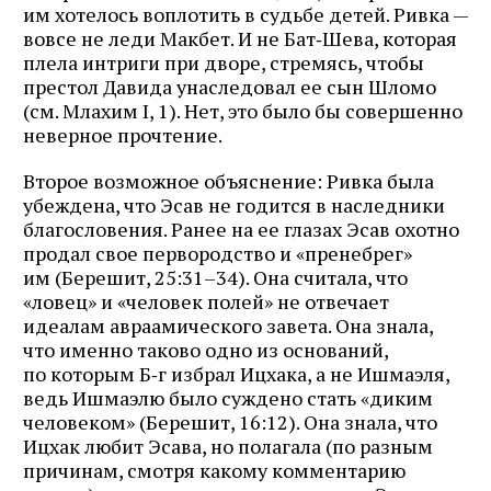
им хотелось воплотить в судьбе детей. Ривка —
вовсе не леди Макбет. И не Бат‑Шева, которая
плела интриги при дворе, стремясь, чтобы
престол Давида унаследовал ее сын Шломо
(см. Млахим I, 1). Нет, это было бы совершенно
неверное прочтение.
Второе возможное объяснение: Ривка была
убеждена, что Эсав не годится в наследники
благословения. Ранее на ее глазах Эсав охотно
продал свое первородство и «пренебрег»
им (Берешит, 25:31–34). Она считала, что
«ловец» и «человек полей» не отвечает
идеалам авраамического завета. Она знала,
что именно таково одно из оснований,
по которым Б‑г избрал Ицхака, а не Ишмаэля,
ведь Ишмаэлю было суждено стать «диким
человеком» (Берешит, 16:12). Она знала, что
Ицхак любит Эсава, но полагала (по разным
причинам, смотря какому комментарию