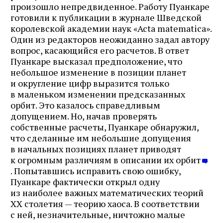
произошло непредвиденное. Работу Пуанкаре
готовили к публикации в журнале Шведской
королевской академии наук «Acta matematica».
Один из редакторов неожиданно задал автору
вопрос, касающийся его расчетов. В ответ
Пуанкаре высказал предположение, что
небольшое изменение в позиции планет
и округление цифр выразится только
в маленьком изменении предсказанных
орбит. Это казалось справедливым
допущением. Но, начав проверять
собственные расчеты, Пуанкаре обнаружил,
что сделанные им небольшие допущения
в начальных позициях планет приводят
к огромным различиям в описании их орбит
Журнал ЛЕХАИМ в вашем
. Попытавшись исправить свою ошибку,
email
Пуанкаре фактически открыл одну
из наиболее важных математических теорий
Подпишитесь на рассылку журнала ЛЕХАИМ и получайте
самые интересные публикации с сайта по электронной
ХХ столетия — теорию хаоса. В соответствии
почте
с ней, незначительные, ничтожно малые