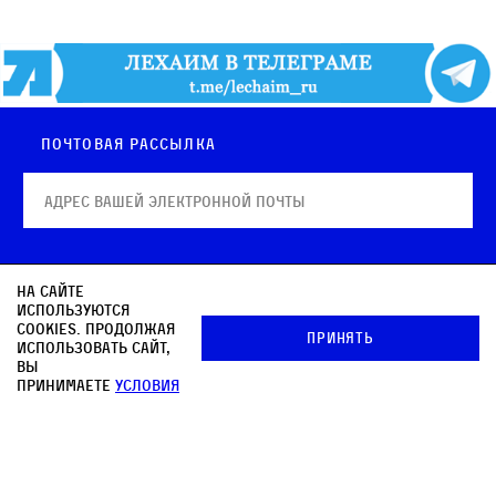
Почтовая рассылка
На сайте
используются
Архив
© OOO «КНИЖНИКИ»
cookies. Продолжая
Принять
использовать сайт,
Редакция
вы
принимаете
условия
Медиа-кит
Контакты
Политика в отношении обработки персональных
данных