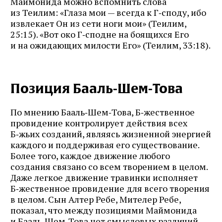
Маймонида можно вспомнить слова
из Теилим: «Глаза мои — всегда к Г‑споду, ибо
извлекает Он из сети ноги мои» (Теилим,
25:15). «Вот око Г‑сподне на боящихся Его
и на ожидающих милости Его» (Теилим, 33:18).
Позиция Бааль‑Шем‑Това
По мнению Бааль‑Шем‑Това, Б‑жественное
провидение контролирует действия всех
Б‑жьих созданий, являясь жизненной энергией
каждого и поддерживая его существование.
Более того, каждое движение любого
создания связано со всем творением в целом.
Даже легкое движение травинки исполняет
Б‑жественное провидение для всего творения
в целом. Сын Алтер Ребе, Мителер Ребе,
показал, что между позициями Маймонида
и Бааль‑Шем‑Това нет смысловых различий,