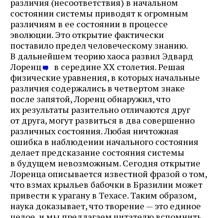
различия (несоответствия) в начальном
состоянии системы приводят к огромным
Подписаться
различиям в ее состоянии в процессе
эволюции. Это открытие фактически
поставило предел человеческому знанию.
В дальнейшем теорию хаоса развил Эдвард
Лоренц
в середине ХХ столетия. Решая
физические уравнения, в которых начальные
различия содержались в четвертом знаке
после запятой, Лоренц обнаружил, что
их результаты разительно отличаются друг
от друга, могут развиться в два совершенно
различных состояния. Любая ничтожная
ошибка в наблюдении начального состояния
делает предсказание состояния системы
в будущем невозможным. Сегодня открытие
Лоренца описывается известной фразой о том,
что взмах крыльев бабочки в Бразилии может
привести к урагану в Техасе. Таким образом,
наука доказывает, что творение — это единое
целое, и мы предлагаем читателю вспомнить