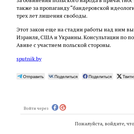
за обвинения польского народа в причастнос
также за пропаганду “бандеровской идеологи
трех лет лишения свободы.
Этот закон еще на стадии работы над ним в
Израиля, США и Украины. Консультации по по
Авиве с участием польской стороны.
sputnik.by
Отправить
Поделиться
Поделиться
Твитн
Войти через
Пожалуйста, войдите, ч