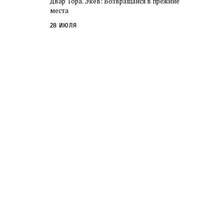
Двар Тора. Экев: Возвращайся в прежние
слово в переводе Библии
места
28 июля