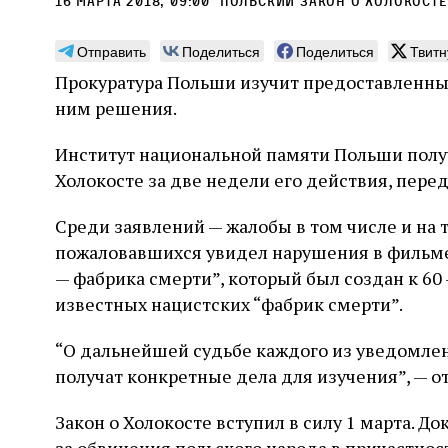
16 марта 2018, 09:00
польский закон о Холокосте
Отправить
Поделиться
Поделиться
Твитн
Прокуратура Польши изучит предоставленн
ним решения.
Погромы 1929 года:
Мо
Институт национальной памяти Польши получ
неделя, изменившая
и с
Холокосте за две недели его действия, перед
судьбу еврейского ишува
По ме
конце
Примерно за полторы недели до начала
Среди заявлений — жалобы в том числе и на
стано
погромов Ребе совершал поездку по святым
пожаловавшихся увидел нарушения в фильм
печей
местам Эрец‑Исраэль. Он посетил, в
тела п
— фабрика смерти”, который был создан к 60
частности, Пещеру праотцев и Западную
остав
стену. Он, несомненно, почувствовал
2 авг
известных нацистских “фабрик смерти”.
смерти
необычайное напряжение и сознательно
Фреди
5 августа
Проверено временем
Александр
город
Ксени
отказался приходить к Стене в Тиша бе‑Ав,
Ицкович
день 
“О дальнейшей судьбе каждого из уведомле
чтобы не собирать вокруг себя большое
количество хасидов и жителей города и тем
получат конкретные дела для изучения”, — от
самым не усиливать напряжённость
Закон о Холокосте вступил в силу 1 марта. Д