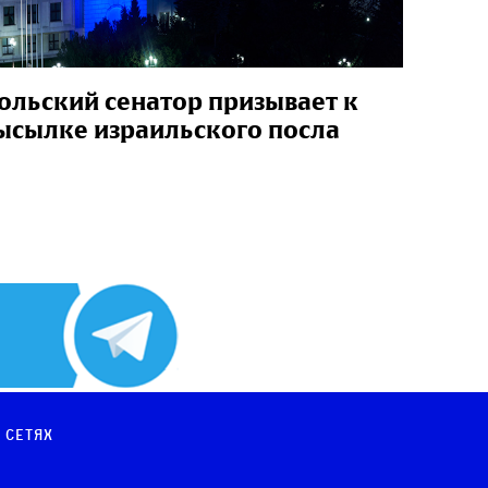
ольский сенатор призывает к
ысылке израильского посла
 сетях