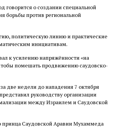
од говорится о создании специальной
ция борьбы против региональной
егию, политическую линию и практические
матическим инициативам.
ал к усилению напряжённости «на
, чтобы помешать продвижению саудовско-
за две недели до нападения 7 октября
представил руководству организации
мализации между Израилем и Саудовской
го принца Саудовской Аравии Мухаммеда