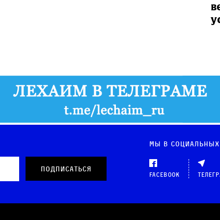
в
у
Мы в социальных
Facebook
Телег