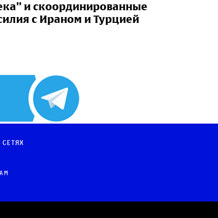
ека” и скоординированные
силия с Ираном и Турцией
 сетях
рам