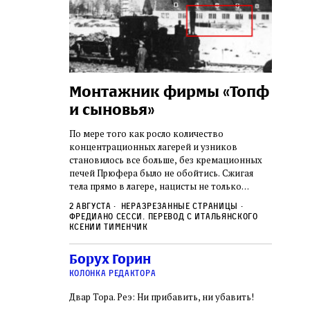
а:
Монтажник фирмы «Топф
Лягу
шая
и сыновья»
сара
го ишува
вши 
По мере того как росло количество
концентрационных лагерей и узников
о начала
Стивен 
становилось все больше, без кремационных
дку по святым
начиная
печей Прюфера было не обойтись. Cжигая
ил, в
истории
тела прямо в лагере, нацисты не только
и Западную
воображ
оставались верны своему архаичному культу
ствовал
художес
2 августа
Неразрезанные страницы
смерти, но и скрывали от населения соседних
знательно
Фредиано Сесси. Перевод с итальянского
переосм
нем
Александр
2 авгус
городов, сколько узников погибало каждый
Ксении Тименчик
в Тиша бе‑Ав,
политиче
Халперн
день в этих жутких местах
я большое
которые
Силако
 города и тем
Борух Горин
фараон
ность
колонка редактора
Двар Тора. Реэ: Ни прибавить, ни убавить!