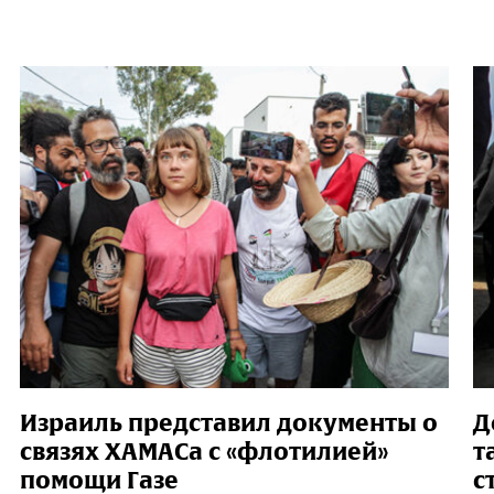
Израиль представил документы о
Д
связях ХАМАСа с «флотилией»
т
помощи Газе
с