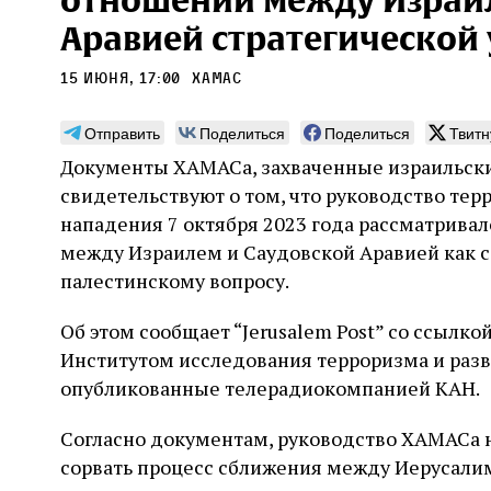
отношений между Израил
Аравией стратегической 
15 июня, 17:00
ХАМАС
Отправить
Поделиться
Поделиться
Твитн
Может ли человек,
Пла
Документы ХАМАСа, захваченные израильским
сведущий в естественных
Продв
свидетельствуют о том, что руководство те
науках, серьезно
усили
нападения 7 октября 2023 года рассматрив
относиться к каббале?
ли де
досто
между Израилем и Саудовской Аравией как с
часть
Повышенный интерес Дельмедиго к каббале,
палестинскому вопросу.
сформ
наряду с его попытками провести параллели
30 и
еврей
между еврейской мистикой, неоплатонизмом
Хавин
Об этом сообщает “Jerusalem Post” со ссылк
благо
и атомизмом, следует воспринимать в
Бунде
контексте его сомнений относительно
Институтом исследования терроризма и раз
достоверности схоластической метафизики и
опубликованные телерадиокомпанией КАН.
31 июля
Библиотека, кабинет историка
готовности искать и анализировать
Давид Б. Рудерман
альтернативные философские точки зрения
Согласно документам, руководство ХАМАСа 
сорвать процесс сближения между Иерусали