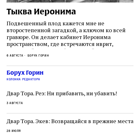
Тыква Иеронима
Н
Подвешенный плод кажется мне не
Ес
второстепенной загадкой, а ключом ко всей
Де
гравюре. Он делает кабинет Иеронима
ма
т
пространством, где встречаются иврит,
Лу
греческий и латынь; буквальный смысл и
чт
6 августа
Борух Горин
6 а
церковная традиция; филологическая
св
точность и понятность; переводчик,
ка
убеждённый в необходимости исправления, и
На
Борух Горин
ти:
читатель, воспринимающий исправление как
вп
е
колонка редактора
разрушение священного текста. Перед нами
од
и
не просто покровитель переводчиков,
Двар Тора. Реэ: Ни прибавить, ни убавить!
окружённый книгами. Перед нами человек,
3 августа
одно решение которого вызвало возмущение
целой общины и стало частью многовекового
спора о том, кому принадлежит последнее
Двар Тора. Экев: Возвращайся в прежние места
слово в переводе Библии
28 июля