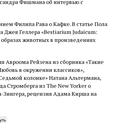
сандра Фишмана об интервью с
ием Филипа Рава о Кафке. В статье Пола
а Джея Геллера «Bestiarium Judaicum:
 образах животных в произведениях
ля Авроома Рейзена из сборника «Такие
Любовь в окружении классиков»,
Седьмой колонке» Натана Альтермана,
да Стромберга из The New Yorker о
-Зингера, рецензия Адама Кирша на
уть