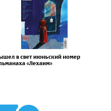
ышел в свет июньский номер
льманаха «Лехаим»