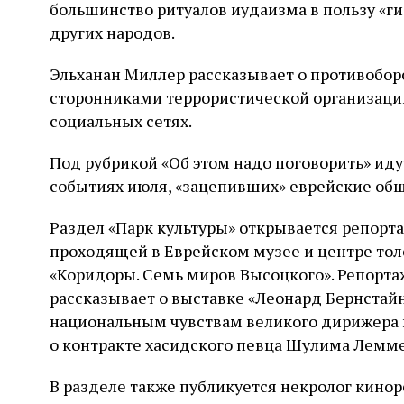
большинство ритуалов иудаизма в пользу «г
других народов.
Эльханан Миллер рассказывает о противобор
сторонниками террористической организации
социальных сетях.
Под рубрикой «Об этом надо поговорить» ид
событиях июля, «зацепивших» еврейские об
Раздел «Парк культуры» открывается репорт
проходящей в Еврейском музее и центре то
«Коридоры. Семь миров Высоцкого». Репортаж 
рассказывает о выставке «Леонард Бернстай
национальным чувствам великого дирижера и
о контракте хасидского певца Шулима Леммера
В разделе также публикуется некролог кино