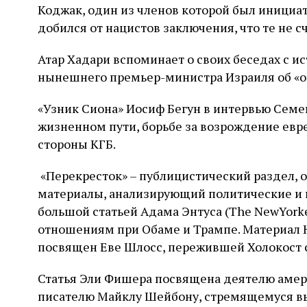
Коджак, один из членов которой был инициат
добился от нацистов заключения, что те не 
Атар Хадари вспоминает о своих беседах с 
нынешнего премьер-министра Израиля об «от
«Узник Сиона» Иосиф Бегун в интервью Семе
жизненном пути, борьбе за возрождение евр
стороны КГБ.
«Перекресток» – публицистический раздел,
материалы, анализирующий политические и 
большой статьей Адама Энтуса (The NewYor
отношениям при Обаме и Трампе. Материал Н
посвящен Еве Шлосс, пережившей Холокост 
Статья Эли Фишера посвящена деятелю аме
писателю Майклу Шейбону, стремящемуся вы