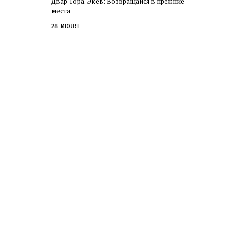
Двар Тора. Экев: Возвращайся в прежние
слово в переводе Библии
места
28 июля