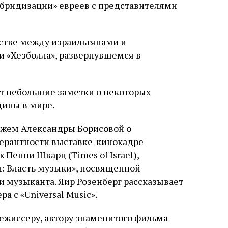
ибридизации» евреев с представителями
стве между израильтянами и
 «Хезболла», развернувшемся в
ут небольшие заметки о некоторых
щины в мире.
ажем Александры Борисовой о
лерантности выставке-кинокадре
Пенни Шварц (Times of Israel),
н: Власть музыки», посвященной
 музыканта. Яир Розенберг рассказывает
 с «Universal Music».
режиссеру, автору знаменитого фильма