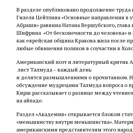
В разделе опубликовано продолжение труда 
Гилеля Цейтлина «Основные направления в у
Абраши» раввина Натана Вершубского, глава 
Шифрина «От бесконечности до человека» и с
как еврейская община Кракова жила после 
любые обвинения поляков в соучастии в Холо
Американский поэт и литературный критик 
лист Талмуда – каждый день
и делится размышлениями о прочитанном. На
обсуждение мудрецами Талмуда вопроса о пр
Кирш рассказывает о разнице между чтение
на айпаде.
Раздел «Академия» открывается блоком ста
«меньшинству внутри меньшинства». Матер
американскими представителям этого народа