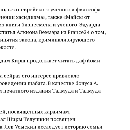
польско-еврейского ученого и философа
чении хасидизма», также «Майсы от
из книги бизнесмена и ученого Эдуарда
татья Алкиона Вемаэра из France24 о том,
принятия закона, криминализирующего
косте.
Адам Кирш продолжает читать даф йоми –
 сейраз его интерес привлекло
оведении шабата. В качестве бонуса А.
м печатного издания Талмуда и Талмуда
тей, посвященных караимам,
иал Ширы Телушкин посвящен
. Лев Усыскин исследует историю семьи