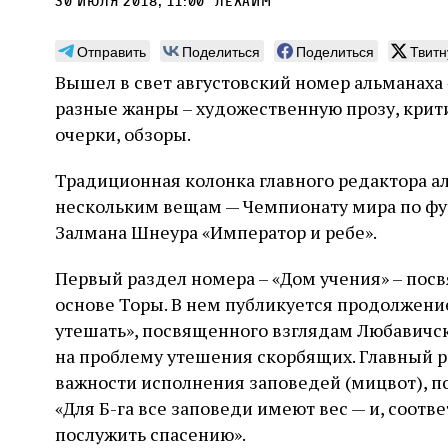
30 июля 2018, 11:00
лехаим
Отправить
Поделиться
Поделиться
Твитн
Вышел в свет августовский номер альманаха
разные жанры – художественную прозу, крити
Погромы 1929 года:
Мо
очерки, обзоры.
неделя, изменившая
и с
Традиционная колонка главного редактора а
судьбу еврейского ишува
По ме
нескольким вещам — Чемпионату мира по фу
конце
Примерно за полторы недели до начала
Залмана Шнеура «Император и ребе».
стано
погромов Ребе совершал поездку по святым
печей
местам Эрец‑Исраэль. Он посетил, в
тела п
Первый раздел номера – «Дом учения» – пос
частности, Пещеру праотцев и Западную
остав
стену. Он, несомненно, почувствовал
2 авг
основе Торы. В нем публикуется продолжен
смерти
необычайное напряжение и сознательно
Фреди
5 августа
Проверено временем
Александр
город
утешать», посвященного взглядам Любавич
Ксени
отказался приходить к Стене в Тиша бе‑Ав,
Ицкович
день 
чтобы не собирать вокруг себя большое
на проблему утешения скорбящих. Главный р
количество хасидов и жителей города и тем
важности исполнения заповедей (мицвот), п
самым не усиливать напряжённость
«Для Б-га все заповеди имеют вес — и, соотв
послужить спасению».