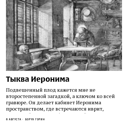
Тыква Иеронима
Н
Подвешенный плод кажется мне не
Ес
второстепенной загадкой, а ключом ко всей
Де
гравюре. Он делает кабинет Иеронима
ма
т
пространством, где встречаются иврит,
Лу
греческий и латынь; буквальный смысл и
чт
6 августа
Борух Горин
6 а
церковная традиция; филологическая
св
точность и понятность; переводчик,
ка