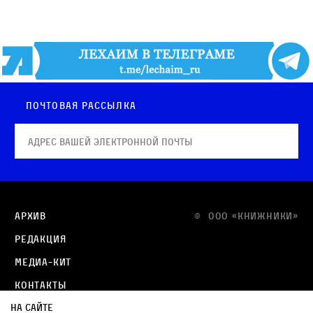
Почтовая рассылка
Архив
© OOO «КНИЖНИКИ»
Редакция
Медиа-кит
Контакты
На сайте
Политика в отношении обработки персональных