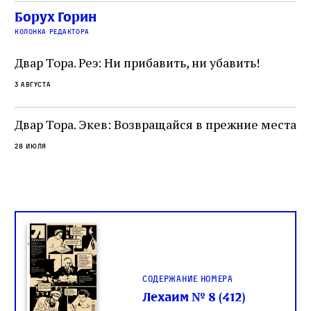
убеждённый в необходимости исправления, и
На
Борух Горин
ти:
читатель, воспринимающий исправление как
вп
е
колонка редактора
разрушение священного текста. Перед нами
од
и
не просто покровитель переводчиков,
Двар Тора. Реэ: Ни прибавить, ни убавить!
окружённый книгами. Перед нами человек,
3 августа
одно решение которого вызвало возмущение
целой общины и стало частью многовекового
спора о том, кому принадлежит последнее
Двар Тора. Экев: Возвращайся в прежние места
слово в переводе Библии
28 июля
Содержание номера
Лехаим № 8 (412)